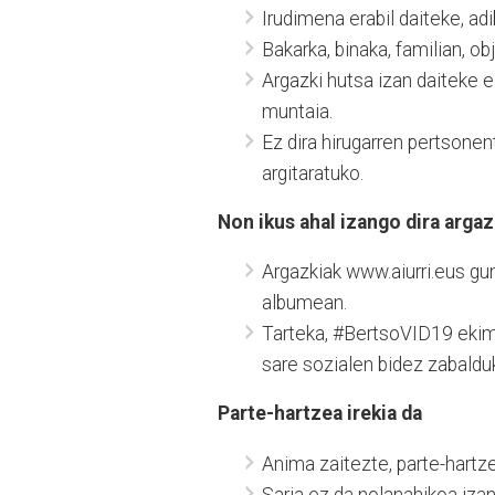
Irudimena erabil daiteke, a
Bakarka, binaka, familian, o
Argazki hutsa izan daiteke e
muntaia.
Ez dira hirugarren pertsonent
argitaratuko.
Non ikus ahal izango dira argaz
Argazkiak www.aiurri.eus gun
albumean.
Tarteka, #BertsoVID19 ekim
sare sozialen bidez zabalduko
Parte-hartzea irekia da
Anima zaitezte, parte-hartze
Saria ez da nolanahikoa iza