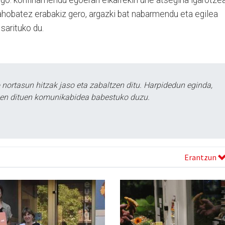
 ahobatez erabakiz gero, argazki bat nabarmendu eta egilea
sarituko du.
ortasun hitzak jaso eta zabaltzen ditu. Harpidedun eginda,
tzen dituen komunikabidea babestuko duzu.
Erantzun