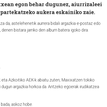
txean egon behar dugunez, aiurrizaleei
 partekatzeko aukera eskainiko zaie.
za da, astelehenetik aurrera bidali argazkia e-postaz edo
 denen bistara jarriko den album batera igoko dira.
?
eta Azkoitiko AEK-k abiatu zuten, Maxixatzen tokiko
i dugun argazkia horkoa da. Antzeko egoerak irudikatzea
n bada, askoz hobe.