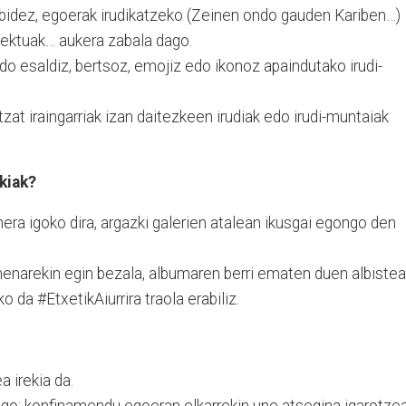
dibidez, egoerak irudikatzeko (Zeinen ondo gauden Kariben…)
bjektuak… aukera zabala dago.
do esaldiz, bertsoz, emojiz edo ikonoz apaindutako irudi-
zat iraingarriak izan daitezkeen irudiak edo irudi-muntaiak
kiak?
era igoko dira, argazki galerien atalean ikusgai egongo den
enarekin egin bezala, albumaren berri ematen duen albistea
 da #EtxetikAiurrira traola erabiliz.
a irekia da.
ngo: konfinamendu egoeran elkarrekin une atsegina igarotzea