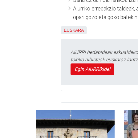
Aiurriko erredakzio taldeak,
opari gozo eta goxo batekin 
EUSKARA
AIURRI hedabideak eskualdeko n
tokiko albisteak euskaraz lan
Egin AIURRIkide!