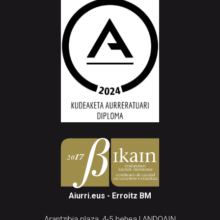
Aiurri.eus - Erroitz BM
Arantzibia plaza, 4-5 behea | ANDOAIN