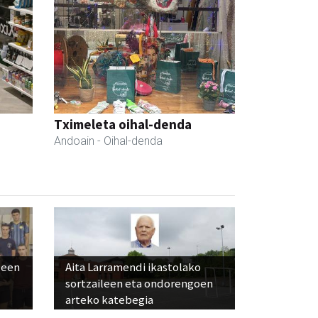
Tximeleta oihal-denda
Andoain
- Oihal-denda
leen
Aita Larramendi ikastolako
sortzaileen eta ondorengoen
arteko katebegia