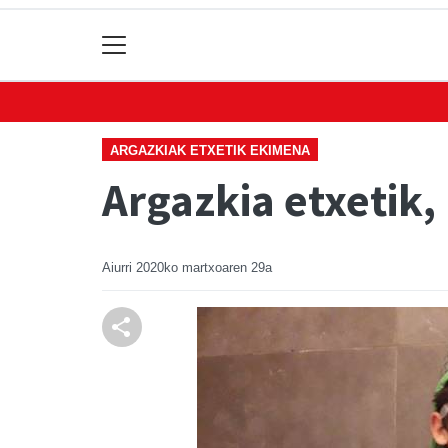
ARGAZKIAK ETXETIK EKIMENA
Argazkia etxetik,
Aiurri
2020ko martxoaren 29a