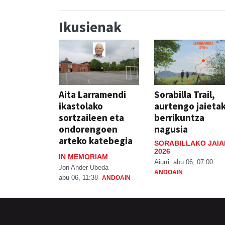
Ikusienak
Aita Larramendi
Sorabilla Trail,
ikastolako
aurtengo jaieta
sortzaileen eta
berrikuntza
ondorengoen
nagusia
arteko katebegia
SORABILLAKO JAIA
2026
IN MEMORIAM
Aiurri
abu 06, 07:00
Jon Ander Ubeda
ANDOAIN
abu 06, 11:38
ANDOAIN