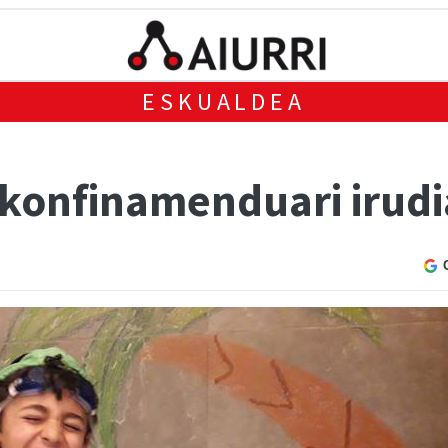
ESKUALDEA
 konfinamenduari irudia