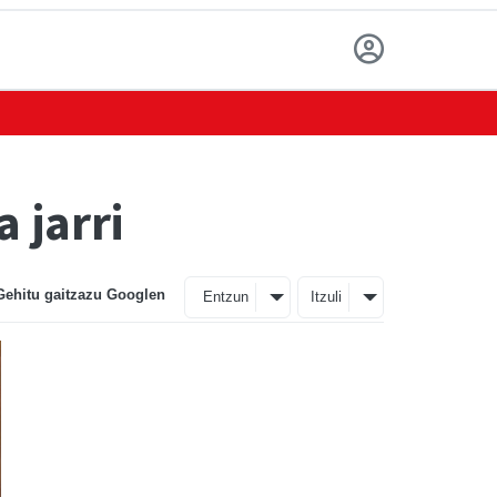
 jarri
Gehitu gaitzazu Googlen
Entzun
Itzuli