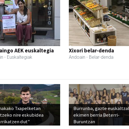
aingo AEK euskaltegia
Xixori belar-denda
in
- Euskaltegiak
Andoain
- Belar-denda
nakako Txapelketan
Burrunba, gazte euskaltza
atzeko nire eskubidea
ekimen berria Beterri-
rrikatzen dut"
Buruntzan