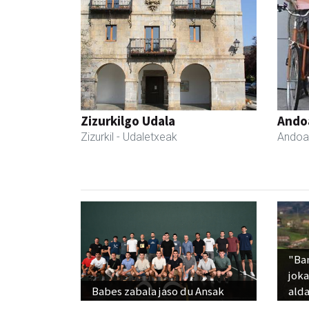
Zizurkilgo Udala
Ando
Zizurkil
- Udaletxeak
Andoa
"Ba
jok
Babes zabala jaso du Ansak
alda