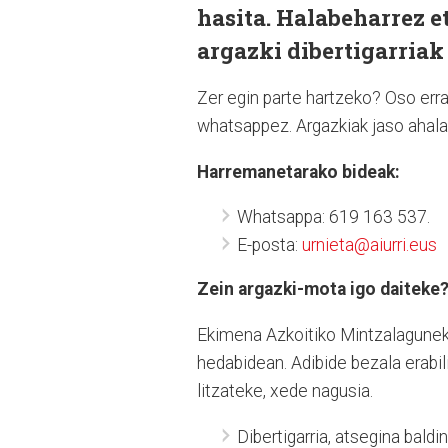
hasita. Halabeharrez e
argazki dibertigarriak
Zer egin parte hartzeko? Oso erra
whatsappez. Argazkiak jaso ahala,
Harremanetarako bideak:
Whatsappa: 619 163 537.
E-posta:
urnieta@aiurri.eus
Zein argazki-mota igo daiteke
Ekimena Azkoitiko Mintzalagunek 
hedabidean. Adibide bezala erabil
litzateke, xede nagusia.
Dibertigarria, atsegina baldi