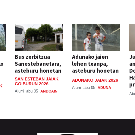
Bus zerbitzua
Adunako jaien
Ju
ko
Sanestebanetara,
lehen txanpa,
an
asteburu honetan
asteburu honetan
Do
H
SAN ESTEBAN JAIAK
ADUNAKO JAIAK 2026
pr
GOIBURUN 2026
K
Aiurri
abu 05
ADUNA
Aiurri
abu 05
ANDOAIN
Aiu