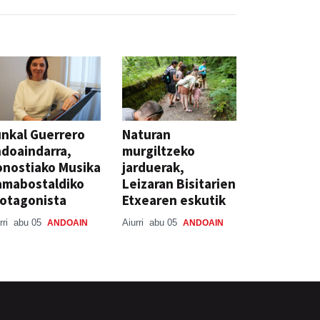
nkal Guerrero
Naturan
doaindarra,
murgiltzeko
nostiako Musika
jarduerak,
amabostaldiko
Leizaran Bisitarien
otagonista
Etxearen eskutik
rri
abu 05
Aiurri
abu 05
ANDOAIN
ANDOAIN