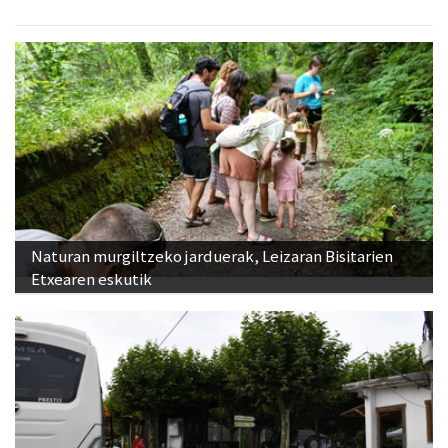
Naturan murgiltzeko jarduerak, Leizaran Bisitarien
Etxearen eskutik