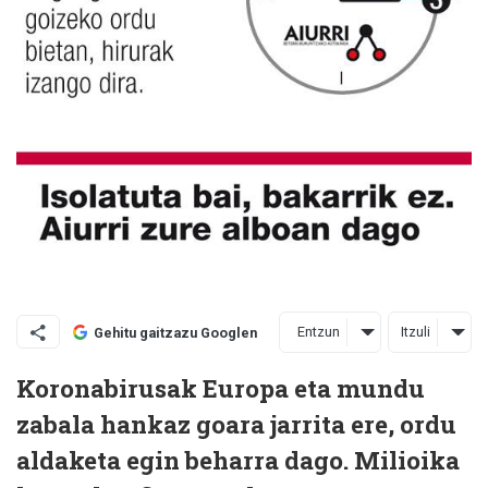
Entzun
Itzuli
Gehitu gaitzazu Googlen
Koronabirusak Europa eta mundu
zabala hankaz goara jarrita ere, ordu
aldaketa egin beharra dago. Milioika