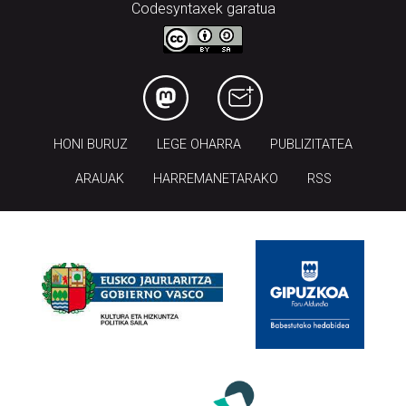
Codesyntaxek garatua
HONI BURUZ
LEGE OHARRA
PUBLIZITATEA
ARAUAK
HARREMANETARAKO
RSS