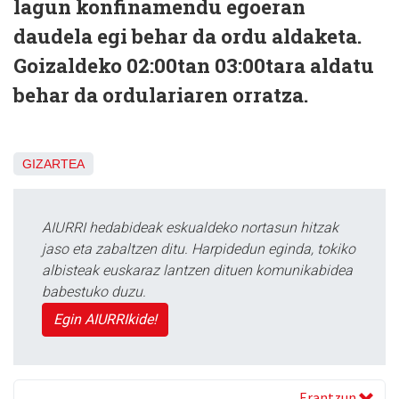
lagun konfinamendu egoeran
daudela egi behar da ordu aldaketa.
Goizaldeko 02:00tan 03:00tara aldatu
behar da ordulariaren orratza.
GIZARTEA
AIURRI hedabideak eskualdeko nortasun hitzak
jaso eta zabaltzen ditu. Harpidedun eginda, tokiko
albisteak euskaraz lantzen dituen komunikabidea
babestuko duzu.
Egin AIURRIkide!
Erantzun