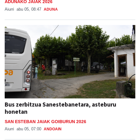
ADUNAKO JAIAK 2026
Aiurri
abu 05, 08:47
ADUNA
Bus zerbitzua Sanestebanetara, asteburu
honetan
SAN ESTEBAN JAIAK GOIBURUN 2026
Aiurri
abu 05, 07:00
ANDOAIN