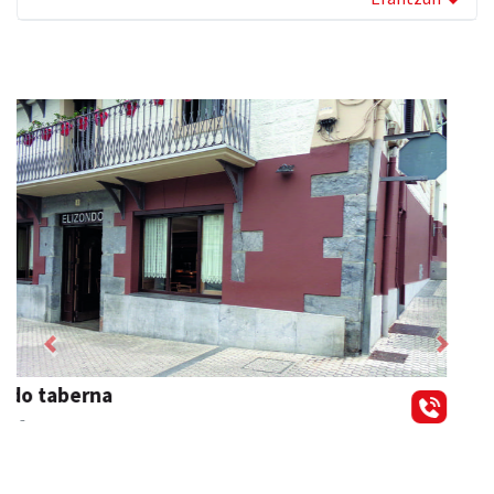
Previous
Next
Keinu euskal jantziak
Andoain
- Arropa-dendak