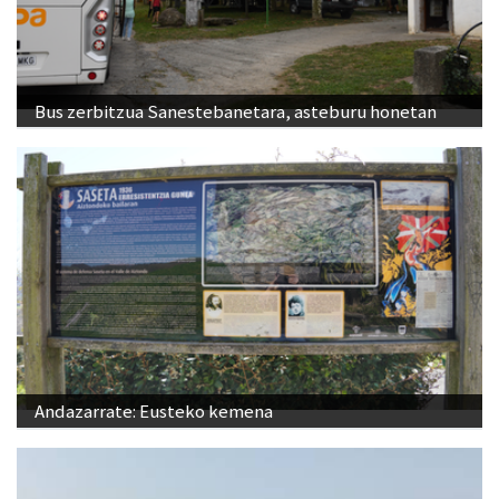
Bus zerbitzua Sanestebanetara, asteburu honetan
Andazarrate: Eusteko kemena