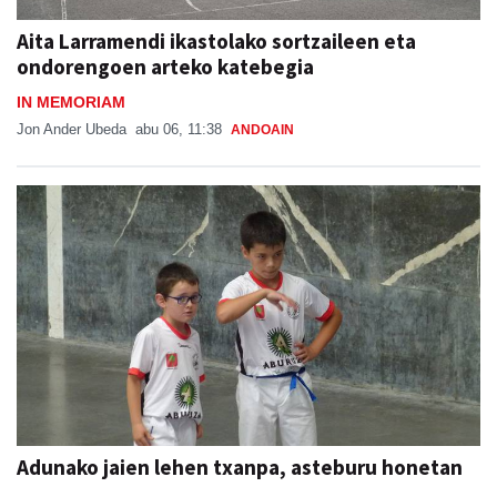
Aita Larramendi ikastolako sortzaileen eta
ondorengoen arteko katebegia
IN MEMORIAM
Jon Ander Ubeda
abu 06, 11:38
ANDOAIN
Adunako jaien lehen txanpa, asteburu honetan