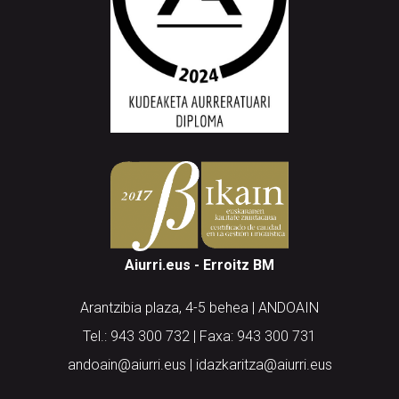
Aiurri.eus - Erroitz BM
Arantzibia plaza, 4-5 behea | ANDOAIN
Tel.: 943 300 732 | Faxa: 943 300 731
andoain@aiurri.eus | idazkaritza@aiurri.eus