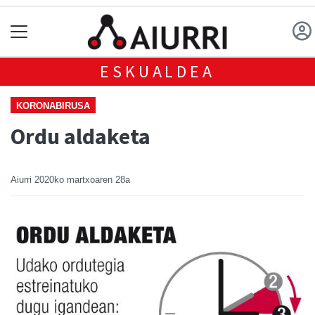
ESKUALDEA
KORONABIRUSA
Ordu aldaketa
Aiurri
2020ko martxoaren 28a