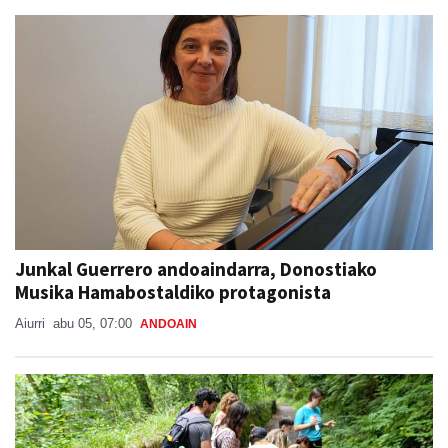
Junkal Guerrero andoaindarra, Donostiako
Musika Hamabostaldiko protagonista
Aiurri
abu 05, 07:00
ANDOAIN