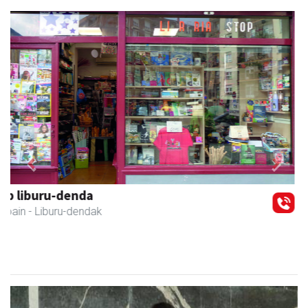
Previous
Next
Karrika auto konponketa
Andoain
- Auto konponketak