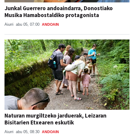
Junkal Guerrero andoaindarra, Donostiako
Musika Hamabostaldiko protagonista
Aiurri
abu 05, 07:00
ANDOAIN
Naturan murgiltzeko jarduerak, Leizaran
Bisitarien Etxearen eskutik
Aiurri
abu 05, 08:30
ANDOAIN