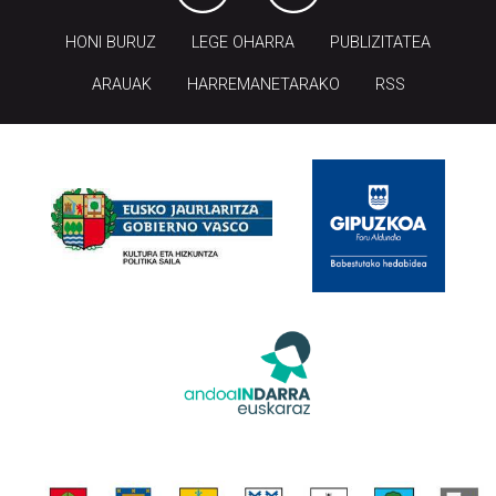
HONI BURUZ
LEGE OHARRA
PUBLIZITATEA
ARAUAK
HARREMANETARAKO
RSS