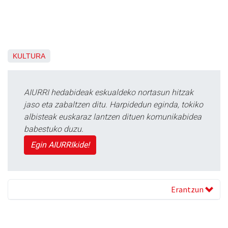
KULTURA
AIURRI hedabideak eskualdeko nortasun hitzak
jaso eta zabaltzen ditu. Harpidedun eginda, tokiko
albisteak euskaraz lantzen dituen komunikabidea
babestuko duzu.
Egin AIURRIkide!
Erantzun