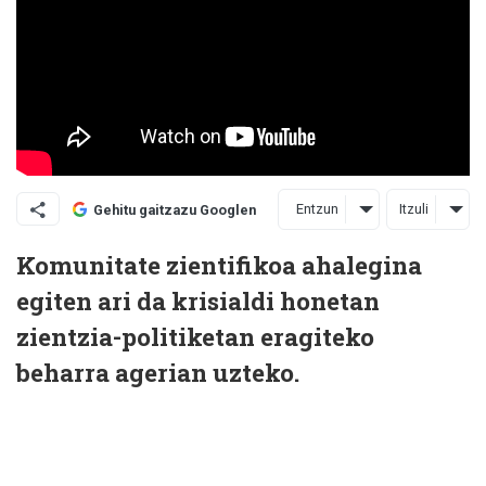
Entzun
Itzuli
Gehitu gaitzazu Googlen
Komunitate zientifikoa ahalegina
egiten ari da krisialdi honetan
zientzia-politiketan eragiteko
beharra agerian uzteko.