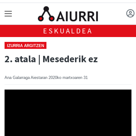
ESKUALDEA
IZURRIA ARGITZEN
2. atala | Mesederik ez
Ana Galarraga Aiestaran
2020ko martxoaren 31