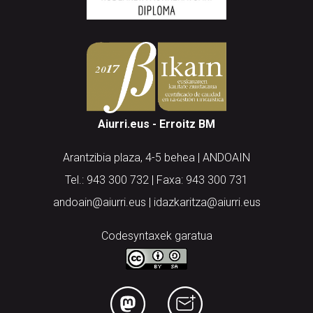
Aiurri.eus - Erroitz BM
Arantzibia plaza, 4-5 behea | ANDOAIN
Tel.: 943 300 732 | Faxa: 943 300 731
andoain@aiurri.eus | idazkaritza@aiurri.eus
Codesyntaxek garatua