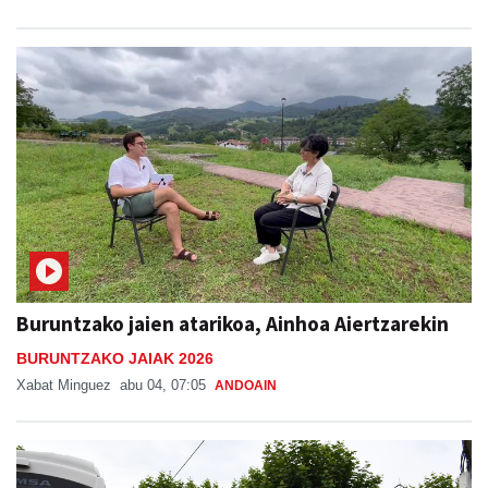
Buruntzako jaien atarikoa, Ainhoa Aiertzarekin
BURUNTZAKO JAIAK 2026
Xabat Minguez
abu 04, 07:05
ANDOAIN