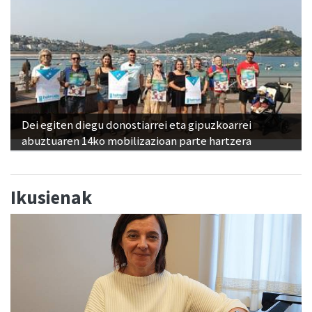
Dei egiten diegu donostiarrei eta gipuzkoarrei
abuztuaren 14ko mobilizazioan parte hartzera
Ikusienak