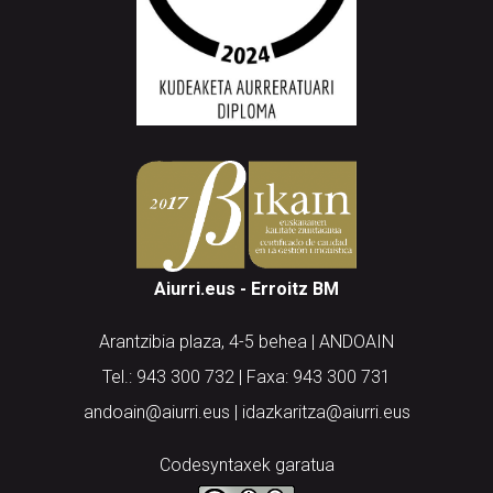
Aiurri.eus - Erroitz BM
Arantzibia plaza, 4-5 behea | ANDOAIN
Tel.: 943 300 732 | Faxa: 943 300 731
andoain@aiurri.eus | idazkaritza@aiurri.eus
Codesyntaxek garatua