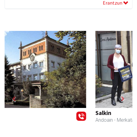
Erantzun
Previous
Next
Salkin
Andoain
- Merkatari elkarteak