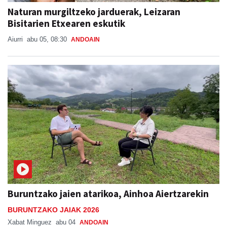
Naturan murgiltzeko jarduerak, Leizaran
Bisitarien Etxearen eskutik
Aiurri
abu 05, 08:30
ANDOAIN
Buruntzako jaien atarikoa, Ainhoa Aiertzarekin
BURUNTZAKO JAIAK 2026
Xabat Minguez
abu 04
ANDOAIN