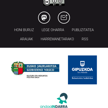
HONI BURUZ
LEGE OHARRA
PUBLIZITATEA
ARAUAK
HARREMANETARAKO
RSS