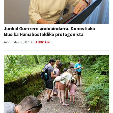
Junkal Guerrero andoaindarra, Donostiako
Musika Hamabostaldiko protagonista
Aiurri
abu 05, 07:00
ANDOAIN