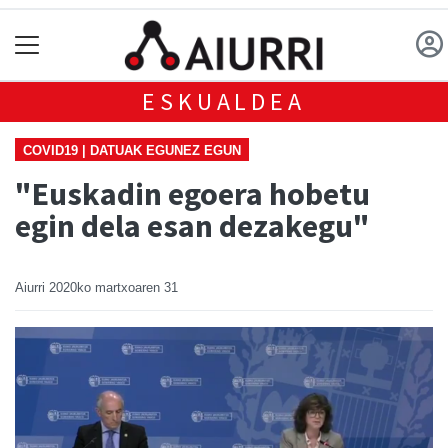
ESKUALDEA
COVID19 | DATUAK EGUNEZ EGUN
"Euskadin egoera hobetu
egin dela esan dezakegu"
Aiurri
2020ko martxoaren 31