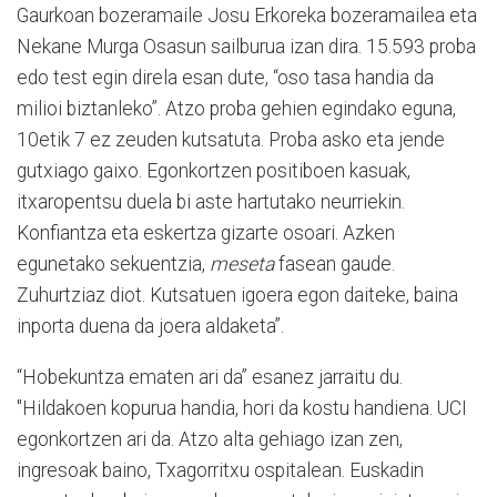
Gaurkoan bozeramaile Josu Erkoreka bozeramailea eta
Nekane Murga Osasun sailburua izan dira. 15.593 proba
edo test egin direla esan dute, “oso tasa handia da
milioi biztanleko”. Atzo proba gehien egindako eguna,
10etik 7 ez zeuden kutsatuta. Proba asko eta jende
gutxiago gaixo. Egonkortzen positiboen kasuak,
itxaropentsu duela bi aste hartutako neurriekin.
Konfiantza eta eskertza gizarte osoari. Azken
egunetako sekuentzia,
meseta
fasean gaude.
Zuhurtziaz diot. Kutsatuen igoera egon daiteke, baina
inporta duena da joera aldaketa”.
“Hobekuntza ematen ari da” esanez jarraitu du.
"Hildakoen kopurua handia, hori da kostu handiena. UCI
egonkortzen ari da. Atzo alta gehiago izan zen,
ingresoak baino, Txagorritxu ospitalean. Euskadin