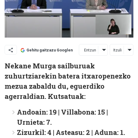
Entzun
Itzuli
Gehitu gaitzazu Googlen
Nekane Murga sailburuak
zuhurtziarekin batera itxaropenezko
mezua zabaldu du, eguerdiko
agerraldian. Kutsatuak:
Andoain: 19 | Villabona: 15 |
Urnieta: 7.
Zizurkil: 4 | Asteasu: 2 | Aduna: 1.