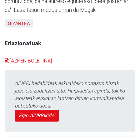
goruntz doa, baina aurreko egunetako joera jaisten ari
da". Lasaitasun mezua eman du Mugak.
GIZARTEA
Erlazionatuak
[AZKEN BOLETINA]
AIURRI hedabideak eskualdeko nortasun hitzak
jaso eta zabaltzen ditu. Harpidedun eginda, tokiko
albisteak euskaraz lantzen dituen komunikabidea
babestuko duzu.
Egin AIURRIkide!