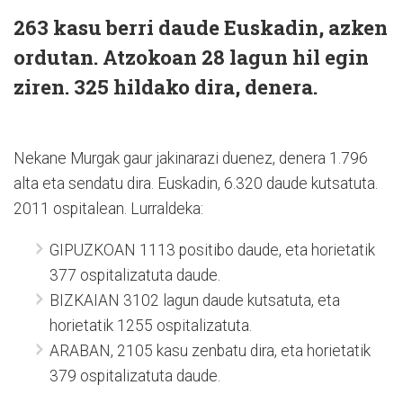
263 kasu berri daude Euskadin, azken
ordutan. Atzokoan 28 lagun hil egin
ziren. 325 hildako dira, denera.
Nekane Murgak gaur jakinarazi duenez, denera 1.796
alta eta sendatu dira. Euskadin, 6.320 daude kutsatuta.
2011 ospitalean. Lurraldeka:
GIPUZKOAN 1113 positibo daude, eta horietatik
377 ospitalizatuta daude.
BIZKAIAN 3102 lagun daude kutsatuta, eta
horietatik 1255 ospitalizatuta.
ARABAN, 2105 kasu zenbatu dira, eta horietatik
379 ospitalizatuta daude.