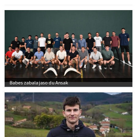
Babes zabala jaso du Ansak