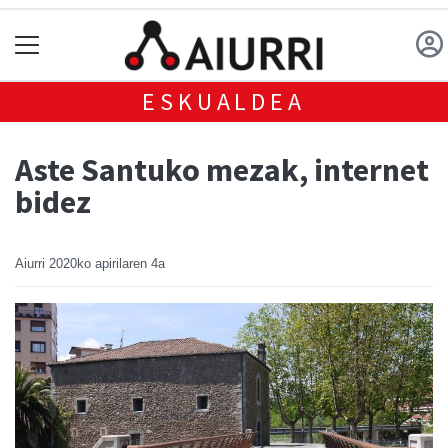
ESKUALDEA
Aste Santuko mezak, internet
bidez
Aiurri
2020ko apirilaren 4a