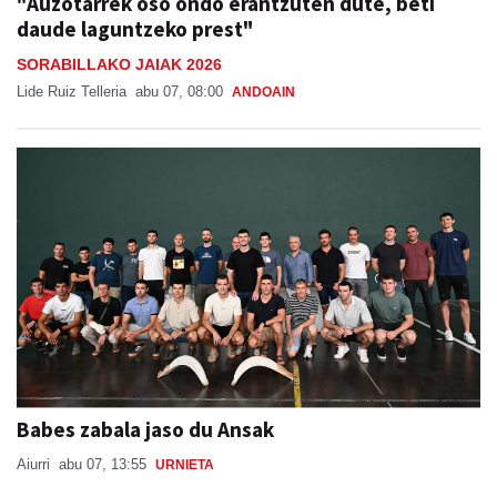
"Auzotarrek oso ondo erantzuten dute, beti
daude laguntzeko prest"
SORABILLAKO JAIAK 2026
Lide Ruiz Telleria
abu 07, 08:00
ANDOAIN
Babes zabala jaso du Ansak
Aiurri
abu 07, 13:55
URNIETA