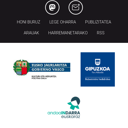
HONI BURUZ
LEGE OHARRA
PUBLIZITATEA
ARAUAK
HARREMANETARAKO
RSS