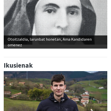
Otoitzaldia, larunbat honetan, Ama Kandidaren
omenez
Ikusienak