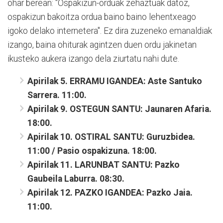
ohar berean: "Ospakizun-orduak zehaztuak datoz,
ospakizun bakoitza ordua baino baino lehentxeago
igoko delako internetera". Ez dira zuzeneko emanaldiak
izango, baina ohiturak agintzen duen ordu jakinetan
ikusteko aukera izango dela ziurtatu nahi dute.
Apirilak 5.
ERRAMU IGANDEA:
Aste Santuko
Sarrera. 11:00.
Apirilak 9.
OSTEGUN SANTU:
Jaunaren Afaria.
18:00.
Apirilak 10.
OSTIRAL SANTU:
Guruzbidea.
11:00 /
Pasio ospakizuna. 18:00.
Apirilak 11.
LARUNBAT SANTU:
Pazko
Gaubeila Laburra. 08:30.
Apirilak 12.
PAZKO IGANDEA:
Pazko Jaia.
11:00.