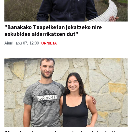
"Banakako Txapelketan jokatzeko nire
eskubidea aldarrikatzen dut"
Aiurri
abu 07, 12:00
URNIETA