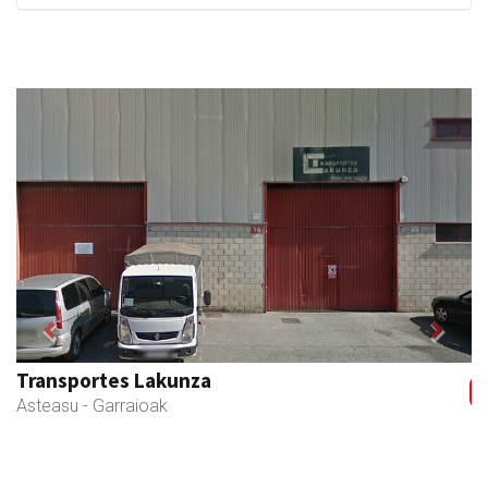
Previous
Next
Transportes Lakunza
Asteasu
- Garraioak