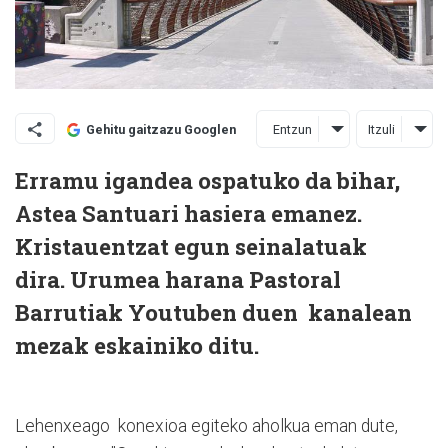
Entzun
Itzuli
Gehitu gaitzazu Googlen
Erramu igandea ospatuko da bihar,
Astea Santuari hasiera emanez.
Kristauentzat egun seinalatuak
dira.
Urumea harana Pastoral
Barrutiak Youtuben duen
kanalean
mezak eskainiko ditu.
Lehenxeago
konexioa egiteko aholkua eman dute,