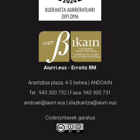
Aiurri.eus - Erroitz BM
Arantzibia plaza, 4-5 behea | ANDOAIN
Tel.: 943 300 732 | Faxa: 943 300 731
andoain@aiurri.eus | idazkaritza@aiurri.eus
Codesyntaxek garatua