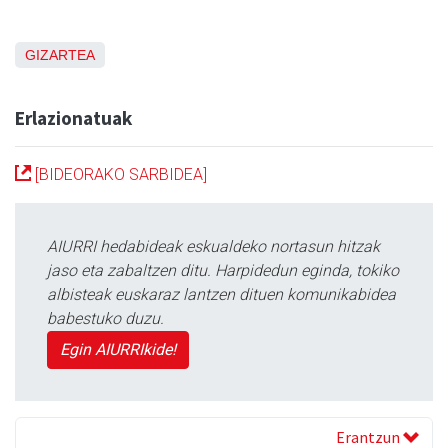
GIZARTEA
Erlazionatuak
[BIDEORAKO SARBIDEA]
AIURRI hedabideak eskualdeko nortasun hitzak
jaso eta zabaltzen ditu. Harpidedun eginda, tokiko
albisteak euskaraz lantzen dituen komunikabidea
babestuko duzu.
Egin AIURRIkide!
Erantzun