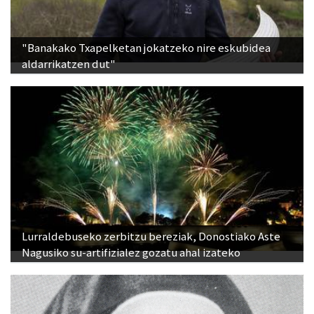
"Banakako Txapelketan jokatzeko nire eskubidea
aldarrikatzen dut"
Lurraldebuseko zerbitzu bereziak, Donostiako Aste
Nagusiko su-artifizialez gozatu ahal izateko