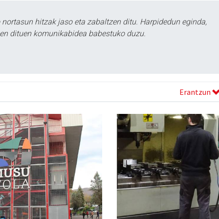
ortasun hitzak jaso eta zabaltzen ditu. Harpidedun eginda,
tzen dituen komunikabidea babestuko duzu.
Erantzun