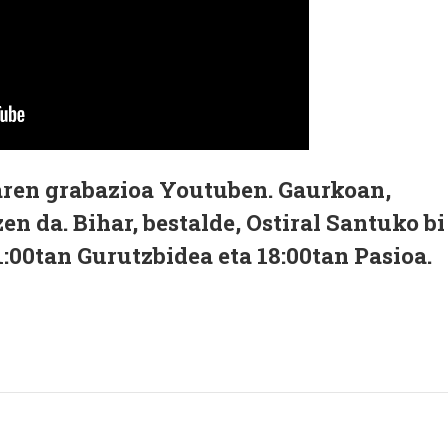
ren grabazioa Youtuben. Gaurkoan,
n da. Bihar, bestalde, Ostiral Santuko bi
1:00tan Gurutzbidea eta 18:00tan Pasioa.