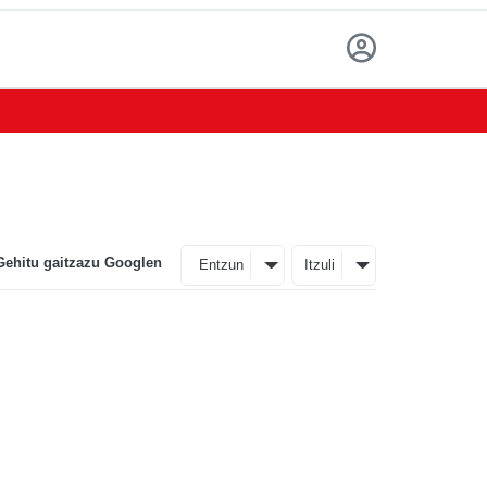
Gehitu gaitzazu Googlen
Entzun
Itzuli