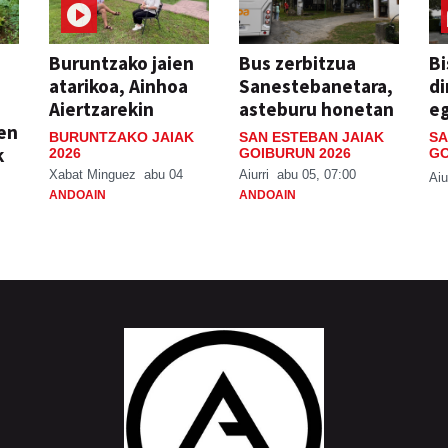
Buruntzako jaien
Bus zerbitzua
Bi
atarikoa, Ainhoa
Sanestebanetara,
di
Aiertzarekin
asteburu honetan
e
ien
BURUNTZAKO JAIAK
SAN ESTEBAN JAIAK
SA
k
2026
GOIBURUN 2026
GO
Xabat Minguez
abu 04
Aiurri
abu 05, 07:00
Aiu
ANDOAIN
ANDOAIN