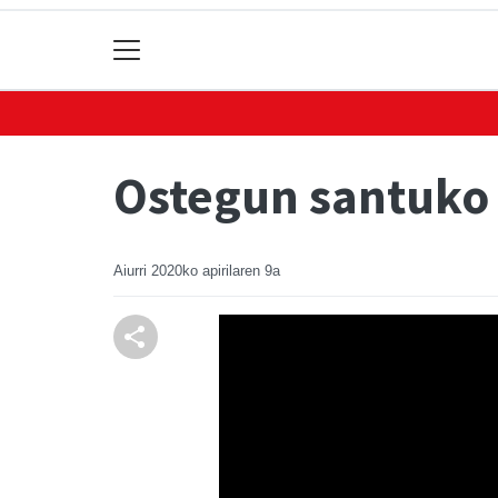
Ostegun santuko 
Aiurri
2020ko apirilaren 9a