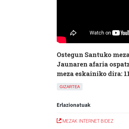
Ostegun Santuko meza
Jaunaren afaria ospatze
meza eskainiko dira: 1
GIZARTEA
Erlazionatuak
MEZAK INTERNET BIDEZ