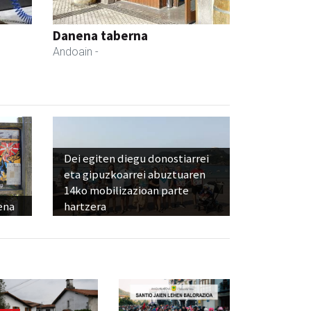
Danena taberna
Andoain
-
Dei egiten diegu donostiarrei
eta gipuzkoarrei abuztuaren
14ko mobilizazioan parte
ena
hartzera