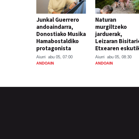
Junkal Guerrero
Naturan
andoaindarra,
murgiltzeko
Donostiako Musika
jarduerak,
Hamabostaldiko
Leizaran Bisitar
protagonista
Etxearen eskuti
Aiurri
abu 05, 07:00
Aiurri
abu 05, 08:30
ANDOAIN
ANDOAIN