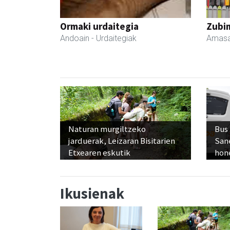
Ormaki urdaitegia
Zubim
Andoain
- Urdaitegiak
Amasa
Naturan murgiltzeko
Bus
jarduerak, Leizaran Bisitarien
San
Etxearen eskutik
hon
Ikusienak