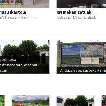
usu Ikastola
RN mekanizatuak
-Villabona
- Hezkuntza
Asteasu
- Mekanizatuak
 zerbitzua
estebanetara, asteburu
etan
Andazarrate: Eusteko kem