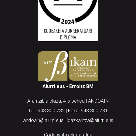
Aiurri.eus - Erroitz BM
Arantzibia plaza, 4-5 behea | ANDOAIN
Tel.: 943 300 732 | Faxa: 943 300 731
andoain@aiurri.eus | idazkaritza@aiurri.eus
Codesyntaxek garatua