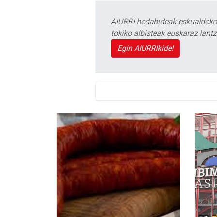
AIURRI hedabideak eskualdeko n
tokiko albisteak euskaraz lan
Egin AIURRIkide!