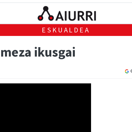
ESKUALDEA
meza ikusgai