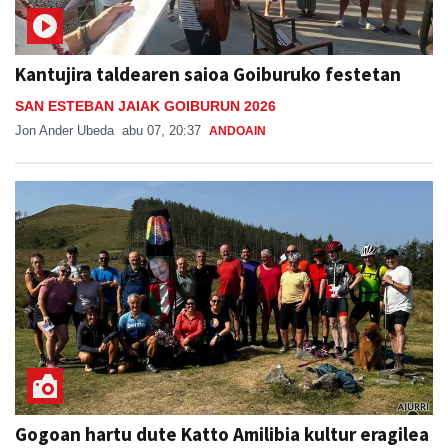
Kantujira taldearen saioa Goiburuko festetan
SAN ESTEBAN JAIAK GOIBURUN 2026
Jon Ander Ubeda
abu 07, 20:37
ANDOAIN
Gogoan hartu dute Katto Amilibia kultur eragilea