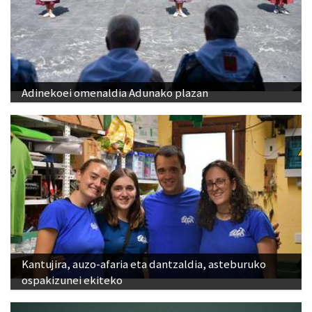
Adinekoei omenaldia Adunako plazan
Kantujira, auzo-afaria eta dantzaldia, asteburuko
ospakizunei ekiteko