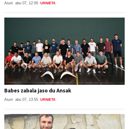
Aiurri
abu 07, 12:00
URNIETA
Babes zabala jaso du Ansak
Aiurri
abu 07, 13:55
URNIETA