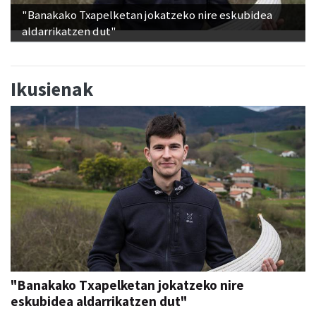
"Banakako Txapelketan jokatzeko nire eskubidea
aldarrikatzen dut"
Ikusienak
"Banakako Txapelketan jokatzeko nire
eskubidea aldarrikatzen dut"