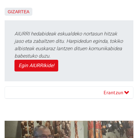
GIZARTEA
AIURRI hedabideak eskualdeko nortasun hitzak
jaso eta zabaltzen ditu. Harpidedun eginda, tokiko
albisteak euskaraz lantzen dituen komunikabidea
babestuko duzu.
Egin AIURRIkide!
Erantzun