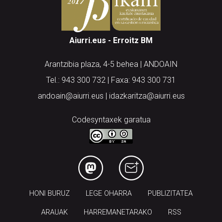
Aiurri.eus - Erroitz BM
Arantzibia plaza, 4-5 behea | ANDOAIN
Tel.: 943 300 732 | Faxa: 943 300 731
andoain@aiurri.eus | idazkaritza@aiurri.eus
Codesyntaxek garatua
HONI BURUZ
LEGE OHARRA
PUBLIZITATEA
ARAUAK
HARREMANETARAKO
RSS