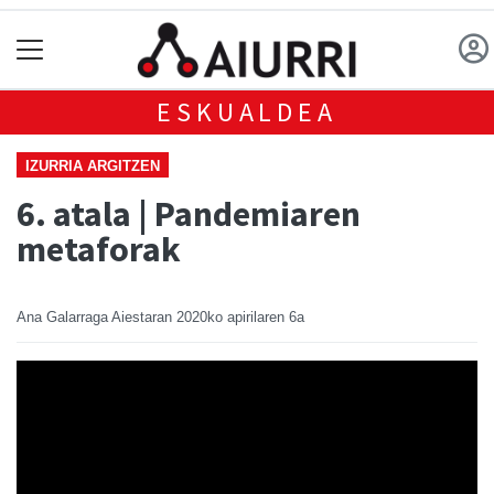
ESKUALDEA
IZURRIA ARGITZEN
6. atala | Pandemiaren
metaforak
Ana Galarraga Aiestaran
2020ko apirilaren 6a