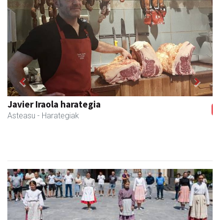
Previous
Next
Bastero Kulturgunea
Andoain
- Kulturguneak