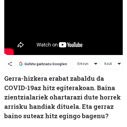
Entzun
Itzuli
Gehitu gaitzazu Googlen
Gerra-hizkera erabat zabaldu da
COVID-19az hitz egiterakoan. Baina
zientzialariek ohartarazi dute horrek
arrisku handiak dituela. Eta gerraz
baino suteaz hitz egingo bagenu?