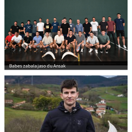
Babes zabala jaso du Ansak