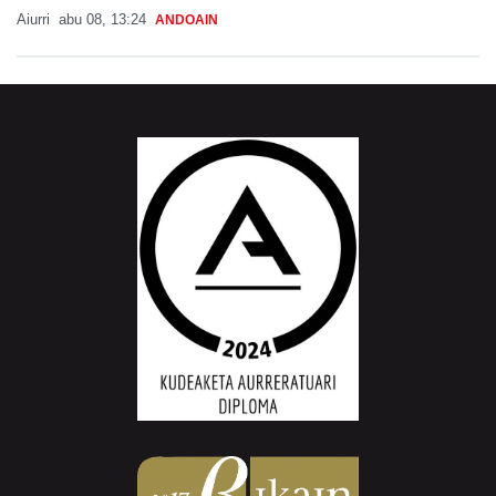
Aiurri
abu 08, 13:24
ANDOAIN