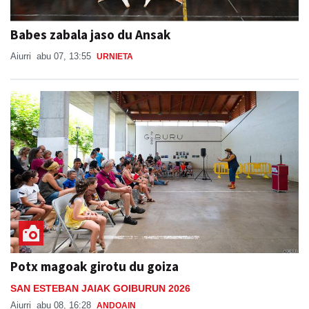
Babes zabala jaso du Ansak
Aiurri
abu 07, 13:55
URNIETA
Potx magoak girotu du goiza
SAN ESTEBAN JAIAK GOIBURUN 2026
Aiurri
abu 08, 16:28
ANDOAIN