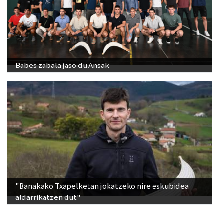
Babes zabala jaso du Ansak
"Banakako Txapelketan jokatzeko nire eskubidea
aldarrikatzen dut"