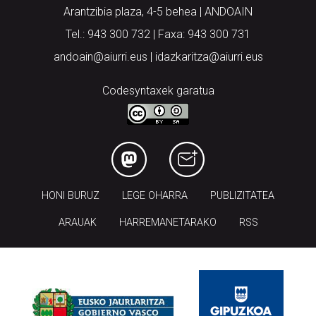
Arantzibia plaza, 4-5 behea | ANDOAIN
Tel.: 943 300 732 | Faxa: 943 300 731
andoain@aiurri.eus | idazkaritza@aiurri.eus
Codesyntaxek garatua
HONI BURUZ
LEGE OHARRA
PUBLIZITATEA
ARAUAK
HARREMANETARAKO
RSS