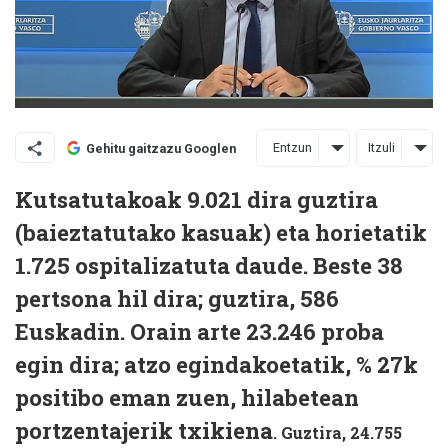
Entzun
Itzuli
Gehitu gaitzazu Googlen
Kutsatutakoak 9.021 dira guztira
(baieztatutako kasuak) eta horietatik
1.725 ospitalizatuta daude. Beste 38
pertsona hil dira; guztira, 586
Euskadin. Orain arte 23.246 proba
egin dira; atzo egindakoetatik, % 27k
positibo eman zuen, hilabetean
portzentajerik txikiena
. Guztira, 24.755