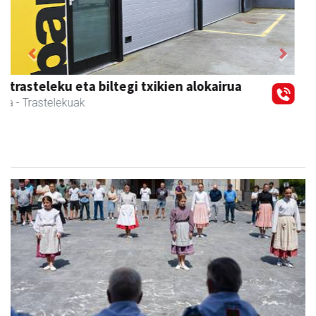
Previous
Next
Amonarriz iturgintza S. L.
Larraul
- Iturgintza