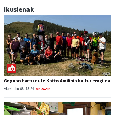
Ikusienak
Gogoan hartu dute Katto Amilibia kultur eragilea
Aiurri
abu 08, 13:24
ANDOAIN