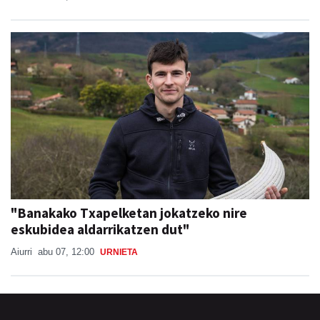
"Banakako Txapelketan jokatzeko nire
eskubidea aldarrikatzen dut"
Aiurri
abu 07, 12:00
URNIETA