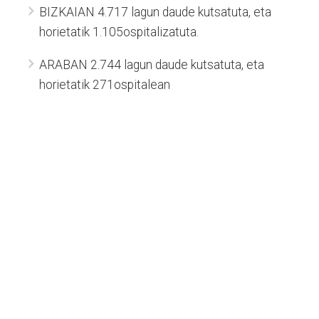
BIZKAIAN 4.717 lagun daude kutsatuta, eta
horietatik 1.105ospitalizatuta.
ARABAN 2.744 lagun daude kutsatuta, eta
horietatik 271ospitalean