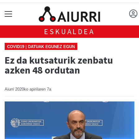
ESKUALDEA
COVID19 | DATUAK EGUNEZ EGUN
Ez da kutsaturik zenbatu
azken 48 ordutan
Aiurri
2020ko apirilaren 7a