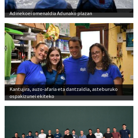
Adinekoei omenaldia Adunako plazan
Kantujira, auzo-afaria eta dantzaldia, asteburuko
ospakizunei ekiteko