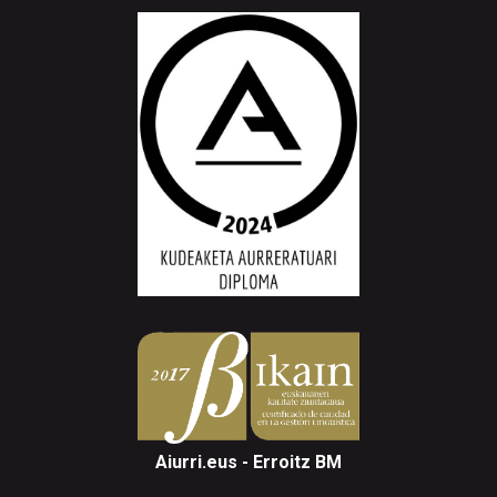
Aiurri.eus - Erroitz BM