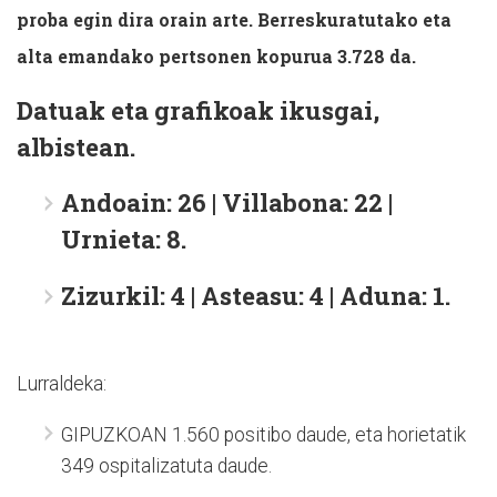
proba egin dira orain arte. Berreskuratutako eta
alta emandako pertsonen kopurua 3.728 da.
Datuak eta grafikoak ikusgai,
albistean.
Andoain: 26 | Villabona: 22 |
Urnieta: 8.
Zizurkil: 4 | Asteasu: 4 | Aduna: 1.
Lurraldeka:
GIPUZKOAN 1.560 positibo daude, eta horietatik
349 ospitalizatuta daude.