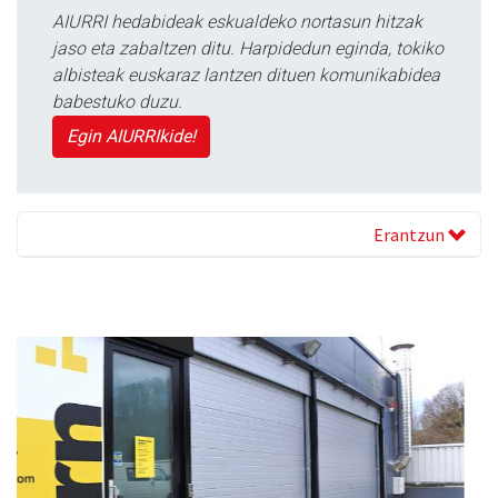
AIURRI hedabideak eskualdeko nortasun hitzak
jaso eta zabaltzen ditu. Harpidedun eginda, tokiko
albisteak euskaraz lantzen dituen komunikabidea
babestuko duzu.
Egin AIURRIkide!
Erantzun