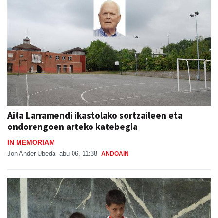
Aita Larramendi ikastolako sortzaileen eta
ondorengoen arteko katebegia
IN MEMORIAM
Jon Ander Ubeda
abu 06, 11:38
ANDOAIN