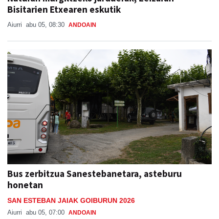
Bisitarien Etxearen eskutik
Aiurri
abu 05, 08:30
ANDOAIN
Bus zerbitzua Sanestebanetara, asteburu
honetan
SAN ESTEBAN JAIAK GOIBURUN 2026
Aiurri
abu 05, 07:00
ANDOAIN