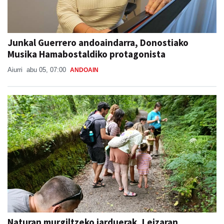
Junkal Guerrero andoaindarra, Donostiako
Musika Hamabostaldiko protagonista
Aiurri
abu 05, 07:00
ANDOAIN
Naturan murgiltzeko jarduerak, Leizaran