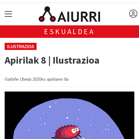
ESKUALDEA
ILUSTRAZIOA
Apirilak 8 | Ilustrazioa
Garbiñe Ubeda
2020ko apirilaren 8a