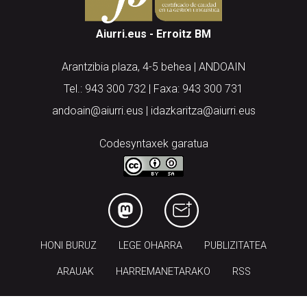
Aiurri.eus - Erroitz BM
Arantzibia plaza, 4-5 behea | ANDOAIN
Tel.: 943 300 732 | Faxa: 943 300 731
andoain@aiurri.eus | idazkaritza@aiurri.eus
Codesyntaxek garatua
HONI BURUZ
LEGE OHARRA
PUBLIZITATEA
ARAUAK
HARREMANETARAKO
RSS