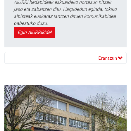
AIURRI hedabideak eskualdeko nortasun hitzak
jaso eta zabaltzen ditu. Harpidedun eginda, tokiko
albisteak euskaraz lantzen dituen komunikabidea
babestuko duzu.
Egin AIURRIkide!
Erantzun