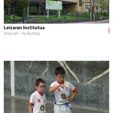
Previous
Next
Bengoetxea autoeskola
Andoain
- Autoeskolak