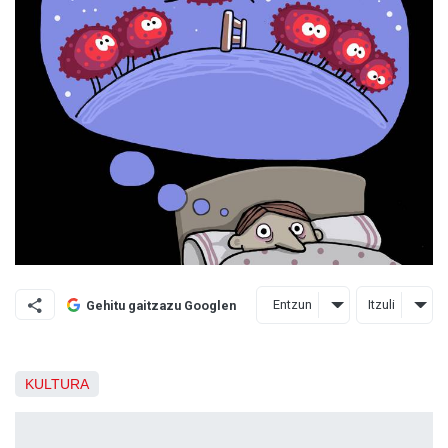
Entzun
Itzuli
Gehitu gaitzazu Googlen
KULTURA