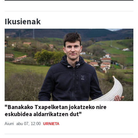
Ikusienak
"Banakako Txapelketan jokatzeko nire
eskubidea aldarrikatzen dut"
Aiurri
abu 07, 12:00
URNIETA