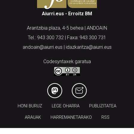
Aiurri.eus - Erroitz BM
Arantzibia plaza, 4-5 behea | ANDOAIN
Tel.: 943 300 732 | Faxa: 943 300 731
andoain@aiurri.eus | idazkaritza@aiurri.eus
Codesyntaxek garatua
HONI BURUZ
LEGE OHARRA
PUBLIZITATEA
ARAUAK
HARREMANETARAKO
RSS