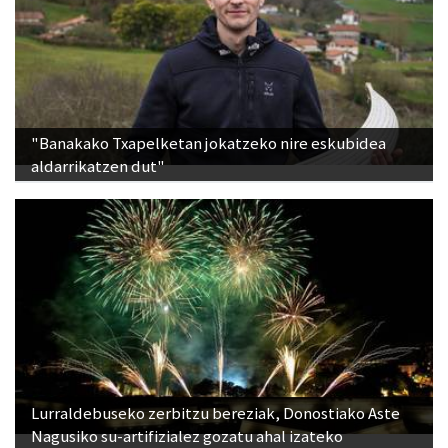
"Banakako Txapelketan jokatzeko nire eskubidea
aldarrikatzen dut"
Lurraldebuseko zerbitzu bereziak, Donostiako Aste
Nagusiko su-artifizialez gozatu ahal izateko