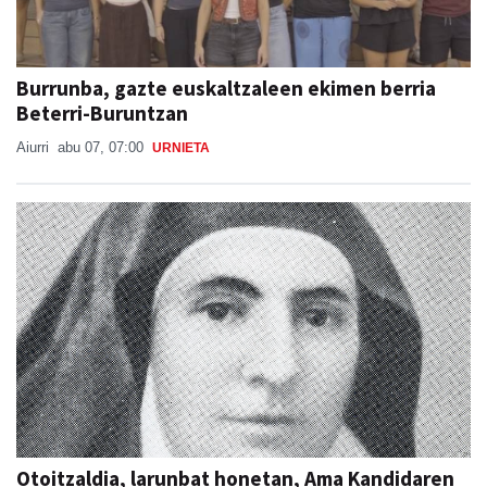
Burrunba, gazte euskaltzaleen ekimen berria
Beterri-Buruntzan
Aiurri
abu 07, 07:00
URNIETA
Otoitzaldia, larunbat honetan, Ama Kandidaren