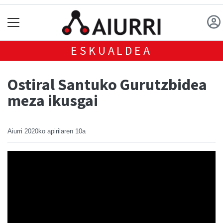
ESKUALDEA
Ostiral Santuko Gurutzbidea
meza ikusgai
Aiurri
2020ko apirilaren 10a