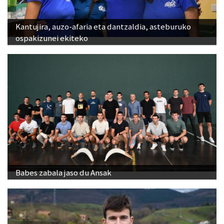
Kantujira, auzo-afaria eta dantzaldia, asteburuko
ospakizunei ekiteko
Babes zabala jaso du Ansak