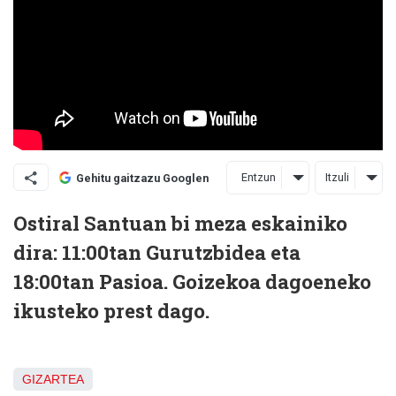
Entzun
Itzuli
Gehitu gaitzazu Googlen
Ostiral Santuan bi meza eskainiko
dira: 11:00tan Gurutzbidea eta
18:00tan Pasioa. Goizekoa dagoeneko
ikusteko prest dago.
GIZARTEA