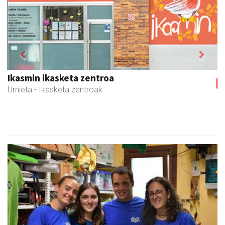
Previous
Next
Mendi autoeskola
Andoain
- Autoeskolak