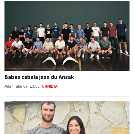
Babes zabala jaso du Ansak
Aiurri
abu 07, 13:55
URNIETA