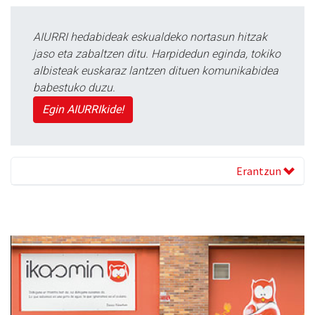
AIURRI hedabideak eskualdeko nortasun hitzak
jaso eta zabaltzen ditu. Harpidedun eginda, tokiko
albisteak euskaraz lantzen dituen komunikabidea
babestuko duzu.
Egin AIURRIkide!
Erantzun