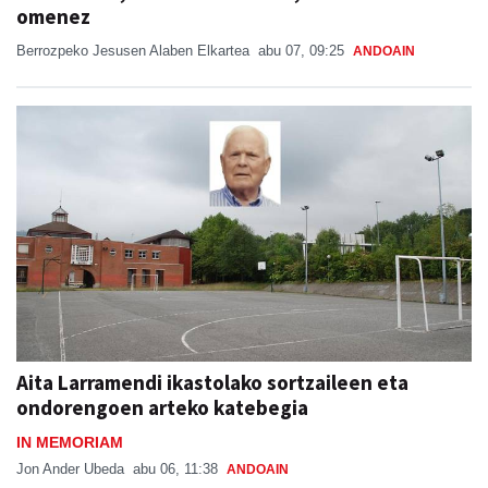
omenez
Berrozpeko Jesusen Alaben Elkartea
abu 07, 09:25
ANDOAIN
Aita Larramendi ikastolako sortzaileen eta
ondorengoen arteko katebegia
IN MEMORIAM
Jon Ander Ubeda
abu 06, 11:38
ANDOAIN