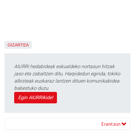
GIZARTEA
AIURRI hedabideak eskualdeko nortasun hitzak
jaso eta zabaltzen ditu. Harpidedun eginda, tokiko
albisteak euskaraz lantzen dituen komunikabidea
babestuko duzu.
Egin AIURRIkide!
Erantzun