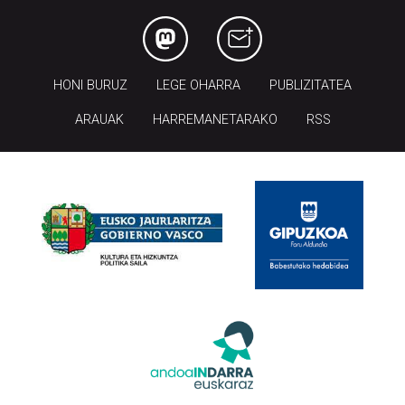
HONI BURUZ
LEGE OHARRA
PUBLIZITATEA
ARAUAK
HARREMANETARAKO
RSS