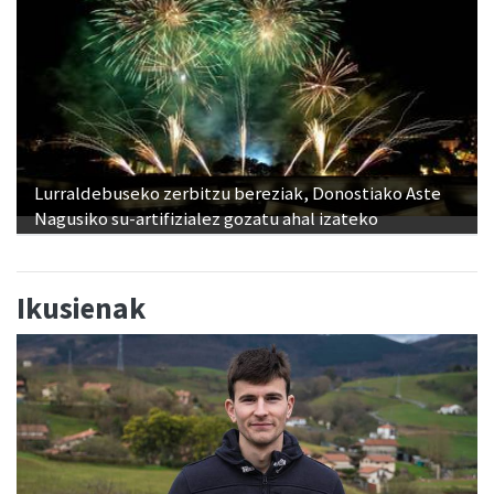
Lurraldebuseko zerbitzu bereziak, Donostiako Aste
Nagusiko su-artifizialez gozatu ahal izateko
Ikusienak