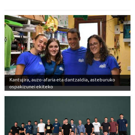
Kantujira, auzo-afaria eta dantzaldia, asteburuko
ospakizunei ekiteko