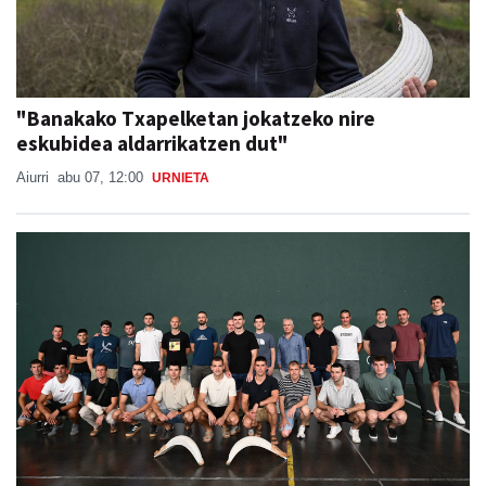
"Banakako Txapelketan jokatzeko nire
eskubidea aldarrikatzen dut"
Aiurri
abu 07, 12:00
URNIETA