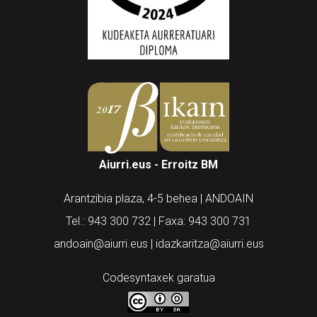
Aiurri.eus - Erroitz BM
Arantzibia plaza, 4-5 behea | ANDOAIN
Tel.: 943 300 732 | Faxa: 943 300 731
andoain@aiurri.eus | idazkaritza@aiurri.eus
Codesyntaxek garatua