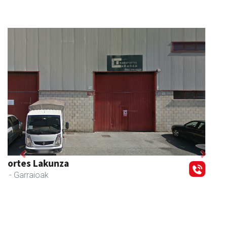
Previous
Next
CESA Formazio Zentroa
Urnieta
- Ikasketak