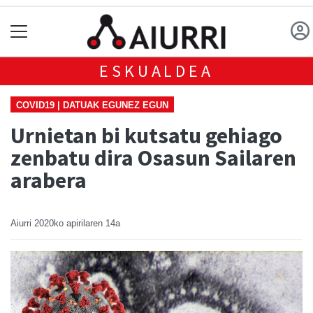
ESKUALDEA
COVID19 | DATUAK EGUNEZ EGUN
Urnietan bi kutsatu gehiago
zenbatu dira Osasun Sailaren
arabera
Aiurri
2020ko apirilaren 14a