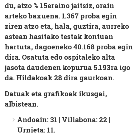
du, atzo % 15eraino jaitsiz, orain
arteko baxuena. 1.367 proba egin
ziren atzo eta, hala, guztira, aurreko
astean hasitako testak kontuan
hartuta, dagoeneko 40.168 proba egin
dira. Osatuta edo ospitaleko alta
jasota daudenen kopurua 5.193ra igo
da. Hildakoak 28 dira gaurkoan.
Datuak eta grafikoak ikusgai,
albistean.
Andoain: 31 | Villabona: 22 |
Urnieta: 11.