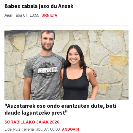
Babes zabala jaso du Ansak
Aiurri
abu 07, 13:55
URNIETA
"Auzotarrek oso ondo erantzuten dute, beti
daude laguntzeko prest"
SORABILLAKO JAIAK 2026
Lide Ruiz Telleria
abu 07, 08:00
ANDOAIN