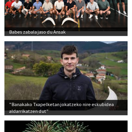
Babes zabala jaso du Ansak
"Banakako Txapelketan jokatzeko nire eskubidea
aldarrikatzen dut"