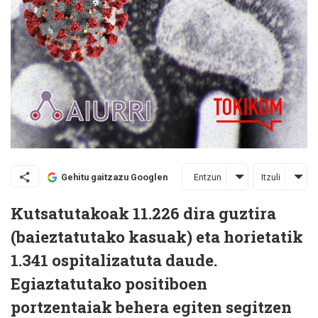
Entzun
Itzuli
Gehitu gaitzazu Googlen
Kutsatutakoak 11.226 dira guztira
(baieztatutako kasuak) eta horietatik
1.341 ospitalizatuta daude.
Egiaztatutako positiboen
portzentaiak behera egiten segitzen