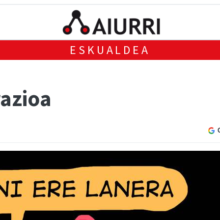
ESKUALDEA
razioa