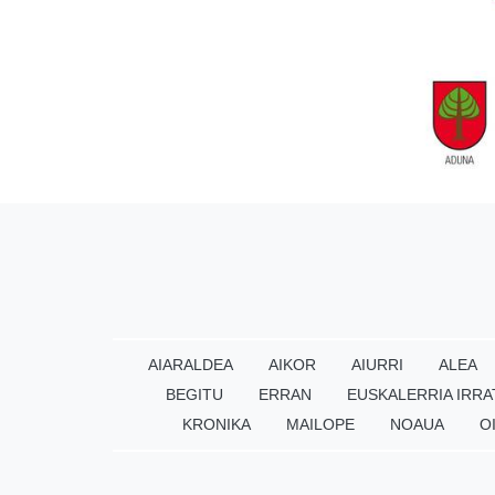
AIARALDEA
AIKOR
AIURRI
ALEA
BEGITU
ERRAN
EUSKALERRIA IRRA
KRONIKA
MAILOPE
NOAUA
O