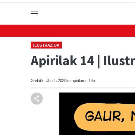
ILUSTRAZIOA
Apirilak 14 | Ilust
Garbiñe Ubeda
2020ko apirilaren 14a