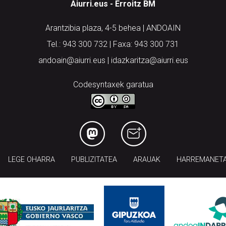
Aiurri.eus - Erroitz BM
Arantzibia plaza, 4-5 behea | ANDOAIN
Tel.: 943 300 732 | Faxa: 943 300 731
andoain@aiurri.eus | idazkaritza@aiurri.eus
Codesyntaxek garatua
LEGE OHARRA
PUBLIZITATEA
ARAUAK
HARREMANET