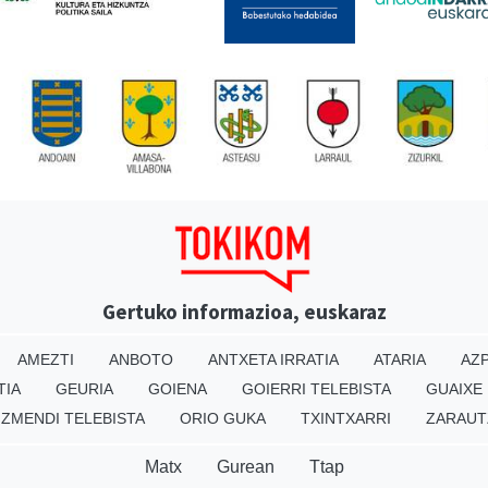
Gertuko informazioa, euskaraz
AMEZTI
ANBOTO
ANTXETA IRRATIA
ATARIA
AZP
TIA
GEURIA
GOIENA
GOIERRI TELEBISTA
GUAIXE
IZMENDI TELEBISTA
ORIO GUKA
TXINTXARRI
ZARAUT
Matx
Gurean
Ttap