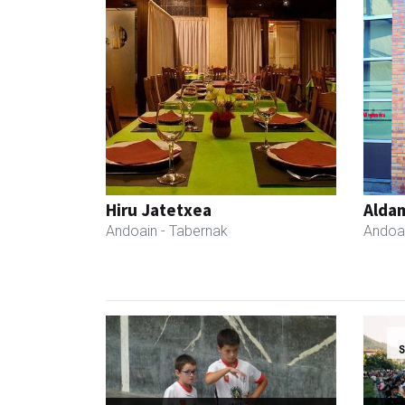
Hiru Jatetxea
Aldam
Andoain
- Tabernak
Andoa