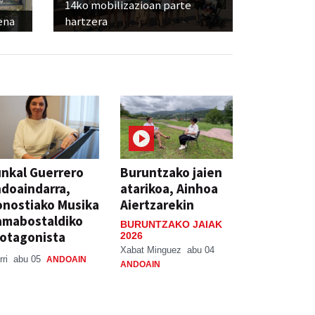
14ko mobilizazioan parte
ena
hartzera
nkal Guerrero
Buruntzako jaien
doaindarra,
atarikoa, Ainhoa
nostiako Musika
Aiertzarekin
amabostaldiko
BURUNTZAKO JAIAK
otagonista
2026
Xabat Minguez
abu 04
rri
abu 05
ANDOAIN
ANDOAIN