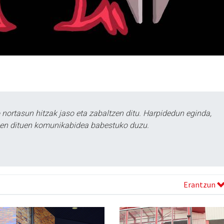
ortasun hitzak jaso eta zabaltzen ditu. Harpidedun eginda,
tzen dituen komunikabidea babestuko duzu.
Erantzun