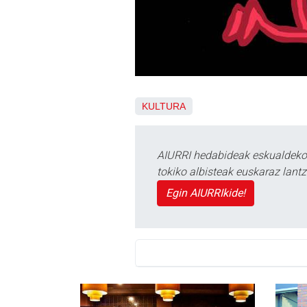
KULTURA
AIURRI hedabideak eskualdeko n
tokiko albisteak euskaraz lan
Egin AIURRIkide!