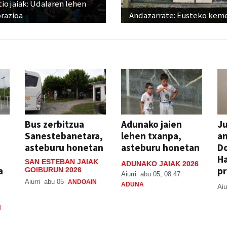
io jaiak: Udalaren lehen
razioa
Andazarrate: Eusteko kem
Bus zerbitzua
Adunako jaien
Ju
Sanestebanetara,
lehen txanpa,
an
asteburu honetan
asteburu honetan
Do
H
SAN ESTEBAN JAIAK
ADUNAKO JAIAK 2026
a
pr
GOIBURUN 2026
Aiurri
abu 05, 08:47
Aiurri
abu 05
ANDOAIN
ADUNA
Aiu
N