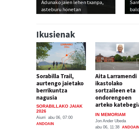
Adunako jaien lehen txanpa,
Sant
asteburu honetan
balo
Ikusienak
Sorabilla Trail,
Aita Larramendi
aurtengo jaietako
ikastolako
berrikuntza
sortzaileen eta
nagusia
ondorengoen
arteko katebegi
SORABILLAKO JAIAK
2026
IN MEMORIAM
Aiurri
abu 06, 07:00
Jon Ander Ubeda
ANDOAIN
abu 06, 11:38
ANDOAI