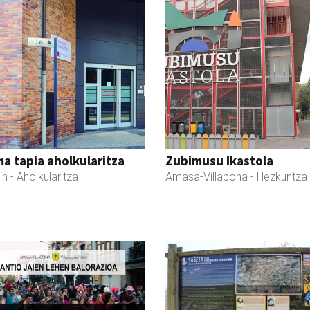
a tapia aholkularitza
Zubimusu Ikastola
in
- Aholkularitza
Amasa-Villabona
- Hezkuntza