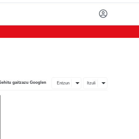
Gehitu gaitzazu Googlen
Entzun
Itzuli