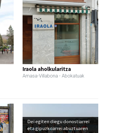
Iraola aholkularitza
Amasa-Villabona
- Abokatuak
Dei egiten diegu donostiarrei
eta gipuzkoarrei abuztuaren