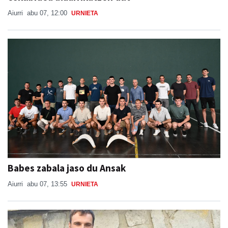
Aiurri
abu 07, 12:00
URNIETA
Babes zabala jaso du Ansak
Aiurri
abu 07, 13:55
URNIETA