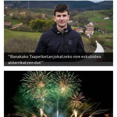
"Banakako Txapelketan jokatzeko nire eskubidea
aldarrikatzen dut"