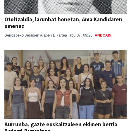
Otoitzaldia, larunbat honetan, Ama Kandidaren
omenez
Berrozpeko Jesusen Alaben Elkartea
abu 07, 09:25
ANDOAIN
Burrunba, gazte euskaltzaleen ekimen berria
Beterri-Buruntzan