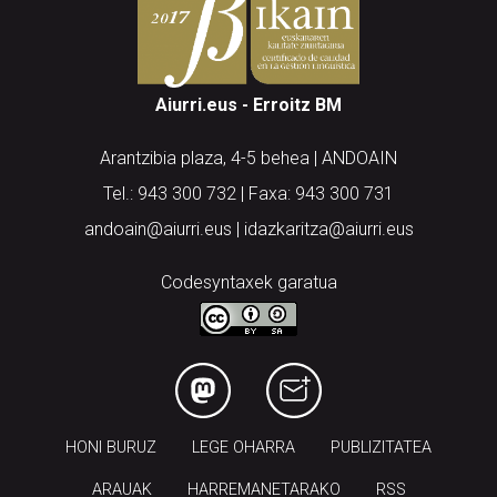
Aiurri.eus - Erroitz BM
Arantzibia plaza, 4-5 behea | ANDOAIN
Tel.: 943 300 732 | Faxa: 943 300 731
andoain@aiurri.eus | idazkaritza@aiurri.eus
Codesyntaxek garatua
HONI BURUZ
LEGE OHARRA
PUBLIZITATEA
ARAUAK
HARREMANETARAKO
RSS