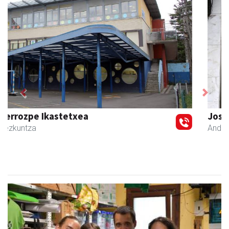
Previous
Next
Joseba altzariak
Andoain
- Altzariak