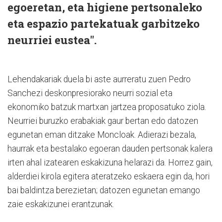
egoeretan, eta higiene pertsonaleko
eta espazio partekatuak garbitzeko
neurriei eustea".
Lehendakariak duela bi aste aurreratu zuen Pedro
Sanchezi deskonpresiorako neurri sozial eta
ekonomiko batzuk martxan jartzea proposatuko ziola.
Neurriei buruzko erabakiak gaur bertan edo datozen
egunetan eman ditzake Moncloak. Adierazi bezala,
haurrak eta bestalako egoeran dauden pertsonak kalera
irten ahal izatearen eskakizuna helarazi da. Horrez gain,
alderdiei kirola egitera ateratzeko eskaera egin da, hori
bai baldintza berezietan; datozen egunetan emango
zaie eskakizunei erantzunak.