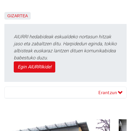
GIZARTEA
AIURRI hedabideak eskualdeko nortasun hitzak
jaso eta zabaltzen ditu. Harpidedun eginda, tokiko
albisteak euskaraz lantzen dituen komunikabidea
babestuko duzu.
Egin AIURRIkide!
Erantzun