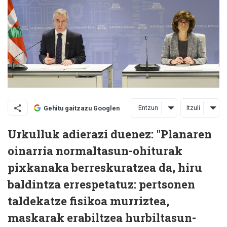
Entzun
Itzuli
Gehitu gaitzazu Googlen
Urkulluk adierazi duenez: "Planaren
oinarria normaltasun-ohiturak
pixkanaka berreskuratzea da, hiru
baldintza errespetatuz: pertsonen
taldekatze fisikoa murriztea,
maskarak erabiltzea hurbiltasun-