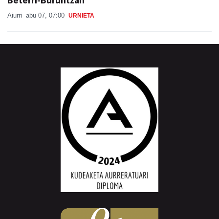
Aiurri
abu 07, 07:00
URNIETA