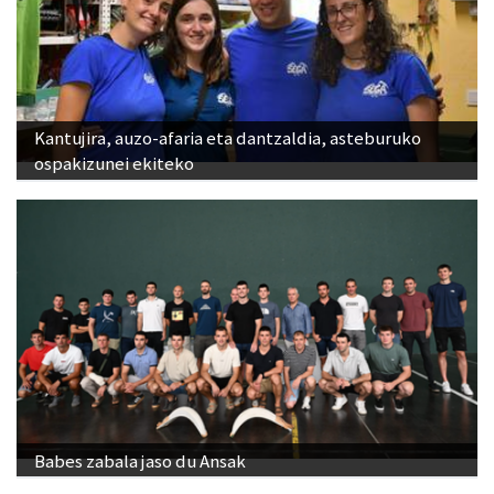
Kantujira, auzo-afaria eta dantzaldia, asteburuko
ospakizunei ekiteko
Babes zabala jaso du Ansak