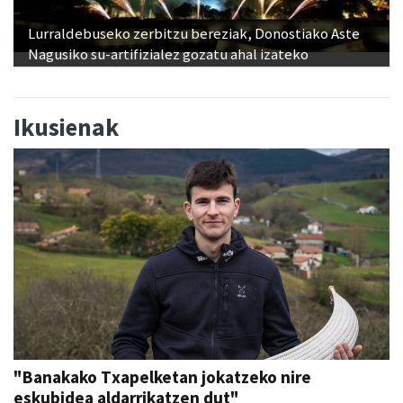
Lurraldebuseko zerbitzu bereziak, Donostiako Aste
Nagusiko su-artifizialez gozatu ahal izateko
Ikusienak
"Banakako Txapelketan jokatzeko nire
eskubidea aldarrikatzen dut"