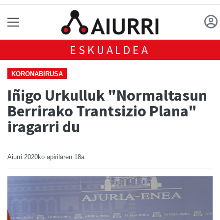
ESKUALDEA
KORONABIRUSA
Iñigo Urkulluk "Normaltasun
Berrirako Trantsizio Plana"
iragarri du
Aiurri
2020ko apirilaren 18a