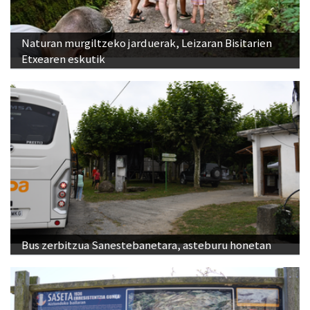
Naturan murgiltzeko jarduerak, Leizaran Bisitarien
Etxearen eskutik
Bus zerbitzua Sanestebanetara, asteburu honetan