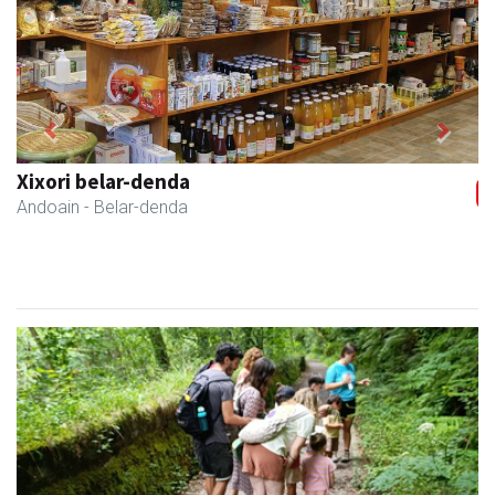
Previous
Next
Skinter ontziratzeak
Asteasu
- Ontziratzeak