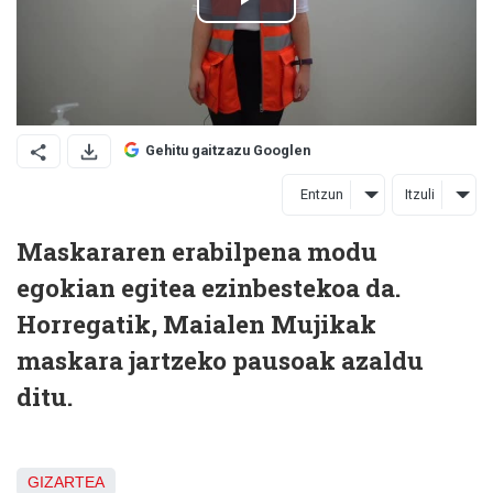
Gehitu gaitzazu Googlen
Entzun
Itzuli
Maskararen erabilpena modu
egokian egitea ezinbestekoa da.
Horregatik, Maialen Mujikak
maskara jartzeko pausoak azaldu
ditu.
GIZARTEA