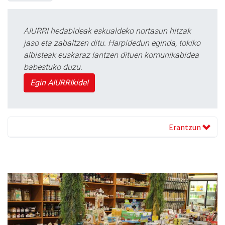
AIURRI hedabideak eskualdeko nortasun hitzak
jaso eta zabaltzen ditu. Harpidedun eginda, tokiko
albisteak euskaraz lantzen dituen komunikabidea
babestuko duzu.
Egin AIURRIkide!
Erantzun