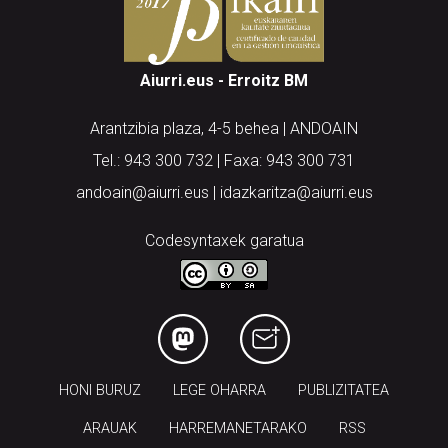
Aiurri.eus - Erroitz BM
Arantzibia plaza, 4-5 behea | ANDOAIN
Tel.: 943 300 732 | Faxa: 943 300 731
andoain@aiurri.eus | idazkaritza@aiurri.eus
Codesyntaxek garatua
HONI BURUZ
LEGE OHARRA
PUBLIZITATEA
ARAUAK
HARREMANETARAKO
RSS