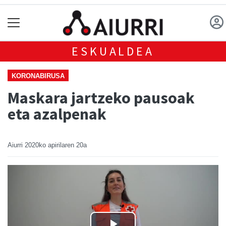
ESKUALDEA
KORONABIRUSA
Maskara jartzeko pausoak
eta azalpenak
Aiurri
2020ko apirilaren 20a