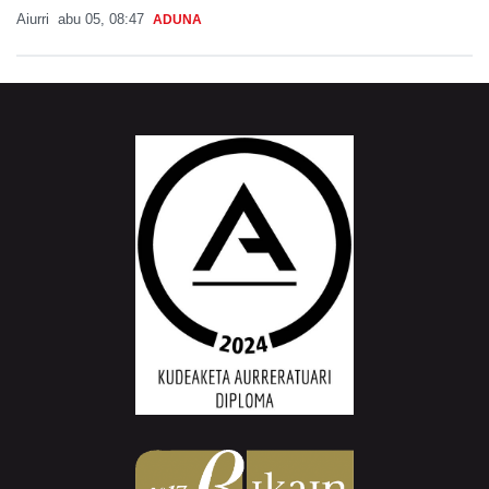
Aiurri
abu 05, 08:47
ADUNA