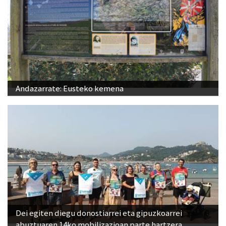
Andazarrate: Eusteko kemena
Dei egiten diegu donostiarrei eta gipuzkoarrei
abuztuaren 14ko mobilizazioan parte hartzera