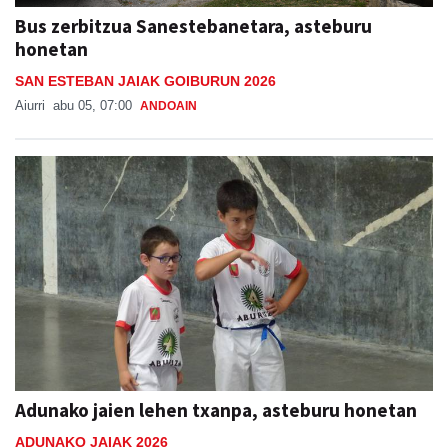
Bus zerbitzua Sanestebanetara, asteburu
honetan
SAN ESTEBAN JAIAK GOIBURUN 2026
Aiurri
abu 05, 07:00
ANDOAIN
Adunako jaien lehen txanpa, asteburu honetan
ADUNAKO JAIAK 2026