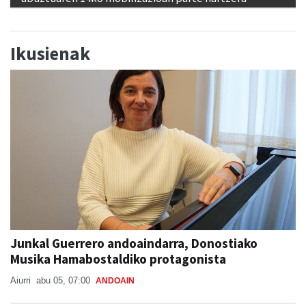
Ikusienak
Junkal Guerrero andoaindarra, Donostiako
Musika Hamabostaldiko protagonista
Aiurri
abu 05, 07:00
ANDOAIN