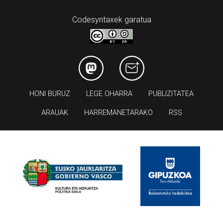
Codesyntaxek garatua
HONI BURUZ
LEGE OHARRA
PUBLIZITATEA
ARAUAK
HARREMANETARAKO
RSS