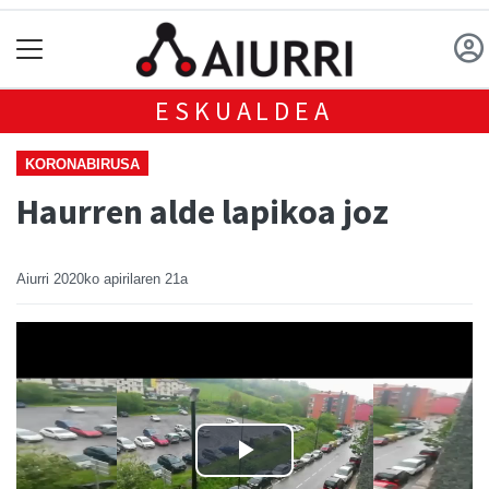
ESKUALDEA
KORONABIRUSA
Haurren alde lapikoa joz
Aiurri
2020ko apirilaren 21a