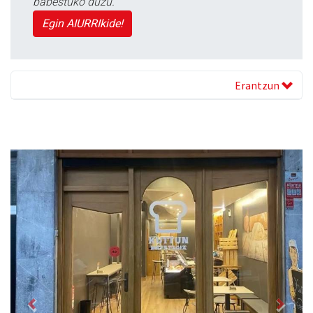
babestuko duzu.
Egin AIURRIkide!
Erantzun
Previous
Next