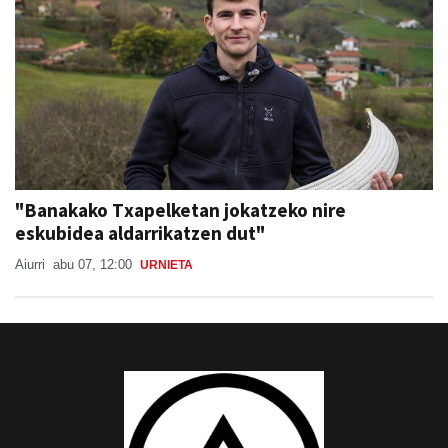
"Banakako Txapelketan jokatzeko nire
eskubidea aldarrikatzen dut"
Aiurri
abu 07, 12:00
URNIETA