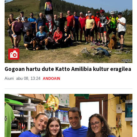
Gogoan hartu dute Katto Amilibia kultur eragilea
Aiurri
abu 08, 13:24
ANDOAIN