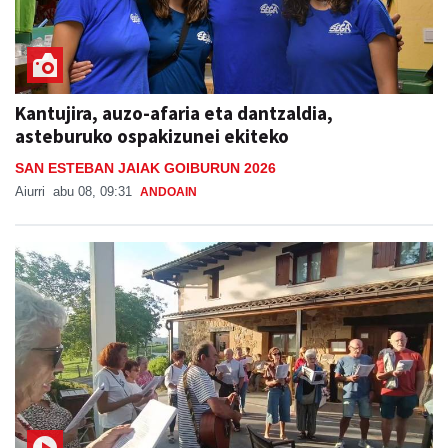
Kantujira, auzo-afaria eta dantzaldia,
asteburuko ospakizunei ekiteko
SAN ESTEBAN JAIAK GOIBURUN 2026
Aiurri
abu 08, 09:31
ANDOAIN