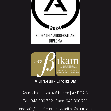
Aiurri.eus - Erroitz BM
Arantzibia plaza, 4-5 behea | ANDOAIN
Tel.: 943 300 732 | Faxa: 943 300 731
andoain@aiurri.eus | idazkaritza@aiurri.eus