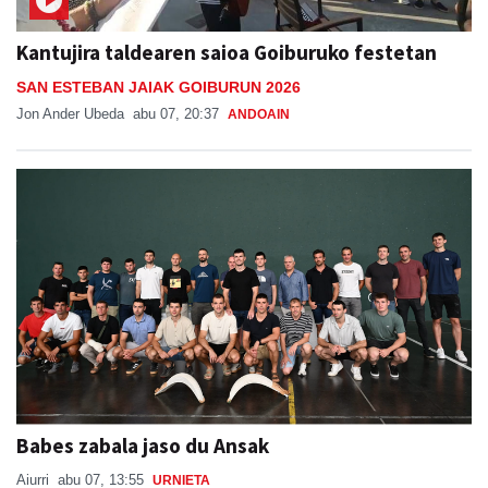
Kantujira taldearen saioa Goiburuko festetan
SAN ESTEBAN JAIAK GOIBURUN 2026
Jon Ander Ubeda
abu 07, 20:37
ANDOAIN
Babes zabala jaso du Ansak
Aiurri
abu 07, 13:55
URNIETA