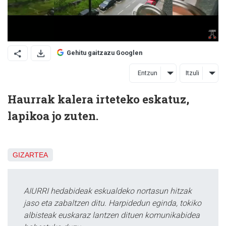
Gehitu gaitzazu Googlen
Entzun
Itzuli
Haurrak kalera irteteko eskatuz,
lapikoa jo zuten.
GIZARTEA
AIURRI hedabideak eskualdeko nortasun hitzak
jaso eta zabaltzen ditu. Harpidedun eginda, tokiko
albisteak euskaraz lantzen dituen komunikabidea