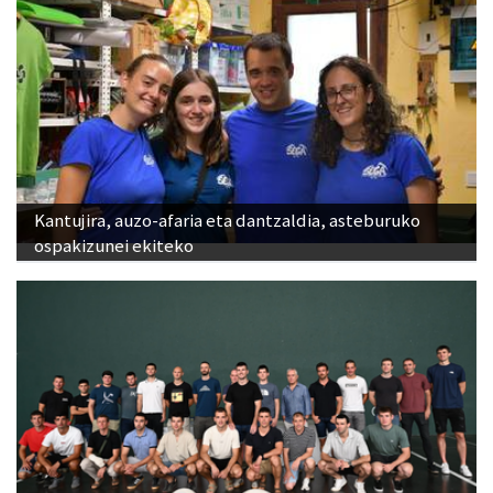
Kantujira, auzo-afaria eta dantzaldia, asteburuko
ospakizunei ekiteko