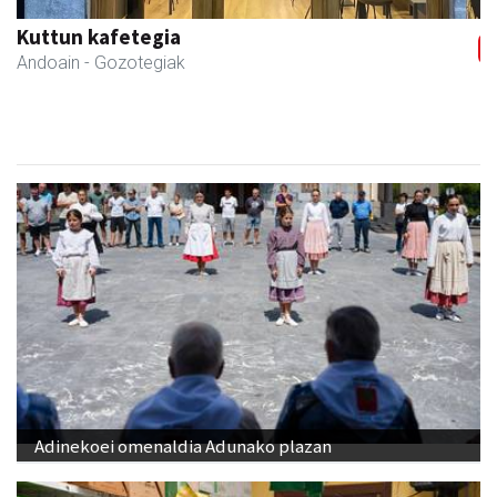
Ondarreta Ikastetxea
Andoain
- Hezkuntza
Adinekoei omenaldia Adunako plazan