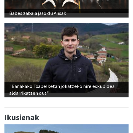
Babes zabala jaso du Ansak
"Banakako Txapelketan jokatzeko nire eskubidea
aldarrikatzen dut"
Ikusienak