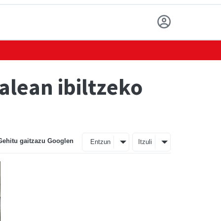
alean ibiltzeko
Gehitu gaitzazu Googlen
Entzun
Itzuli