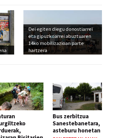
Dei egiten diegu donostiarrei
eta gipuzkoarrei abuztuaren
14ko mobilizazioan parte
ena
hartzera
aturan
Bus zerbitzua
rgiltzeko
Sanestebanetara,
rduerak,
asteburu honetan
izaran Bisitarien