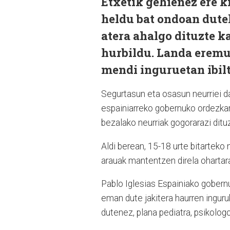
Etxetik gehienez ere k
heldu bat ondoan dutela
atera ahalgo dituzte k
hurbildu. Landa eremua
mendi inguruetan ibil
Segurtasun eta osasun neurriei d
espainiarreko gobernuko ordezkar
bezalako neurriak gogorarazi ditu
Aldi berean, 15-18 urte bitarteko n
arauak mantentzen direla ohartara
Pablo Iglesias Espainiako gobern
eman dute jakitera haurren inguru
dutenez, plana pediatra, psikolog