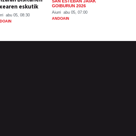
SAN ESTEBAN JAIAK
xearen eskutik
GOIBURUN 2026
Aiurri
abu 05, 07:00
rri
abu 05, 08:30
ANDOAIN
DOAIN