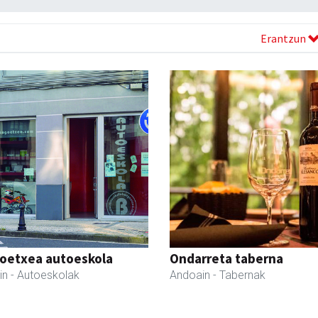
Erantzun
oetxea autoeskola
Ondarreta taberna
in
- Autoeskolak
Andoain
- Tabernak