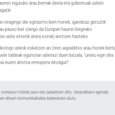
aurren inguruko arau berriak direla eta gobernuak azken
gatik.
rrei eragingo die egitasmo berri honek, igandeaz geroztik
 hau pauso bat izango da Europan haurrei begirako
ei aste etxetik atera ezinik) arintzen hasteko.
ikologo askok eskatzen ari ziren aspalditxo arau horiek bert
zaile taldeak egunotan adierazi duen bezala, “urratu egin dira
aia euren ahotsa errespeta dezagun”.
ortasun hitzak jaso eta zabaltzen ditu. Harpidedun eginda,
tzen dituen komunikabidea babestuko duzu.