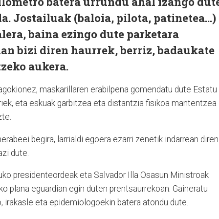
ilometro batera urrundu ahal izango dute
. Jostailuak (baloia, pilota, patinetea…)
alera, baina ezingo dute parketara
n bizi diren haurrek, berriz, badaukate
tzeko aukera.
agokionez, maskarillaren erabilpena gomendatu dute Estatu
iek, eta eskuak garbitzea eta distantzia fisikoa mantentzea
zte.
erabeei begira, larrialdi egoera ezarri zenetik indarrean diren
zi dute.
uko presidenteordeak eta Salvador Illa Osasun Ministroak
ko plana eguardian egin duten prentsaurrekoan. Gaineratu
o, irakasle eta epidemiologoekin batera atondu dute.