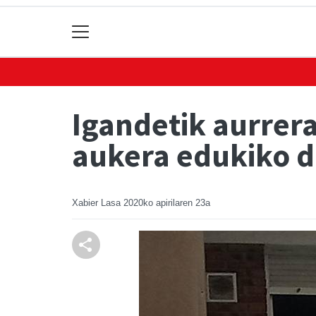
Igandetik aurrera
aukera edukiko d
Xabier Lasa
2020ko apirilaren 23a