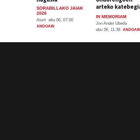
arteko katebegi
SORABILLAKO JAIAK
2026
IN MEMORIAM
Aiurri
abu 06, 07:00
Jon Ander Ubeda
ANDOAIN
abu 06, 11:38
ANDOAI