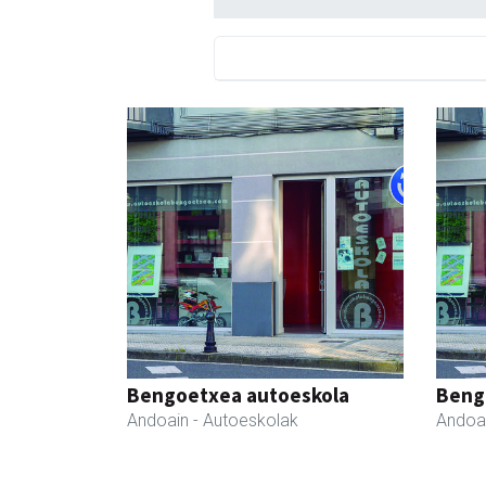
Bengoetxea autoeskola
Beng
Andoain
- Autoeskolak
Andoa