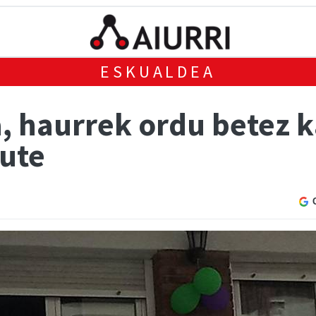
ESKUALDEA
, haurrek ordu betez k
ute