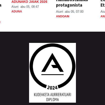
ADUNAKO JAIAK 2026
a
protagonista
Et
Aiurri
abu 05, 08:47
ADUNA
Aiurri
abu 05, 07:00
Aiu
ANDOAIN
AN
N