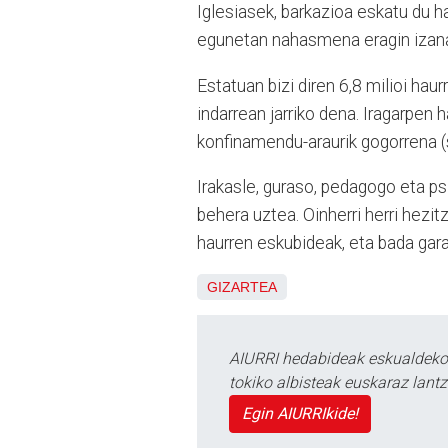
Iglesiasek, barkazioa eskatu du h
egunetan nahasmena eragin izana
Estatuan bizi diren 6,8 milioi hau
indarrean jarriko dena. Iragarpen
konfinamendu-araurik gogorrena (s
Irakasle, guraso, pedagogo eta ps
behera uztea. Oinherri herri hezit
haurren eskubideak, eta bada gar
GIZARTEA
AIURRI hedabideak eskualdeko n
tokiko albisteak euskaraz lan
Egin AIURRIkide!