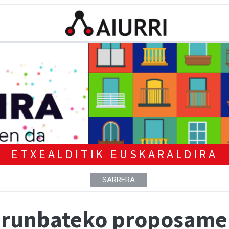
ETXEALDITIK EUSKARALDIRA
SARRERA
arunbateko proposamen