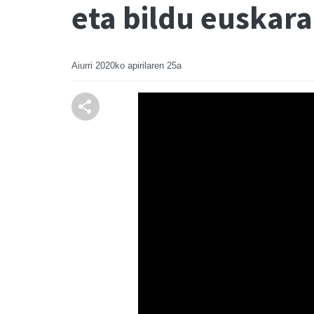
eta bildu euskara
Aiurri
2020ko apirilaren 25a