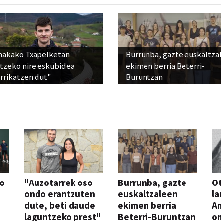
nakako Txapelketan
Burrunba, gazte euskaltza
atzeko nire eskubidea
ekimen berria Beterri-
rrikatzen dut"
Buruntzan
so
"Auzotarrek oso
Burrunba, gazte
Ot
ondo erantzuten
euskaltzaleen
la
dute, beti daude
ekimen berria
A
laguntzeko prest"
Beterri-Buruntzan
o