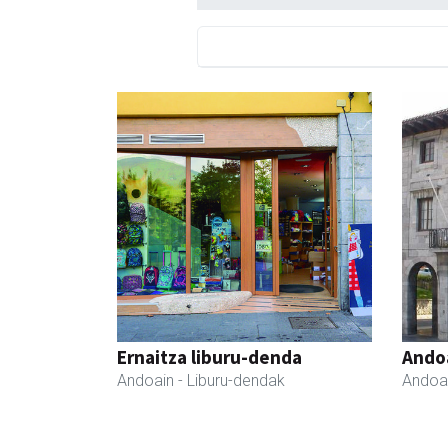
Ernaitza liburu-denda
Ando
Andoain
- Liburu-dendak
Andoa