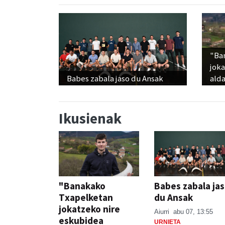
"Ba
jok
Babes zabala jaso du Ansak
alda
Ikusienak
"Banakako
Babes zabala ja
Txapelketan
du Ansak
jokatzeko nire
Aiurri
abu 07, 13:55
eskubidea
URNIETA