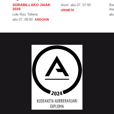
SORABILLAKO JAIAK
Aiurri
abu 07, 07:00
Be
2026
Ala
URNIETA
Lide Ruiz Telleria
abu
abu 07, 08:00
ANDOAIN