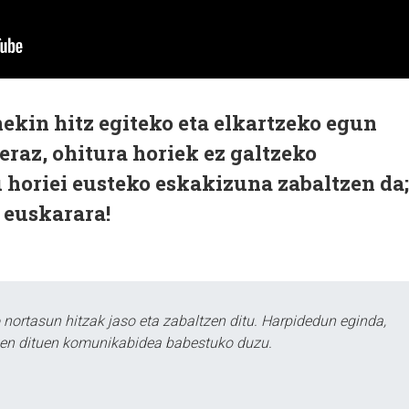
ekin hitz egiteko eta elkartzeko egun
eraz, ohitura horiek ez galtzeko
 horiei eusteko eskakizuna zabaltzen da;
u euskarara!
ortasun hitzak jaso eta zabaltzen ditu. Harpidedun eginda,
tzen dituen komunikabidea babestuko duzu.