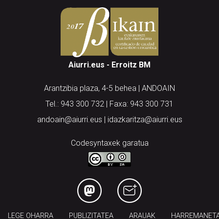
Aiurri.eus - Erroitz BM
Arantzibia plaza, 4-5 behea | ANDOAIN
Tel.: 943 300 732 | Faxa: 943 300 731
andoain@aiurri.eus | idazkaritza@aiurri.eus
Codesyntaxek garatua
LEGE OHARRA
PUBLIZITATEA
ARAUAK
HARREMANET