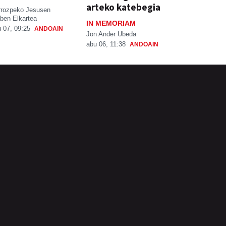
arteko katebegia
rrozpeko Jesusen
ben Elkartea
IN MEMORIAM
 07, 09:25
ANDOAIN
Jon Ander Ubeda
abu 06, 11:38
ANDOAIN