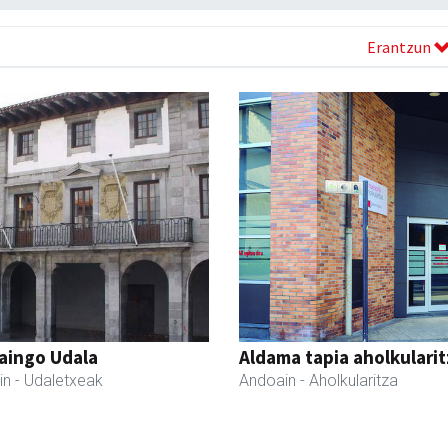
Erantzun
aingo Udala
Aldama tapia aholkularit
in
- Udaletxeak
Andoain
- Aholkularitza