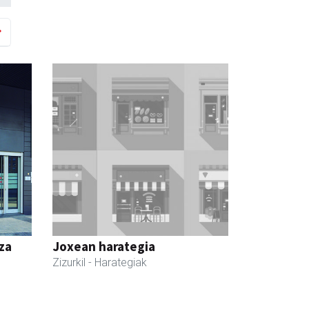
za
Joxean harategia
Zizurkil
- Harategiak