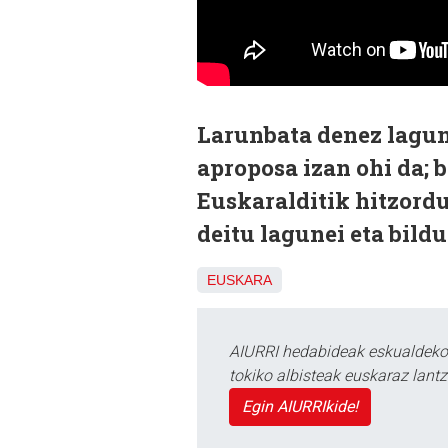
Larunbata denez lagun
aproposa izan ohi da; b
Euskaralditik hitzordu
deitu lagunei eta bild
EUSKARA
AIURRI hedabideak eskualdeko n
tokiko albisteak euskaraz lan
Egin AIURRIkide!