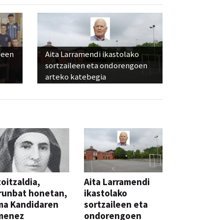
leen
Aita Larramendi ikastolako
sortzaileen eta ondorengoen
arteko katebegia
oitzaldia,
Aita Larramendi
runbat honetan,
ikastolako
ma Kandidaren
sortzaileen eta
menez
ondorengoen