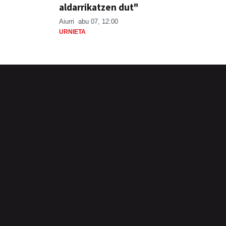
aldarrikatzen dut"
Aiurri
abu 07, 12:00
URNIETA