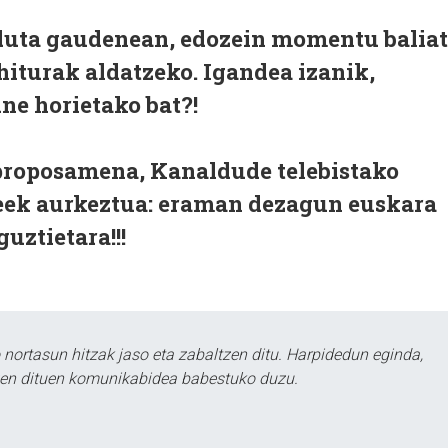
lduta gaudenean, edozein momentu balia
iturak aldatzeko. Igandea izanik,
une horietako bat?!
roposamena, Kanaldude telebistako
eek aurkeztua: eraman dezagun euskara
uztietara!!!
ortasun hitzak jaso eta zabaltzen ditu. Harpidedun eginda,
tzen dituen komunikabidea babestuko duzu.