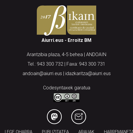
Aiurri.eus - Erroitz BM
Arantzibia plaza, 4-5 behea | ANDOAIN
Tel.: 943 300 732 | Faxa: 943 300 731
andoain@aiurri.eus | idazkaritza@aiurri.eus
Codesyntaxek garatua
LEGE OHARRA
PUBLIZITATEA
ARAUAK
HARREMANET