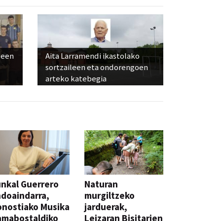
leen
Aita Larramendi ikastolako
sortzaileen eta ondorengoen
arteko katebegia
nkal Guerrero
Naturan
doaindarra,
murgiltzeko
nostiako Musika
jarduerak,
amabostaldiko
Leizaran Bisitarien