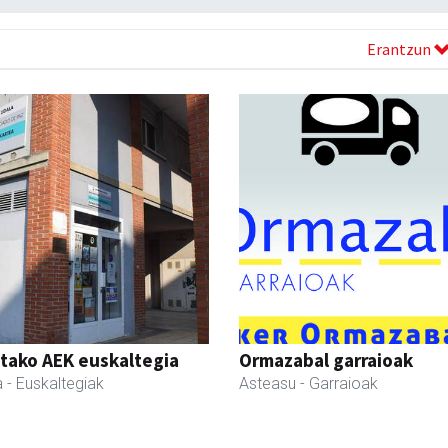
Erantzun
tako AEK euskaltegia
Ormazabal garraioak
a
- Euskaltegiak
Asteasu
- Garraioak