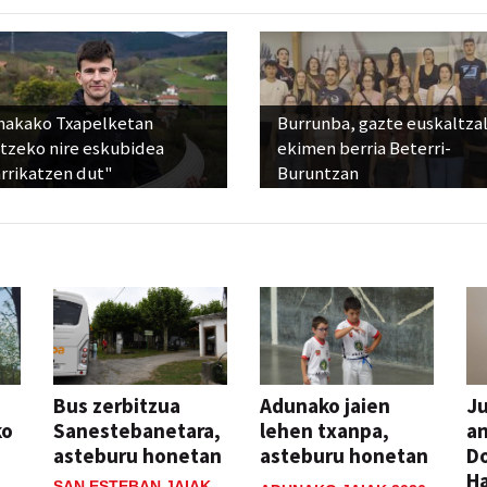
nakako Txapelketan
Burrunba, gazte euskaltza
atzeko nire eskubidea
ekimen berria Beterri-
rrikatzen dut"
Buruntzan
Bus zerbitzua
Adunako jaien
Ju
ko
Sanestebanetara,
lehen txanpa,
an
asteburu honetan
asteburu honetan
Do
H
SAN ESTEBAN JAIAK