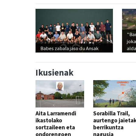
"Ba
jok
Babes zabala jaso du Ansak
alda
Ikusienak
Aita Larramendi
Sorabilla Trail,
ikastolako
aurtengo jaieta
sortzaileen eta
berrikuntza
ondorengoen
nagusia