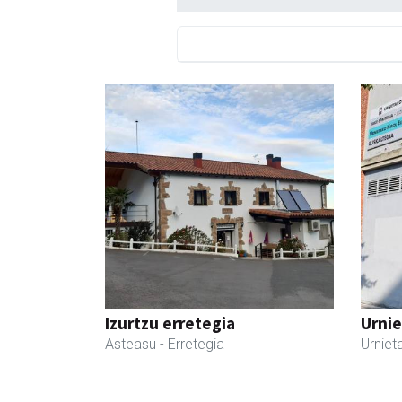
Izurtzu erretegia
Urnie
Asteasu
- Erretegia
Urniet