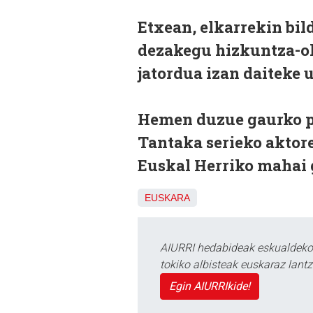
Etxean, elkarrekin bi
dezakegu hizkuntza-oh
jatordua izan daiteke 
Hemen duzue gaurko p
Tantaka serieko aktor
Euskal Herriko mahai g
EUSKARA
AIURRI hedabideak eskualdeko n
tokiko albisteak euskaraz lan
Egin AIURRIkide!