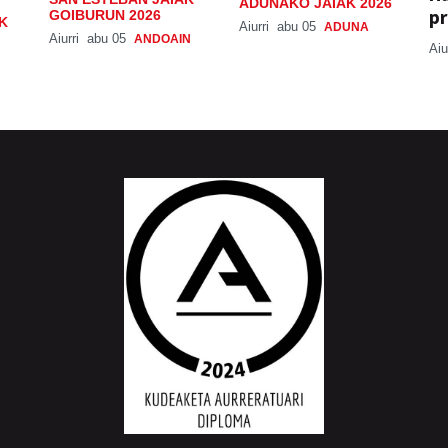
ADUNAKO JAIAK 2026
pr
GOIBURUN 2026
K
Aiurri
abu 05
ADUNA
Aiurri
abu 05
ANDOAIN
Aiu