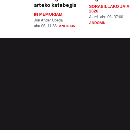
arteko katebegia
SORABILLAKO JAIA
2026
IN MEMORIAM
Aiurri
abu 06, 07:00
Jon Ander Ubeda
ANDOAIN
abu 06, 11:38
ANDOAIN