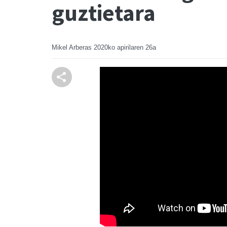
guztietara
Mikel Arberas
2020ko apirilaren 26a