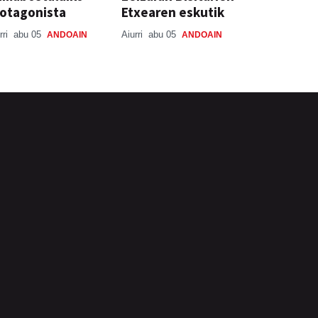
otagonista
Etxearen eskutik
rri
abu 05
Aiurri
abu 05
ANDOAIN
ANDOAIN