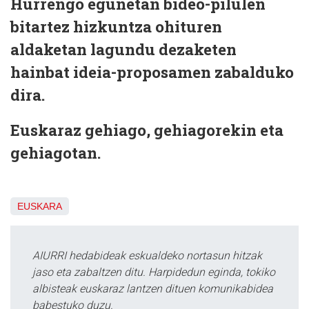
Hurrengo egunetan bideo-pilulen
bitartez hizkuntza ohituren
aldaketan lagundu dezaketen
hainbat ideia-proposamen zabalduko
dira.
Euskaraz gehiago, gehiagorekin eta
gehiagotan.
EUSKARA
AIURRI hedabideak eskualdeko nortasun hitzak
jaso eta zabaltzen ditu. Harpidedun eginda, tokiko
albisteak euskaraz lantzen dituen komunikabidea
babestuko duzu.