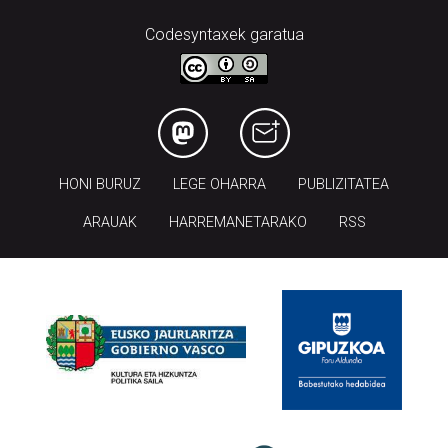
Codesyntaxek garatua
HONI BURUZ
LEGE OHARRA
PUBLIZITATEA
ARAUAK
HARREMANETARAKO
RSS