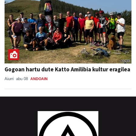
Gogoan hartu dute Katto Amilibia kultur eragilea
Aiurri
abu 08
ANDOAIN