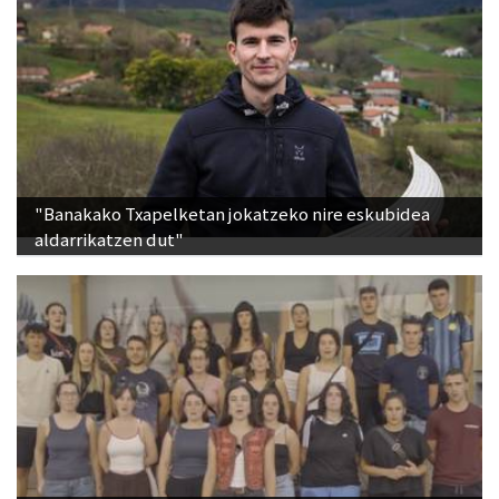
"Banakako Txapelketan jokatzeko nire eskubidea
aldarrikatzen dut"