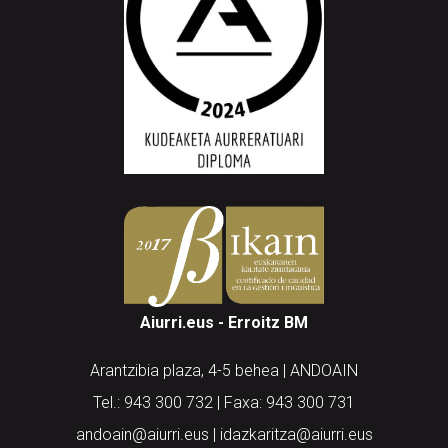
Aiurri.eus - Erroitz BM
Arantzibia plaza, 4-5 behea | ANDOAIN
Tel.: 943 300 732 | Faxa: 943 300 731
andoain@aiurri.eus | idazkaritza@aiurri.eus