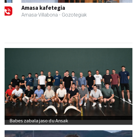
Amasa kafetegia
Amasa-Villabona
- Gozotegiak
Babes zabala jaso du Ansak