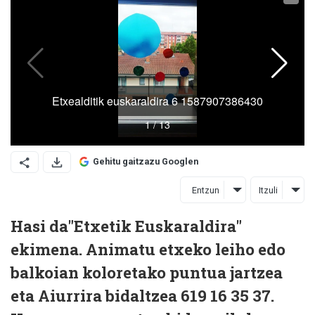
Gehitu gaitzazu Googlen
Entzun
Itzuli
Hasi da"Etxetik Euskaraldira"
ekimena. Animatu etxeko leiho edo
balkoian koloretako puntua jartzea
eta Aiurrira bidaltzea
619 16 35 37
.