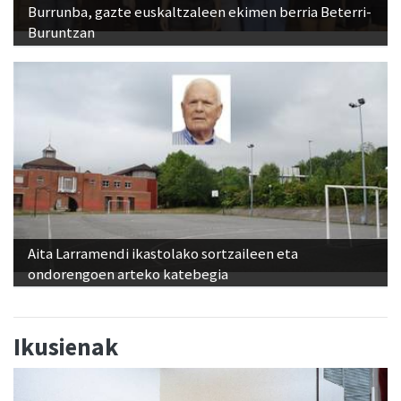
Burrunba, gazte euskaltzaleen ekimen berria Beterri-
Buruntzan
Aita Larramendi ikastolako sortzaileen eta
ondorengoen arteko katebegia
Ikusienak