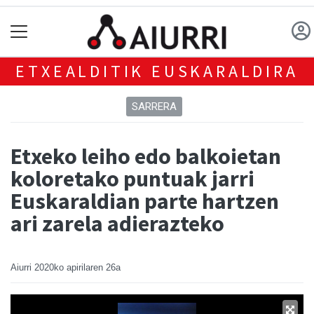
ETXEALDITIK EUSKARALDIRA
SARRERA
Etxeko leiho edo balkoietan
koloretako puntuak jarri
Euskaraldian parte hartzen
ari zarela adierazteko
Aiurri
2020ko apirilaren 26a