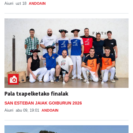
Aiurri
uzt 18
ANDOAIN
Pala txapelketako finalak
SAN ESTEBAN JAIAK GOIBURUN 2026
Aiurri
abu 09, 19:01
ANDOAIN