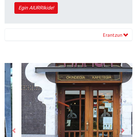
Egin AIURRIkide!
Erantzun
Previous
Next