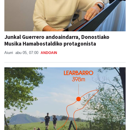
Junkal Guerrero andoaindarra, Donostiako
Musika Hamabostaldiko protagonista
Aiurri
abu 05, 07:00
ANDOAIN
Sorabilla Trail, aurtengo jaietako berrikuntza