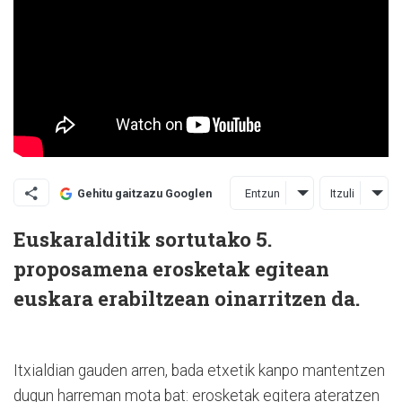
Entzun
Itzuli
Gehitu gaitzazu Googlen
Euskaralditik sortutako 5.
proposamena erosketak egitean
euskara erabiltzean oinarritzen da.
Itxialdian gauden arren, bada etxetik kanpo mantentzen
dugun harreman mota bat: erosketak egitera ateratzen