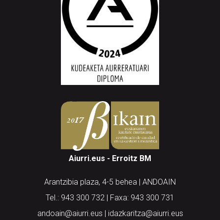
Aiurri.eus - Erroitz BM
Arantzibia plaza, 4-5 behea | ANDOAIN
Tel.: 943 300 732 | Faxa: 943 300 731
andoain@aiurri.eus | idazkaritza@aiurri.eus
Codesyntaxek garatua