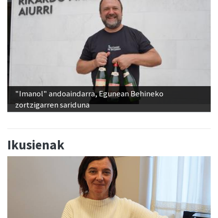
"Imanol" andoaindarra, Egunean Behineko
zortzigarren sariduna
Ikusienak