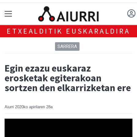
ETXEALDITIK EUSKARALDIRA
SARRERA
Egin ezazu euskaraz
erosketak egiterakoan
sortzen den elkarrizketan ere
Aiurri
2020ko apirilaren 28a