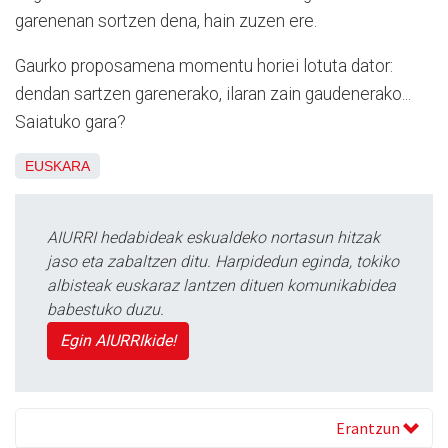
garenenan sortzen dena, hain zuzen ere.
Gaurko proposamena momentu horiei lotuta dator:
dendan sartzen garenerako, ilaran zain gaudenerako...
Saiatuko gara?
EUSKARA
AIURRI hedabideak eskualdeko nortasun hitzak
jaso eta zabaltzen ditu. Harpidedun eginda, tokiko
albisteak euskaraz lantzen dituen komunikabidea
babestuko duzu.
Egin AIURRIkide!
Erantzun