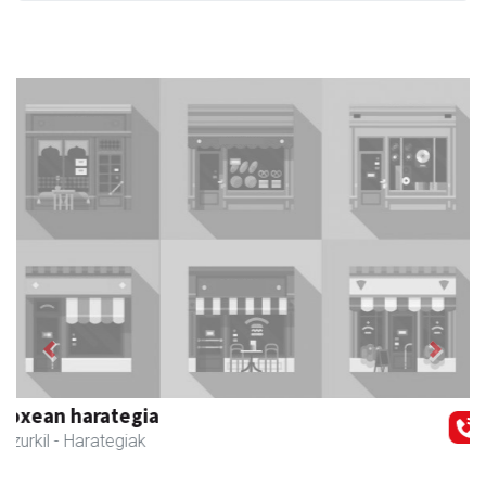
Previous
Next
Egape Ikastola
Urnieta
- Hezkuntza