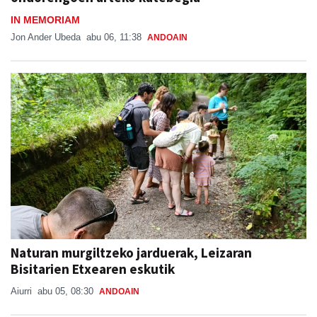
Jon Ander Ubeda
abu 06, 11:38
ANDOAIN
Naturan murgiltzeko jarduerak, Leizaran
Bisitarien Etxearen eskutik
Aiurri
abu 05, 08:30
ANDOAIN