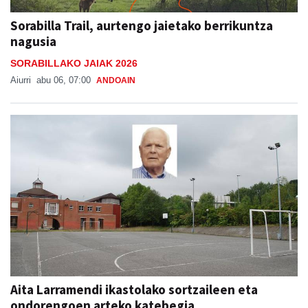
nagusia
SORABILLAKO JAIAK 2026
Aiurri
abu 06, 07:00
ANDOAIN
Aita Larramendi ikastolako sortzaileen eta
ondorengoen arteko katebegia
IN MEMORIAM