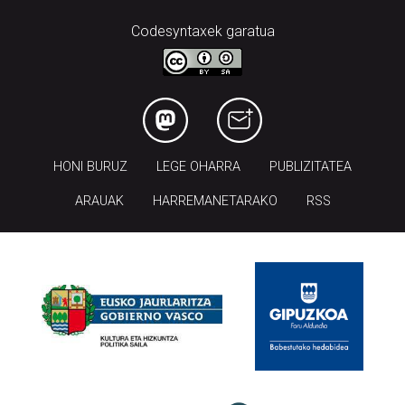
HONI BURUZ
LEGE OHARRA
PUBLIZITATEA
ARAUAK
HARREMANETARAKO
RSS