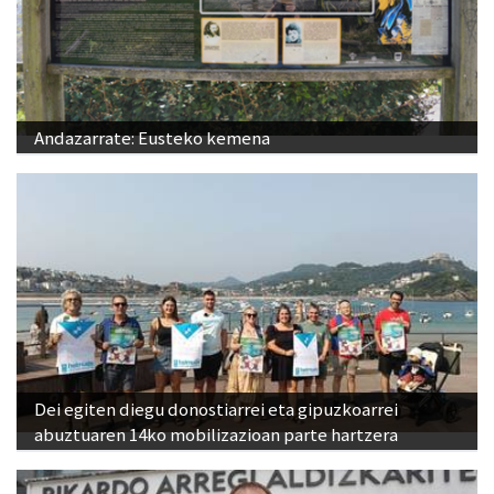
Andazarrate: Eusteko kemena
Dei egiten diegu donostiarrei eta gipuzkoarrei
abuztuaren 14ko mobilizazioan parte hartzera