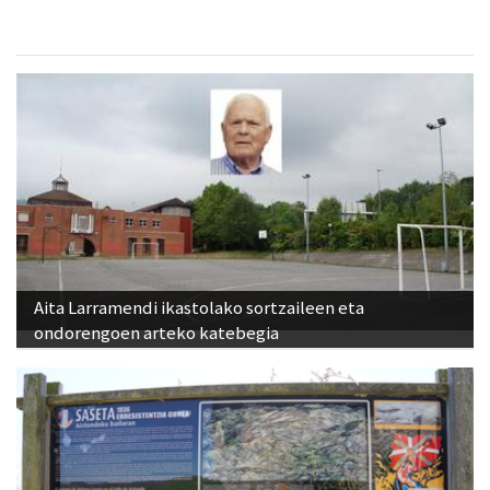
Aita Larramendi ikastolako sortzaileen eta
ondorengoen arteko katebegia