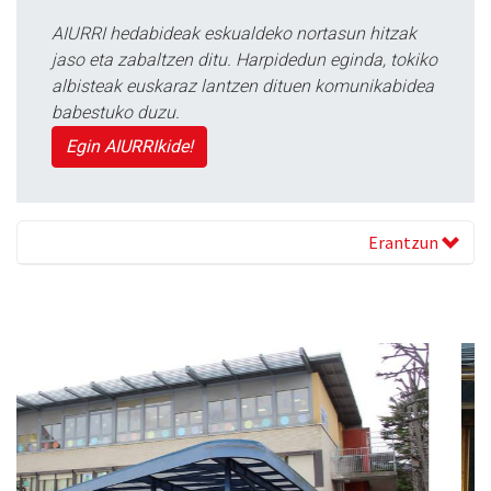
AIURRI hedabideak eskualdeko nortasun hitzak
jaso eta zabaltzen ditu. Harpidedun eginda, tokiko
albisteak euskaraz lantzen dituen komunikabidea
babestuko duzu.
Egin AIURRIkide!
Erantzun