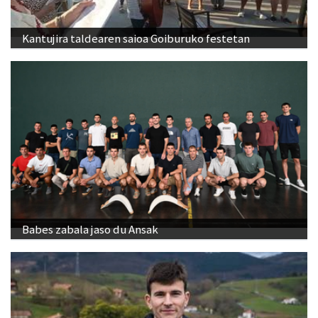
Kantujira taldearen saioa Goiburuko festetan
Babes zabala jaso du Ansak