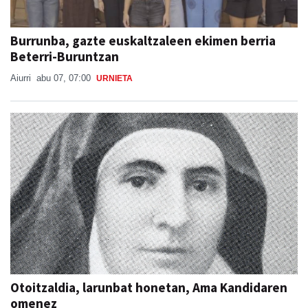
Burrunba, gazte euskaltzaleen ekimen berria
Beterri-Buruntzan
Aiurri
abu 07, 07:00
URNIETA
Otoitzaldia, larunbat honetan, Ama Kandidaren
omenez