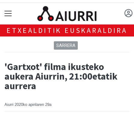
ETXEALDITIK EUSKARALDIRA
SARRERA
'Gartxot' filma ikusteko
aukera Aiurrin, 21:00etatik
aurrera
Aiurri
2020ko apirilaren 29a