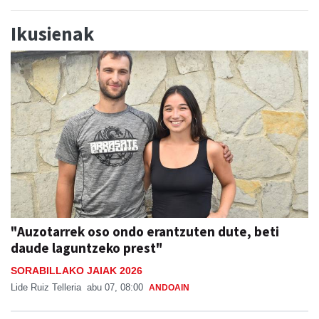
Ikusienak
"Auzotarrek oso ondo erantzuten dute, beti
daude laguntzeko prest"
SORABILLAKO JAIAK 2026
Lide Ruiz Telleria
abu 07, 08:00
ANDOAIN