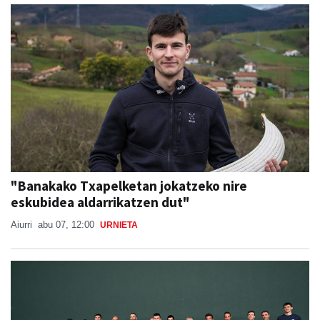
"Banakako Txapelketan jokatzeko nire
eskubidea aldarrikatzen dut"
Aiurri
abu 07, 12:00
URNIETA