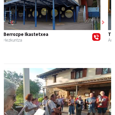
Previous
Next
Txindoki taberna
Andoain
-