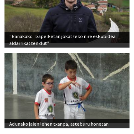
"Banakako Txapelketan jokatzeko nire eskubidea
aldarrikatzen dut"
Adunako jaien lehen txanpa, asteburu honetan