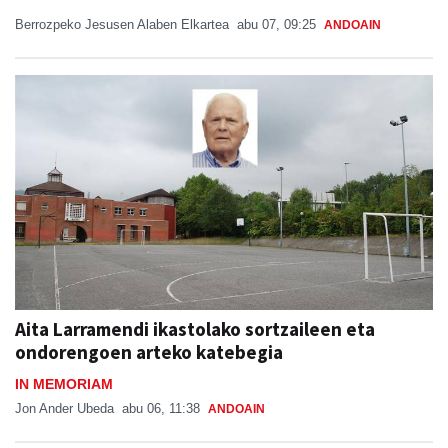
Berrozpeko Jesusen Alaben Elkartea
abu 07, 09:25
ANDOAIN
Aita Larramendi ikastolako sortzaileen eta
ondorengoen arteko katebegia
IN MEMORIAM
Jon Ander Ubeda
abu 06, 11:38
ANDOAIN