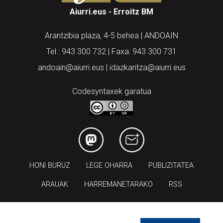
Aiurri.eus - Erroitz BM
Arantzibia plaza, 4-5 behea | ANDOAIN
Tel.: 943 300 732 | Faxa: 943 300 731
andoain@aiurri.eus | idazkaritza@aiurri.eus
Codesyntaxek garatua
HONI BURUZ
LEGE OHARRA
PUBLIZITATEA
ARAUAK
HARREMANETARAKO
RSS