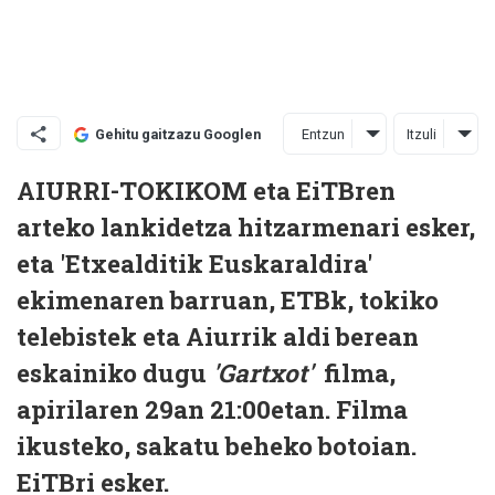
Entzun
Itzuli
Gehitu gaitzazu Googlen
AIURRI-TOKIKOM eta EiTBren
arteko lankidetza hitzarmenari esker,
eta 'Etxealditik Euskaraldira'
ekimenaren barruan, ETBk, tokiko
telebistek eta Aiurrik aldi berean
eskainiko dugu
'Gartxot'
filma,
apirilaren 29an 21:00etan. Filma
ikusteko, sakatu beheko botoian.
EiTBri esker.