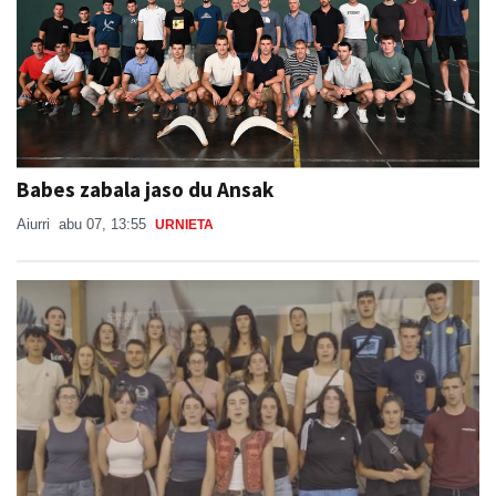
Babes zabala jaso du Ansak
Aiurri
abu 07, 13:55
URNIETA