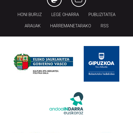
HONI BURUZ
LEGE OHARRA
PUBLIZITATEA
ARAUAK
HARREMANETARAKO
RSS