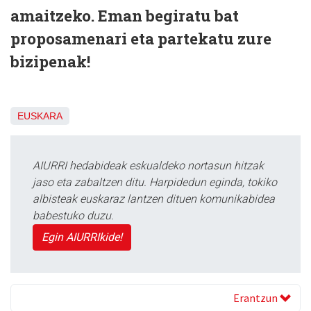
amaitzeko. Eman begiratu bat
proposamenari eta partekatu zure
bizipenak!
EUSKARA
AIURRI hedabideak eskualdeko nortasun hitzak
jaso eta zabaltzen ditu. Harpidedun eginda, tokiko
albisteak euskaraz lantzen dituen komunikabidea
babestuko duzu.
Egin AIURRIkide!
Erantzun