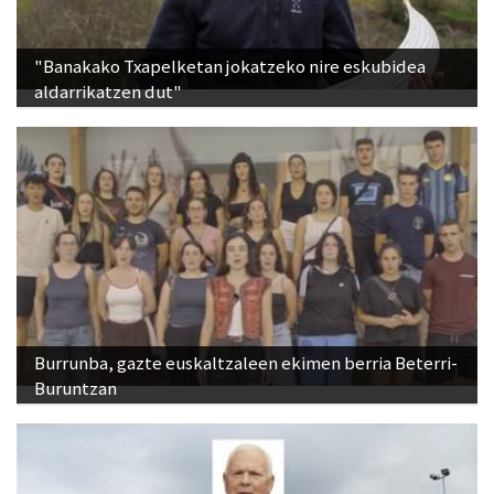
"Banakako Txapelketan jokatzeko nire eskubidea
aldarrikatzen dut"
Burrunba, gazte euskaltzaleen ekimen berria Beterri-
Buruntzan