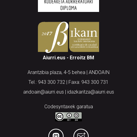
Aiurri.eus - Erroitz BM
Arantzibia plaza, 4-5 behea | ANDOAIN
Tel.: 943 300 732 | Faxa: 943 300 731
andoain@aiurri.eus | idazkaritza@aiurri.eus
Codesyntaxek garatua