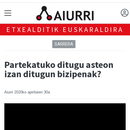
ETXEALDITIK EUSKARALDIRA
SARRERA
Partekatuko ditugu asteon
izan ditugun bizipenak?
Aiurri
2020ko apirilaren 30a