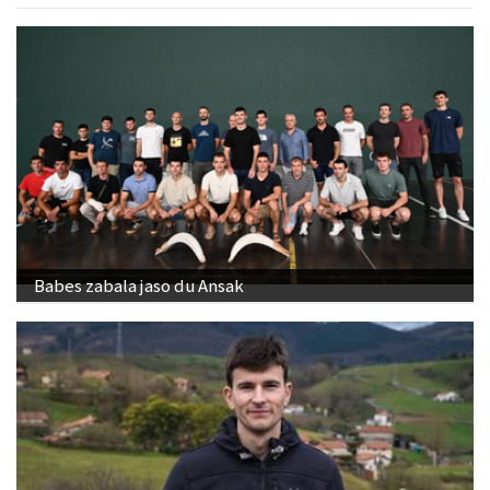
Babes zabala jaso du Ansak