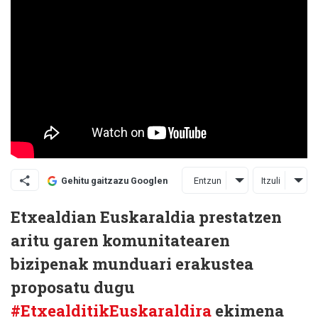
Entzun
Itzuli
Gehitu gaitzazu Googlen
Etxealdian Euskaraldia prestatzen
aritu garen komunitatearen
bizipenak munduari erakustea
proposatu dugu
#EtxealditikEuskaraldira
ekimena