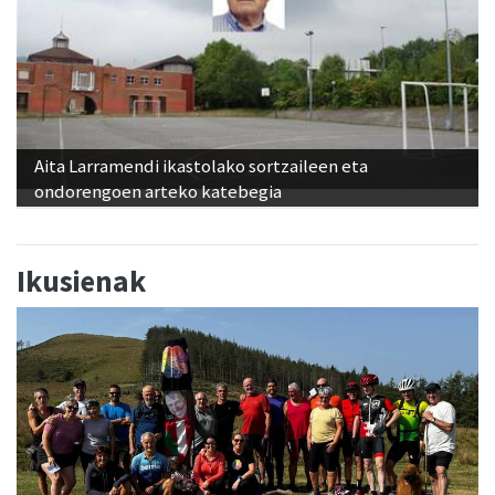
Aita Larramendi ikastolako sortzaileen eta
ondorengoen arteko katebegia
Ikusienak