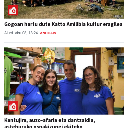
Gogoan hartu dute Katto Amilibia kultur eragilea
Aiurri
abu 08, 13:24
ANDOAIN
Kantujira, auzo-afaria eta dantzaldia,
asteburuko ospakizunei ekiteko