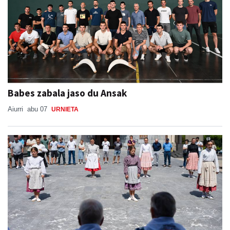
Babes zabala jaso du Ansak
Aiurri
abu 07
URNIETA