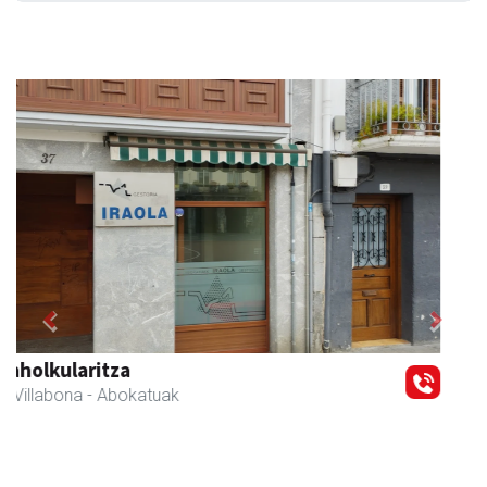
Previous
Next
Xixori belar-denda
Andoain
- Belar-denda