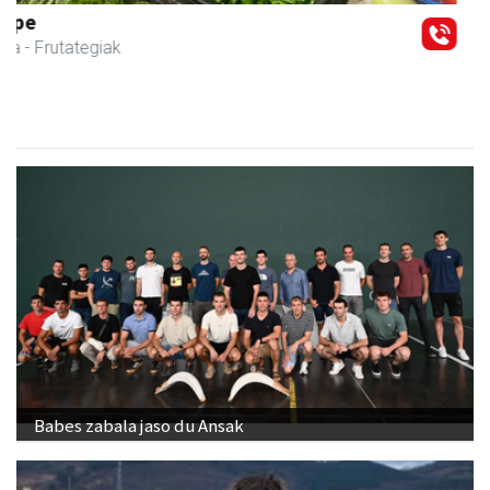
Urpa autobusak
Andoain
- Autobusak
Babes zabala jaso du Ansak