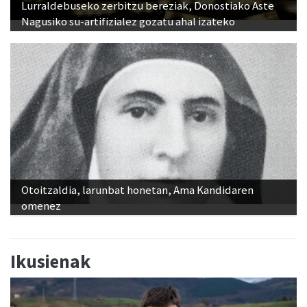
Lurraldebuseko zerbitzu bereziak, Donostiako Aste
Nagusiko su-artifizialez gozatu ahal izateko
Otoitzaldia, larunbat honetan, Ama Kandidaren
omenez
Ikusienak