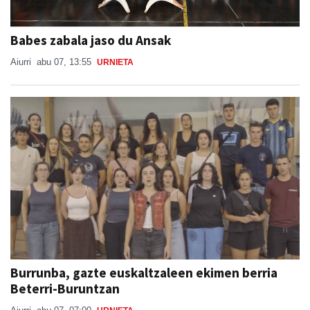
Babes zabala jaso du Ansak
Aiurri
abu 07, 13:55
URNIETA
Burrunba, gazte euskaltzaleen ekimen berria
Beterri-Buruntzan