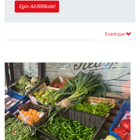
Egin AIURRIkide!
Erantzun
Previous
Next