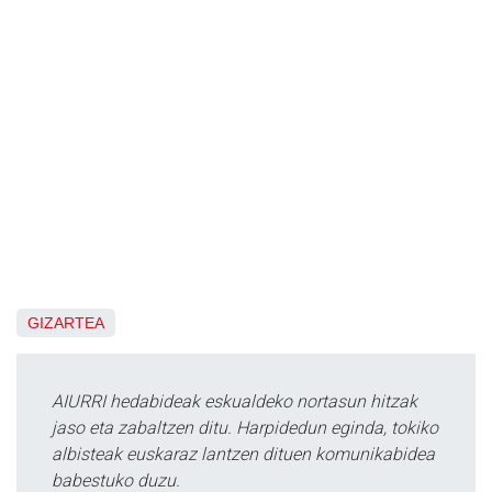
GIZARTEA
AIURRI hedabideak eskualdeko nortasun hitzak
jaso eta zabaltzen ditu. Harpidedun eginda, tokiko
albisteak euskaraz lantzen dituen komunikabidea
babestuko duzu.