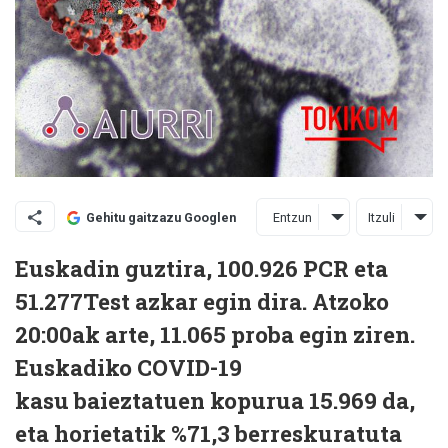
Entzun
Itzuli
Gehitu gaitzazu Googlen
Euskadin guztira, 100.926 PCR eta
51.277Test azkar egin dira. Atzoko
20:00ak arte, 11.065 proba egin ziren.
Euskadiko COVID-19
kasu
baieztatuen kopurua
15.969 da,
eta horietatik %71,3
berreskuratuta