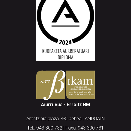
Aiurri.eus - Erroitz BM
Arantzibia plaza, 4-5 behea | ANDOAIN
Tel.: 943 300 732 | Faxa: 943 300 731