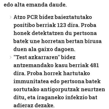
edo alta emanda
daude.
Atzo
PCR bidez
baieztatutako
positibo berriak 123 dira. Proba
honek detektatzen du pertsona
batek une horretan bertan birusa
duen ala gaixo dagoen.
"Test azkarraren" bidez
antzemandako kasu berriak 481
dira. Proba horrek hartutako
immunitatea edo pertsona batek
sortutako antigorputzak neurtzen
ditu, eta iraganeko infekzio bat
adieraz dezake.