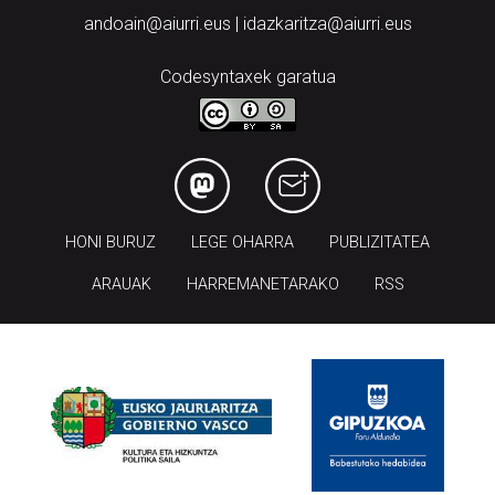
andoain@aiurri.eus | idazkaritza@aiurri.eus
Codesyntaxek garatua
HONI BURUZ
LEGE OHARRA
PUBLIZITATEA
ARAUAK
HARREMANETARAKO
RSS