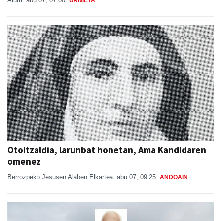
Aiurri
abu 07, 07:00
URNIETA
Otoitzaldia, larunbat honetan, Ama Kandidaren
omenez
Berrozpeko Jesusen Alaben Elkartea
abu 07, 09:25
ANDOAIN