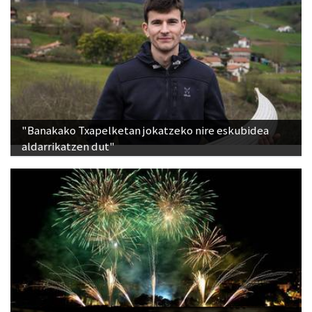
"Banakako Txapelketan jokatzeko nire eskubidea
aldarrikatzen dut"