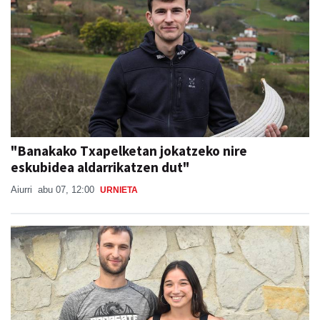
"Banakako Txapelketan jokatzeko nire
eskubidea aldarrikatzen dut"
Aiurri
abu 07, 12:00
URNIETA