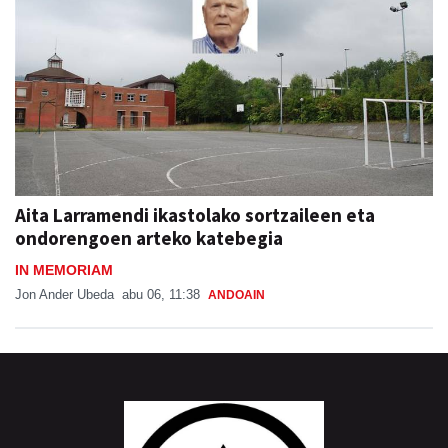
Aita Larramendi ikastolako sortzaileen eta
ondorengoen arteko katebegia
IN MEMORIAM
Jon Ander Ubeda
abu 06, 11:38
ANDOAIN