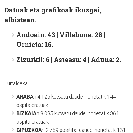
Datuak eta grafikoak ikusgai,
albistean.
Andoain: 43 | Villabona: 28 |
Urnieta: 16.
Zizurkil: 6 | Asteasu: 4 | Aduna: 2.
Lurraldeka:
ARABA
n 4.125 kutsatu daude; horietatik 144
ospitaleratuak.
BIZKAIA
n 8.085 kutsatu daude; horietatik 361
ospitaleratuak.
GIPUZKOA
n 2.759 positibo daude; horietatik 131