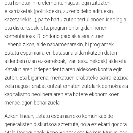
eta horietan hiru elementu nagusi: egin zituzten
elkarrizketak (politikoekin, zuzenbideko adituekin,
kazetariekin…), parte hartu zuten tertulianoen ideologia
eta diskurtsoak, eta, programen bi gidari horien
komentarioak. Bi ondorio garbiak atera zituen.
Lehenbizikoa, alde nabarmenarekin, bi programek
Estatu espainiarraren batasuna aldarrikatzen duten
alderdien (izan ezkerrekoak, izan eskuinekoak) alde eta
Kataluniaren independentziaren aldekoen kontra egin
zuten. Eta bigarrena, merkatuen erabateko sakralizazioa
zela nagusi, erabat ontzat ematen zutelarik demokrazia
kapitalismo neoliberalaren eta botere ekonomikoen
menpe egon behar zuela.
Azken finean, Estatu espainiarreko komunikabide
generalisten diskurtsoa aztertuta, nola ez ekarri gogora
Mala Rodriguezek, Esne Beltzak eta Fermin Muguruzak