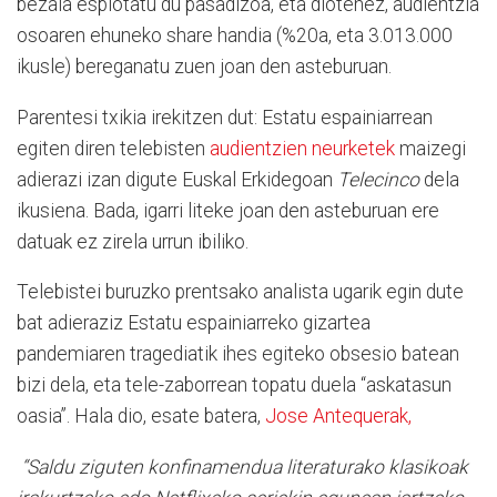
bezala esplotatu du pasadizoa, eta diotenez, audientzia
osoaren ehuneko share handia (%20a, eta 3.013.000
ikusle) bereganatu zuen joan den asteburuan.
Parentesi txikia irekitzen dut: Estatu espainiarrean
egiten diren telebisten
audientzien neurketek
maizegi
adierazi izan digute Euskal Erkidegoan
Telecinco
dela
ikusiena. Bada, igarri liteke joan den asteburuan ere
datuak ez zirela urrun ibiliko.
Telebistei buruzko prentsako analista ugarik egin dute
bat adieraziz Estatu espainiarreko gizartea
pandemiaren tragediatik ihes egiteko obsesio batean
bizi dela, eta tele-zaborrean topatu duela “askatasun
oasia”. Hala dio, esate batera,
Jose Antequerak,
“Saldu ziguten konfinamendua literaturako klasikoak