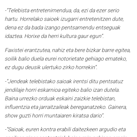
-“Telebista entretenimendua, da, ezi da ezer serio
hartu. Horrelako saioek izugarri entretenitzen dute,
dena ez da bada izango pentsamendu entseguak
idaztea. Horixe da herri kultura gaur egun”.
Faxistei erantzutea, nahiz eta bere bizkar barre egitea,
soilik balio duela eurei notorietate gehiago emateko,
ez dugu deusik ulertuko zirko horrekin”.
-“Jendeak telebistako saioak irentsi ditu pentsatuz
jendilaje horri eskarnioa egiteko balio izan dutela.
Baina urrezko orduak eskaini zaizkie telebistan,
influentzia eta jarraitzaileak bereganatzeko. Gainera,
show guzti horri muntaiaren kiratsa dario”.
-“Saioak, euren kontra erabili daitezkeen argudio eta