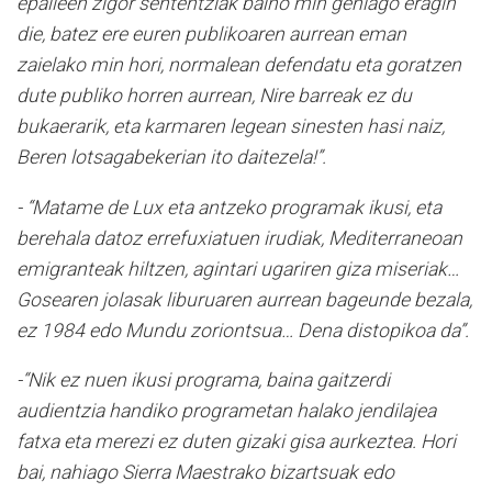
epaileen zigor sententziak baino min gehiago eragin
die, batez ere euren publikoaren aurrean eman
zaielako min hori, normalean defendatu eta goratzen
dute publiko horren aurrean, Nire barreak ez du
bukaerarik, eta karmaren legean sinesten hasi naiz,
Beren lotsagabekerian ito daitezela!”.
- “Matame de Lux eta antzeko programak ikusi, eta
berehala datoz errefuxiatuen irudiak, Mediterraneoan
emigranteak hiltzen, agintari ugariren giza miseriak…
Gosearen jolasak liburuaren aurrean bageunde bezala,
ez 1984 edo Mundu zoriontsua… Dena distopikoa da”.
-“Nik ez nuen ikusi programa, baina gaitzerdi
audientzia handiko programetan halako jendilajea
fatxa eta merezi ez duten gizaki gisa aurkeztea. Hori
bai, nahiago Sierra Maestrako bizartsuak edo