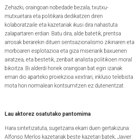
Zehazki, oraingoan nobedade bezala, txutxu-
mutxuetara eta politikara dedikatzen diren
kolaboratzaile eta kazetariak ikusi dira nahastuta
zalapartaren erdian. Batu dira, alde batetik, prentsa
arrosak berarekin dituen sentsazionalismo zikinaren eta
morboaren esplotazioa eta giza miseriarik baxuenen
airatzea, eta bestetik, zenbait analista politikoen moral
bikoitza. Bi alderdi horiek oraingoan bat egin izanak
eman dio aparteko proiekzioa xextrari, inkluso telebista
mota hori normalean kontsumitzen ez dutenentzat.
Lau aktorez osatutako pantomima
Hara sintetizatuta, sugetzarra ekarri duen gertakizuna:
Alfonso Merlos kazetariak beste kazetari batek, Javier