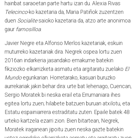
hainbat saraoetan parte hartu izan du. Alexia Rivas
Telecinco
-ko kazetaria da, Maria Patiñok zuzentzen
duen
Socialite
saioko kazetaria da, atzo arte anonimoa
gaur
famosilloa
.
Javier Negre eta Alfonso Merlos kazetariak, eskuin
muturreko kazetariak dira. Negrek ospea lortu zuen
2016an indarkeria jasandako emakume batekin
fikziozko elkarrizketa asmatu eta argitaratu zuelako
El
Mundo
egunkarian. Horretarako, kasuari buruzko
aurrekariak jakin behar dira: urte bat lehenago, Cuencan,
Sergio Moratek bi neska erail eta Errumaniara ihes
egitea lortu zuen; hilabete batzuen buruan atxilotu, eta
Estatu espainiarrera estraditatu zuten. Epaile batek 48
urteko kartzela ezarri zion. Bien bitartean, Negrek,
Moratek iraganean jipoitu zuen neska gazte batekin