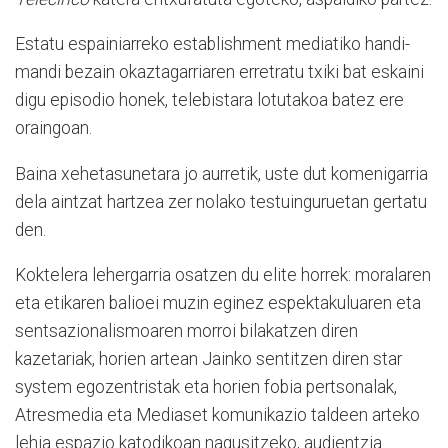
Estatu espainiarreko establishment mediatiko handi-
mandi bezain okaztagarriaren erretratu txiki bat eskaini
digu episodio honek, telebistara lotutakoa batez ere
oraingoan.
Baina xehetasunetara jo aurretik, uste dut komenigarria
dela aintzat hartzea zer nolako testuinguruetan gertatu
den.
Koktelera lehergarria osatzen du elite horrek: moralaren
eta etikaren balioei muzin eginez espektakuluaren eta
sentsazionalismoaren morroi bilakatzen diren
kazetariak, horien artean Jainko sentitzen diren star
system egozentristak eta horien fobia pertsonalak,
Atresmedia eta Mediaset komunikazio taldeen arteko
lehia espazio katodikoan nagusitzeko, audientzia