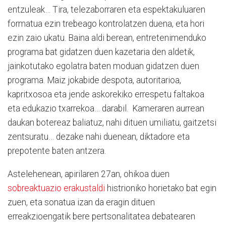
entzuleak… Tira, telezaborraren eta espektakuluaren
formatua ezin trebeago kontrolatzen duena, eta hori
ezin zaio ukatu. Baina aldi berean, entretenimenduko
programa bat gidatzen duen kazetaria den aldetik,
jainkotutako egolatra baten moduan gidatzen duen
programa. Maiz jokabide despota, autoritarioa,
kapritxosoa eta jende askorekiko errespetu faltakoa
eta edukazio txarrekoa… darabil. Kameraren aurrean
daukan botereaz baliatuz, nahi dituen umiliatu, gaitzetsi
zentsuratu… dezake nahi duenean, diktadore eta
prepotente baten antzera.
Astelehenean, apirilaren 27an, ohikoa duen
sobreaktuazio erakustaldi
histrioniko horietako bat egin
zuen, eta sonatua izan da eragin dituen
erreakzioengatik bere pertsonalitatea debatearen