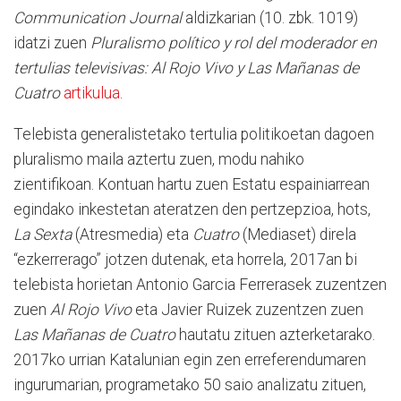
Communication Journal
aldizkarian (10. zbk. 1019)
idatzi zuen
Pluralismo político y rol del moderador en
tertulias televisivas: Al Rojo Vivo y Las Mañanas de
Cuatro
artikulua
.
Telebista generalistetako tertulia politikoetan dagoen
pluralismo maila aztertu zuen, modu nahiko
zientifikoan. Kontuan hartu zuen Estatu espainiarrean
egindako inkestetan ateratzen den pertzepzioa, hots,
La Sexta
(Atresmedia) eta
Cuatro
(Mediaset) direla
“ezkerrerago” jotzen dutenak, eta horrela, 2017an bi
telebista horietan Antonio Garcia Ferrerasek zuzentzen
zuen
Al Rojo Vivo
eta Javier Ruizek zuzentzen zuen
Las Mañanas de Cuatro
hautatu zituen azterketarako.
2017ko urrian Katalunian egin zen erreferendumaren
ingurumarian, programetako 50 saio analizatu zituen,