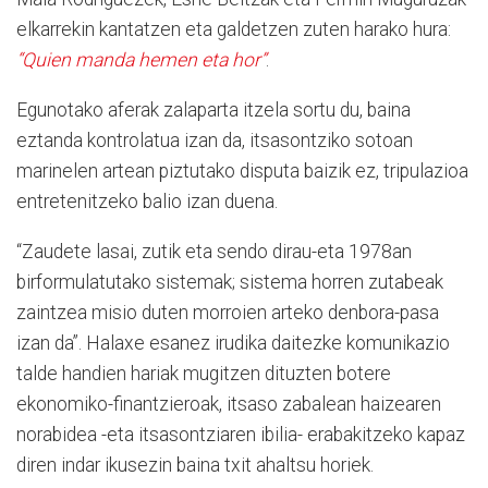
elkarrekin kantatzen eta galdetzen zuten harako hura:
“Quien manda hemen eta hor”
.
Egunotako aferak zalaparta itzela sortu du, baina
eztanda kontrolatua izan da, itsasontziko sotoan
marinelen artean piztutako disputa baizik ez, tripulazioa
entretenitzeko balio izan duena.
“Zaudete lasai, zutik eta sendo dirau-eta 1978an
birformulatutako sistemak; sistema horren zutabeak
zaintzea misio duten morroien arteko denbora-pasa
izan da”. Halaxe esanez irudika daitezke komunikazio
talde handien hariak mugitzen dituzten botere
ekonomiko-finantzieroak, itsaso zabalean haizearen
norabidea -eta itsasontziaren ibilia- erabakitzeko kapaz
diren indar ikusezin baina txit ahaltsu horiek.