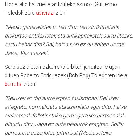
Horietako batzuei erantzuteko asmoz, Guillermo
Toledok zera
adierazi
zien:
“Medio generalistek uzten dituzten zirrikituetatik
diskurtso antifaxistak eta antikapitalistak sartu litezke,
sartu behar dira? Bai, baina hori ez du egiten Jorge
Javier Vazquezek”.
Sare sozialetan ezkerreko orbitan jarraitzaile ugari
dituen Roberto Enriquezek (Bob Pop) Toledoren ideia
berretsi
zuen:
“Deluxek ez dio aurre egiten faxismoari. Deluxek
integratu, normalizatu eta asimilatu egin ditu. Fatxa
siniestroak folletinetako gertu-gertuko pertsonaiak
bihurtu ditu. Jada ez dute beldurrik eragiten. Soilik
barrea, eta auzo lotsa pittin bat (Mediaseteko