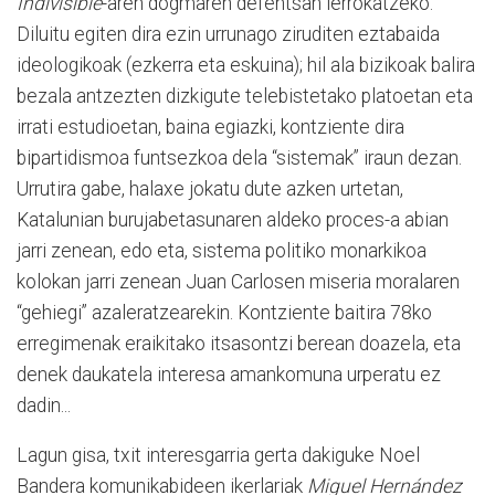
Indivisible
-aren dogmaren defentsan lerrokatzeko.
Diluitu egiten dira ezin urrunago ziruditen eztabaida
ideologikoak (ezkerra eta eskuina); hil ala bizikoak balira
bezala antzezten dizkigute telebistetako platoetan eta
irrati estudioetan, baina egiazki, kontziente dira
bipartidismoa funtsezkoa dela “sistemak” iraun dezan.
Urrutira gabe, halaxe jokatu dute azken urtetan,
Katalunian burujabetasunaren aldeko proces-a abian
jarri zenean, edo eta, sistema politiko monarkikoa
kolokan jarri zenean Juan Carlosen miseria moralaren
“gehiegi” azaleratzearekin. Kontziente baitira 78ko
erregimenak eraikitako itsasontzi berean doazela, eta
denek daukatela interesa amankomuna urperatu ez
dadin...
Lagun gisa, txit interesgarria gerta dakiguke Noel
Bandera komunikabideen ikerlariak
Miguel Hernández