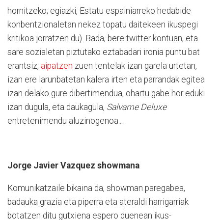
hornitzeko; egiazki, Estatu espainiarreko hedabide
konbentzionaletan nekez topatu daitekeen ikuspegi
kritikoa jorratzen du). Bada, bere twitter kontuan, eta
sare sozialetan piztutako eztabadari ironia puntu bat
erantsiz,
aipatzen
zuen tentelak izan garela urtetan,
izan ere larunbatetan kalera irten eta parrandak egitea
izan delako gure dibertimendua, ohartu gabe hor eduki
izan dugula, eta daukagula,
Salvame Deluxe
entretenimendu aluzinogenoa...
Jorge Javier Vazquez showmana
Komunikatzaile bikaina da, showman paregabea,
badauka grazia eta piperra eta ateraldi harrigarriak
botatzen ditu gutxiena espero duenean ikus-