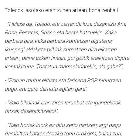
Toledok jasotako erantzunen artean, hona zenbait:
- “Halaxe da, Toledo, eta zerrenda luza dezakezu Ana
Rosa, Ferreras, Grisso eta beste batzuekin. Kaka
berbera dira, kaka berbera kontatzen digutena;
ikuspegi aldaketa txikiak sumatzen dira elkarren
artean, baina azken finean, goi-goitik eraikitzen digute
kontakizuna. Tostatua marmeladarekin, ala gabe?”.
- "Eskuin mutur elitista eta fariseoa POP bihurtzen
dugu, eta gero damutu egiten gara”.
- "Saio bikainak izan ziren larunbat eta igandekoak,
fatxak deseraikitzeko!".
- "
Saio horiek inork ez ditu serio hartzen; argi dago
darabilten katxondeozko tonu orokorra, baina zuri,