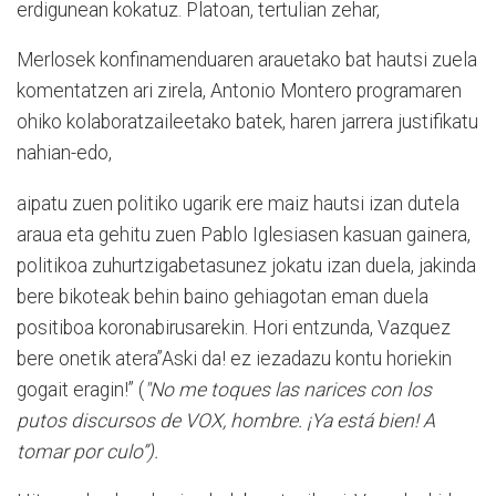
erdigunean kokatuz. Platoan, tertulian zehar,
Merlosek konfinamenduaren arauetako bat hautsi zuela
komentatzen ari zirela, Antonio Montero programaren
ohiko kolaboratzaileetako batek, haren jarrera justifikatu
nahian-edo,
aipatu zuen politiko ugarik ere maiz hautsi izan dutela
araua eta gehitu zuen Pablo Iglesiasen kasuan gainera,
politikoa zuhurtzigabetasunez jokatu izan duela, jakinda
bere bikoteak behin baino gehiagotan eman duela
positiboa koronabirusarekin. Hori entzunda, Vazquez
bere onetik atera”Aski da! ez iezadazu kontu horiekin
gogait eragin!” (
"No me toques las narices con los
putos discursos de VOX, hombre. ¡Ya está bien! A
tomar por culo”).