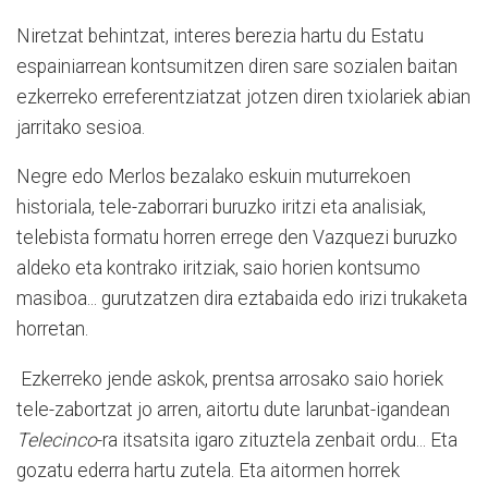
Niretzat behintzat, interes berezia hartu du Estatu
espainiarrean kontsumitzen diren sare sozialen baitan
ezkerreko erreferentziatzat jotzen diren txiolariek abian
jarritako sesioa.
Negre edo Merlos bezalako eskuin muturrekoen
historiala, tele-zaborrari buruzko iritzi eta analisiak,
telebista formatu horren errege den Vazquezi buruzko
aldeko eta kontrako iritziak, saio horien kontsumo
masiboa... gurutzatzen dira eztabaida edo irizi trukaketa
horretan.
Ezkerreko jende askok, prentsa arrosako saio horiek
tele-zabortzat jo arren, aitortu dute larunbat-igandean
Telecinco
-ra itsatsita igaro zituztela zenbait ordu... Eta
gozatu ederra hartu zutela. Eta aitormen horrek