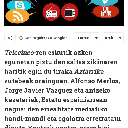
Entzun
Itzuli
Gehitu gaitzazu Googlen
Telecinco
-ren eskutik azken
egunetan piztu den saltsa zikinaren
haritik egin du tiraka
Aztarrika
zutabeak oraingoan. Alfonso Merlos,
Jorge Javier Vazquez eta antzeko
kazetariek, Estatu espainiarrean
nagusi den errealitate mediatiko
handi-mandi eta egolatra erretratatu
digute. Xextrak xextra, eroso bizi