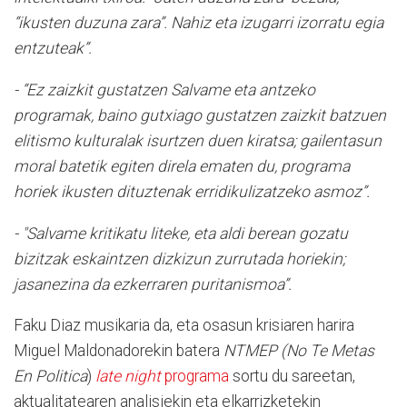
“ikusten duzuna zara”. Nahiz eta izugarri izorratu egia
entzuteak”.
- “Ez zaizkit gustatzen Salvame eta antzeko
programak, baino gutxiago gustatzen zaizkit batzuen
elitismo kulturalak isurtzen duen kiratsa; gailentasun
moral batetik egiten direla ematen du, programa
horiek ikusten dituztenak erridikulizatzeko asmoz”.
- "Salvame kritikatu liteke, eta aldi berean gozatu
bizitzak eskaintzen dizkizun zurrutada horiekin;
jasanezina da ezkerraren puritanismoa”.
Faku Diaz musikaria da, eta osasun krisiaren harira
Miguel Maldonadorekin batera
NTMEP (
No Te Metas
En Politica
)
late night
programa
sortu du sareetan,
aktualitatearen analisiekin eta elkarrizketekin