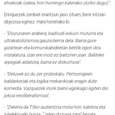
etxekoak izatea, hori hurrengo baterako utziko dugu)”.
Enriquezek zenbait erantzun jaso zituen, bere iritziari
objezioa eginez. Hara horietako bi:
- “Diozunaren arabera, badirudi eskuin muturra eta
ultrakatolizismoa gauza berria dela. Baina gure
gizartean eta komunikabideetan betitik egon dira
instalatuta, izan ere inoiz ez baitziren joan. Baliteke
arpegiak aldatzea, baina ez diskurtsoa”.
- "Deluxek ez du zer probokatu. Pertsonajeen
baldarkeriak eta logika mekanikoak eragin dute
komedia. Vazquezek inork baino egokiago egiten dio
jokoa neoliberalismoa”.
- “Zekena da T5ko audientzia mota hori, katetoa eta
intelektualki txiroa. “Jaten duzuna zara” bezala,