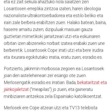
eta ez zait sekula ahaztuko nola saiatzen zen
Losantosen erreplika zintzoa izaten; haren ideologia
nazionalista-ultrakontserbadorea eta estilo beliko eta
irain zale berbera erabiltzen zuen. Halako batean, baina,
haserre amaitu zuten; dizipuluak maisuari gauza
guztietan mimetikoki jarraitzeari utzi eta eskuinaren
orbitan izen abizeneko norbait izatea erabaki zuen une
berberetik. Losantosek Cope irrati utzi eta bere irudira
eta itxurara egokitutako irratia, eratu zuen, esradio.es.
Portzierto, jakinmin morbosoa zegoen ea Losantosek
joan den astelehenean zer esango ote zuen
Merlosengatik esradio.es irratian. Bada,
bekataritzat eta
jainkojaletzat
(“meapilas”) jo zuen, eta gaineratu
minbiziaren antzekoa zela Espainiako katolikoentzat.
Merlosek ere Cope atzean utzi eta TV13 telebista