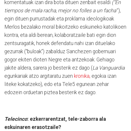
komentatuak izan dira bota dituen zenbait esaldi
(“En
tiempos de mala racha, mejor no folles a un facha”
),
egin dituen purrustadak eta proklama ideologikoak
Merlos bezalako moral bikoitzeko eskuineko katolikoen
kontra, eta aldi berean, kolaboratzaile bati egin dion
zentsuragatik, honek defendatu nahi izan dituelako
gezurrak (“buloak”) zabalduz Sanchezen gobernuari
gogor ekiten dioten Negre eta antzekoak. Gehiago
jakite aldera, sarera jo besterik ez dago (
La Vanguardia
egunkariak atzo argitaratu zuen
kronika,
egokia izan
liteke kokatzeko), edo eta Tele5 egunean zehar
edozein orduetan piztea besterik ez dago.
Telecinco
: ezkerrarentzat, tele-zaborra ala
eskuinaren erasotzaile?