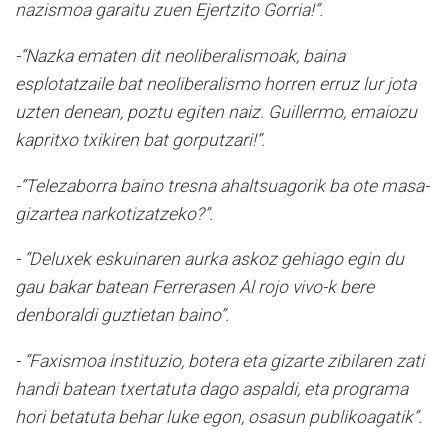
nazismoa garaitu zuen Ejertzito Gorria!”.
-“Nazka ematen dit neoliberalismoak, baina
esplotatzaile bat neoliberalismo horren erruz lur jota
uzten denean, poztu egiten naiz. Guillermo, emaiozu
kapritxo txikiren bat gorputzari!”.
-“Telezaborra baino tresna ahaltsuagorik ba ote masa-
gizartea narkotizatzeko?”.
- “Deluxek eskuinaren aurka askoz gehiago egin du
gau bakar batean Ferrerasen Al rojo vivo-k bere
denboraldi guztietan baino”.
- “Faxismoa instituzio, botera eta gizarte zibilaren zati
handi batean txertatuta dago aspaldi, eta programa
hori betatuta behar luke egon, osasun publikoagatik”.