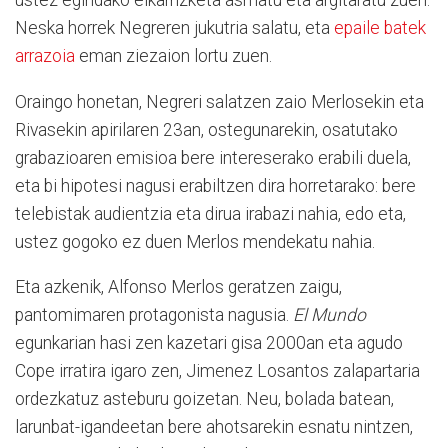
ustez egindako elkarrizketa asmatu eta argitaratu zuen.
Neska horrek Negreren jukutria salatu, eta
epaile batek
arrazoia
eman ziezaion lortu zuen.
Oraingo honetan, Negreri salatzen zaio Merlosekin eta
Rivasekin apirilaren 23an, ostegunarekin, osatutako
grabazioaren emisioa bere intereserako erabili duela,
eta bi hipotesi nagusi erabiltzen dira horretarako: bere
telebistak audientzia eta dirua irabazi nahia, edo eta,
ustez gogoko ez duen Merlos mendekatu nahia.
Eta azkenik, Alfonso Merlos geratzen zaigu,
pantomimaren protagonista nagusia.
El Mundo
egunkarian hasi zen kazetari gisa 2000an eta agudo
Cope irratira igaro zen, Jimenez Losantos zalapartaria
ordezkatuz asteburu goizetan. Neu, bolada batean,
larunbat-igandeetan bere ahotsarekin esnatu nintzen,