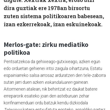
dira guztiak ere 1978an birsortu
zuten sistema politikoaren babesean,
izan ezkerrekoak, izan eskuinekoak.
Merlos-gate: zirku mediatiko
politikoa
Pentsatzekoa da gehixeago-gutxixeago, azken egun
edo orduetan gehienei iritsi zaigula oihartzuna, Estatu
espainiarreko salsa arrosaz arduratzen den tele-zaborra
sutan jarri duen azken
eskandaluaren
gainean.
Aitormenen atalean, nik behintzat ez daukat batere
erreparorik esateko joan den asteburuan zehar
konfinamenduari ordu batzuk kendu dizkiodala
Telecinco
katera entxufatuta egoteko, aspaldiko partez.