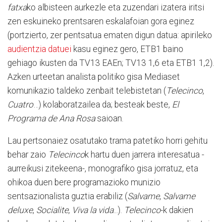
fatxa
ko albisteen aurkezle eta zuzendari izatera iritsi
zen eskuineko prentsaren eskalafoian gora eginez
(portzierto, zer pentsatua ematen digun datua: apirileko
audientzia datuei
kasu eginez gero, ETB1 baino
gehiago ikusten da TV13 EAEn; TV13 1,6 eta ETB1 1,2).
Azken urteetan analista politiko gisa Mediaset
komunikazio taldeko zenbait telebistetan (
Telecinco
,
Cuatro
…) kolaboratzailea da; besteak beste,
El
Programa de Ana Rosa
saioan.
Lau pertsonaiez osatutako trama patetiko horri gehitu
behar zaio
Telecinco
k hartu duen jarrera interesatua -
aurreikusi zitekeena-, monografiko gisa jorratuz, eta
ohikoa duen bere programazioko munizio
sentsazionalista guztia erabiliz (
Salvame
,
Salvame
deluxe
,
Socialite
,
Viva la vida
...).
Telecinco
-k dakien