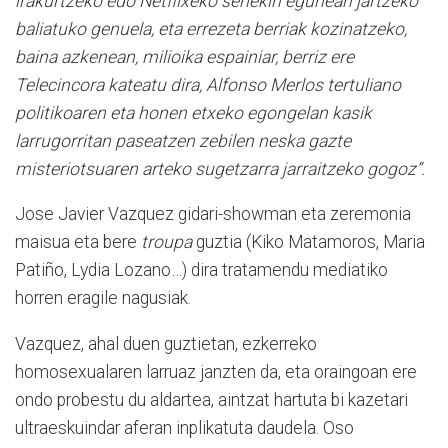
irakurtzeko edo Netflixeko seriekin egunean jartzeko
baliatuko genuela, eta errezeta berriak kozinatzeko,
baina azkenean, milioika espainiar, berriz ere
Telecincora kateatu dira, Alfonso Merlos tertuliano
politikoaren eta honen etxeko egongelan kasik
larrugorritan paseatzen zebilen neska gazte
misteriotsuaren arteko sugetzarra jarraitzeko gogoz”.
Jose Javier Vazquez gidari-showman eta zeremonia
maisua eta bere
troupa
guztia (Kiko Matamoros, Maria
Patiño, Lydia Lozano…) dira tratamendu mediatiko
horren eragile nagusiak.
Vazquez, ahal duen guztietan, ezkerreko
homosexualaren larruaz janzten da, eta oraingoan ere
ondo probestu du aldartea, aintzat hartuta bi kazetari
ultraeskuindar aferan inplikatuta daudela. Oso