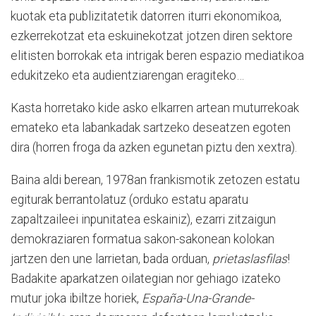
kuotak eta publizitatetik datorren iturri ekonomikoa,
ezkerrekotzat eta eskuinekotzat jotzen diren sektore
elitisten borrokak eta intrigak beren espazio mediatikoa
edukitzeko eta audientziarengan eragiteko…
Kasta horretako kide asko elkarren artean muturrekoak
emateko eta labankadak sartzeko deseatzen egoten
dira (horren froga da azken egunetan piztu den xextra).
Baina aldi berean, 1978an frankismotik zetozen estatu
egiturak berrantolatuz (orduko estatu aparatu
zapaltzaileei inpunitatea eskainiz), ezarri zitzaigun
demokraziaren formatua sakon-sakonean kolokan
jartzen den une larrietan, bada orduan,
prietaslasfilas
!
Badakite aparkatzen oilategian nor gehiago izateko
mutur joka ibiltze horiek,
España-Una-Grande-