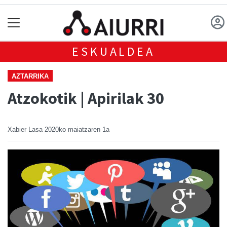
ESKUALDEA
AZTARRIKA
Atzokotik | Apirilak 30
Xabier Lasa
2020ko maiatzaren 1a