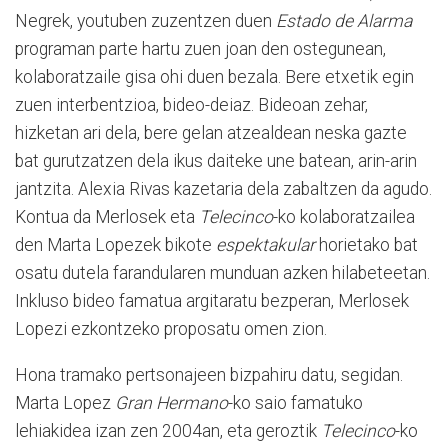
Negrek, youtuben zuzentzen duen
Estado de Alarma
programan parte hartu zuen joan den ostegunean,
kolaboratzaile gisa ohi duen bezala. Bere etxetik egin
zuen interbentzioa, bideo-deiaz. Bideoan zehar,
hizketan ari dela, bere gelan atzealdean neska gazte
bat gurutzatzen dela ikus daiteke une batean, arin-arin
jantzita. Alexia Rivas kazetaria dela zabaltzen da agudo.
Kontua da Merlosek eta
Telecinco
-ko kolaboratzailea
den Marta Lopezek bikote
espektakular
horietako bat
osatu dutela farandularen munduan azken hilabeteetan.
Inkluso bideo famatua argitaratu bezperan, Merlosek
Lopezi ezkontzeko proposatu omen zion.
Hona tramako pertsonajeen bizpahiru datu, segidan.
Marta Lopez
Gran Hermano
-ko saio famatuko
lehiakidea izan zen 2004an, eta geroztik
Telecinco
-ko