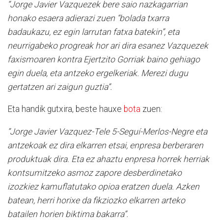
“Jorge Javier Vazquezek bere saio nazkagarrian
honako esaera adierazi zuen “bolada txarra
badaukazu, ez egin larrutan fatxa batekin”, eta
neurrigabeko progreak hor ari dira esanez Vazquezek
faxismoaren kontra Ejertzito Gorriak baino gehiago
egin duela, eta antzeko ergelkeriak. Merezi dugu
gertatzen ari zaigun guztia”.
Eta handik gutxira, beste hauxe
bota
zuen:
“Jorge Javier Vazquez-Tele 5-Seguí-Merlos-Negre eta
antzekoak ez dira elkarren etsai, enpresa berberaren
produktuak dira. Eta ez ahaztu enpresa horrek herriak
kontsumitzeko asmoz zapore desberdinetako
izozkiez kamuflatutako opioa eratzen duela. Azken
batean, herri horixe da fikziozko elkarren arteko
batailen horien biktima bakarra”.