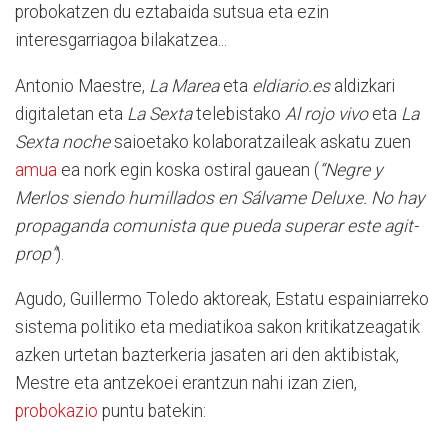
probokatzen du eztabaida sutsua eta ezin
interesgarriagoa bilakatzea...
Antonio Maestre,
La Marea
eta
eldiario.es
aldizkari
digitaletan eta
La Sexta
telebistako
Al rojo vivo
eta
La
Sexta noche
saioetako kolaboratzaileak askatu zuen
amua
ea nork egin koska ostiral gauean (
“
Negre y
Merlos siendo humillados en Sálvame Deluxe. No hay
propaganda comunista que pueda superar este agit-
prop”
).
Agudo, Guillermo Toledo aktoreak, Estatu espainiarreko
sistema politiko eta mediatikoa sakon kritikatzeagatik
azken urtetan bazterkeria jasaten ari den aktibistak,
Mestre eta antzekoei erantzun nahi izan zien,
probokazio
puntu batekin: