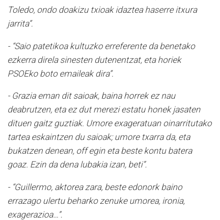
Toledo, ondo doakizu txioak idaztea haserre itxura
jarrita”.
- “Saio patetikoa kultuzko erreferente da benetako
ezkerra direla sinesten dutenentzat, eta horiek
PSOEko boto emaileak dira”.
- Grazia eman dit saioak, baina horrek ez nau
deabrutzen, eta ez dut merezi estatu honek jasaten
dituen gaitz guztiak. Umore exageratuan oinarritutako
tartea eskaintzen du saioak; umore txarra da, eta
bukatzen denean, off egin eta beste kontu batera
goaz. Ezin da dena lubakia izan, beti”.
- “Guillermo, aktorea zara, beste edonork baino
errazago ulertu beharko zenuke umorea, ironia,
exagerazioa…”.