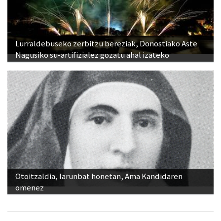
Lurraldebuseko zerbitzu bereziak, Donostiako Aste
Nagusiko su-artifizialez gozatu ahal izateko
Otoitzaldia, larunbat honetan, Ama Kandidaren
omenez