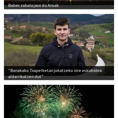
Babes zabala jaso du Ansak
"Banakako Txapelketan jokatzeko nire eskubidea
aldarrikatzen dut"