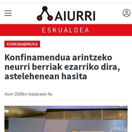
ESKUALDEA
KORONABIRUSA
Konfinamendua arintzeko
neurri berriak ezarriko dira,
astelehenean hasita
Aiurri
2020ko maiatzaren 9a