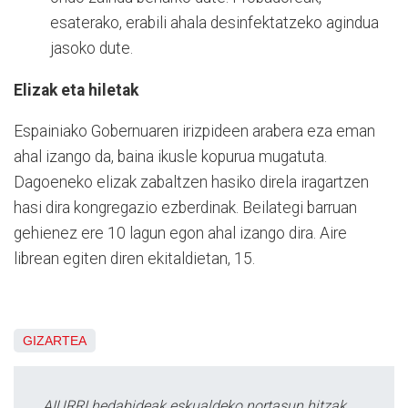
esaterako, erabili ahala desinfektatzeko agindua
jasoko dute.
Elizak eta hiletak
Espainiako Gobernuaren irizpideen arabera eza eman
ahal izango da, baina ikusle kopurua mugatuta.
Dagoeneko elizak zabaltzen hasiko direla iragartzen
hasi dira kongregazio ezberdinak. Beilategi barruan
gehienez ere 10 lagun egon ahal izango dira. Aire
librean egiten diren ekitaldietan, 15.
GIZARTEA
AIURRI hedabideak eskualdeko nortasun hitzak