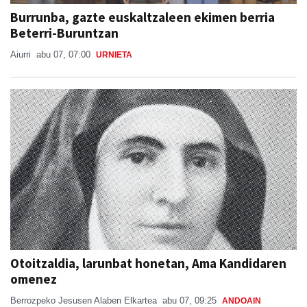
Burrunba, gazte euskaltzaleen ekimen berria
Beterri-Buruntzan
Aiurri
abu 07, 07:00
URNIETA
Otoitzaldia, larunbat honetan, Ama Kandidaren
omenez
Berrozpeko Jesusen Alaben Elkartea
abu 07, 09:25
ANDOAIN