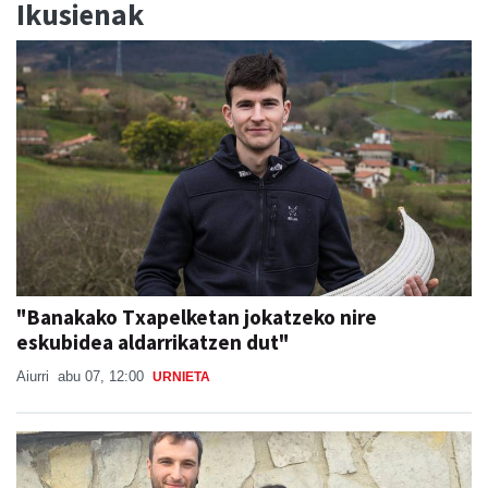
Ikusienak
"Banakako Txapelketan jokatzeko nire
eskubidea aldarrikatzen dut"
Aiurri
abu 07, 12:00
URNIETA