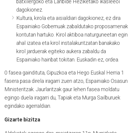
batxilergoko eta Lanbide Heziketako ikasleeoi
dagokionez.
Kultura, kirola eta aisialdiari dagokionez, ez dira
Espainiako Gobernuak zabaldutako proposamenak
kontutan hartuko. Kirol aktiboa naturguneetan egin
ahal izatea eta kirol instalakuntzatan banakako
kirol jarduerak egiteko aukera zabaldu da
Espainiako hainbat tokitan. Euskadin ez, ordea.
0 fasea gaindituta, Gipuzkoa eta Hego Euskal Herria 1
fasera pasa direla iragarri zuen atzo, Espainiako Osasun
Ministeritzak. Jaurlaritzak gaur lehen fasea moldatu
egingo duela iragarri du, Tapiak eta Murga Sailburuek
egindako agerraldian.
Gizarte bizitza