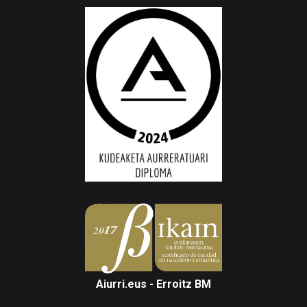
Aiurri.eus - Erroitz BM