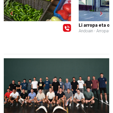
Previous
Next
Li arropa eta osagarriak
Andoain
- Arropa-dendak