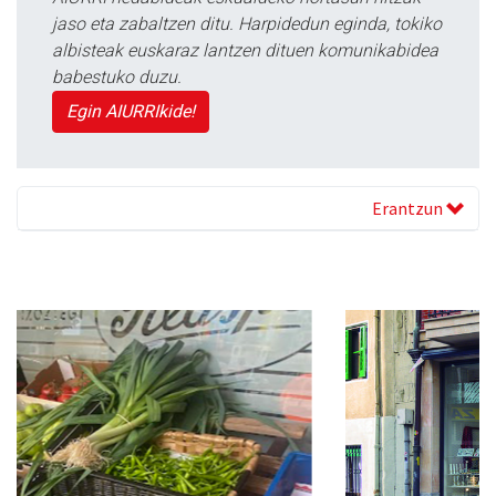
jaso eta zabaltzen ditu. Harpidedun eginda, tokiko
albisteak euskaraz lantzen dituen komunikabidea
babestuko duzu.
Egin AIURRIkide!
Erantzun