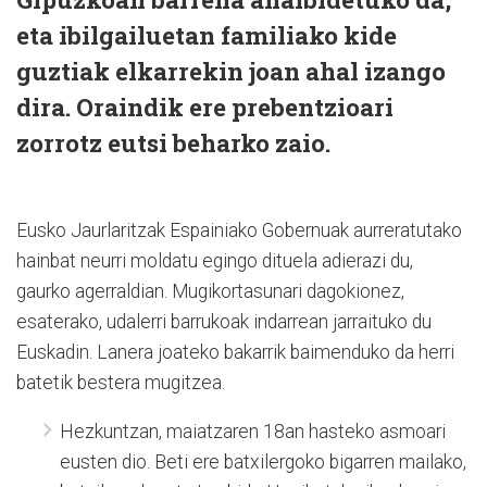
eta ibilgailuetan familiako kide
guztiak elkarrekin joan ahal izango
dira. Oraindik ere prebentzioari
zorrotz eutsi beharko zaio.
Eusko Jaurlaritzak Espainiako Gobernuak aurreratutako
hainbat neurri moldatu egingo dituela adierazi du,
gaurko agerraldian. Mugikortasunari dagokionez,
esaterako, udalerri barrukoak indarrean jarraituko du
Euskadin. Lanera joateko bakarrik baimenduko da herri
batetik bestera mugitzea.
Hezkuntzan, maiatzaren 18an hasteko asmoari
eusten dio. Beti ere batxilergoko bigarren mailako,