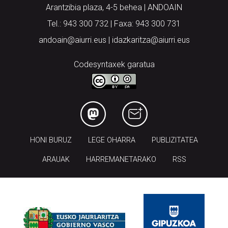
Arantzibia plaza, 4-5 behea | ANDOAIN
Tel.: 943 300 732 | Faxa: 943 300 731
andoain@aiurri.eus | idazkaritza@aiurri.eus
Codesyntaxek garatua
HONI BURUZ
LEGE OHARRA
PUBLIZITATEA
ARAUAK
HARREMANETARAKO
RSS