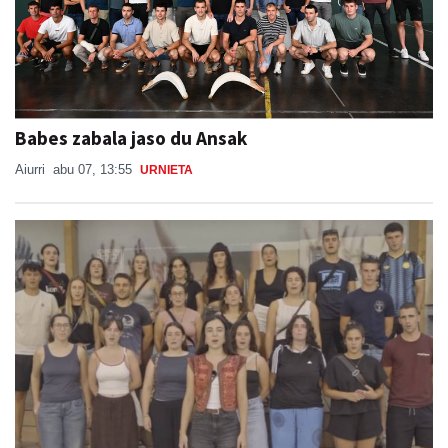
Babes zabala jaso du Ansak
Aiurri
abu 07, 13:55
URNIETA