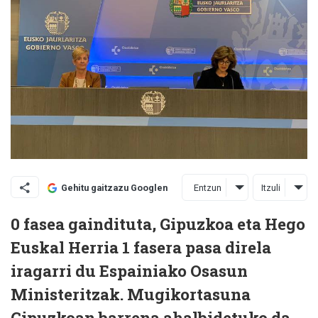
Entzun
Itzuli
Gehitu gaitzazu Googlen
0 fasea gaindituta, Gipuzkoa eta Hego
Euskal Herria 1 fasera pasa direla
iragarri du Espainiako Osasun
Ministeritzak. Mugikortasuna
Gipuzkoan barrena ahalbidetuko da,