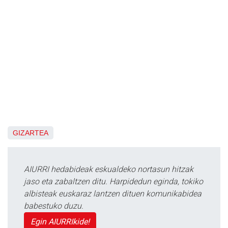
GIZARTEA
AIURRI hedabideak eskualdeko nortasun hitzak
jaso eta zabaltzen ditu. Harpidedun eginda, tokiko
albisteak euskaraz lantzen dituen komunikabidea
babestuko duzu.
Egin AIURRIkide!