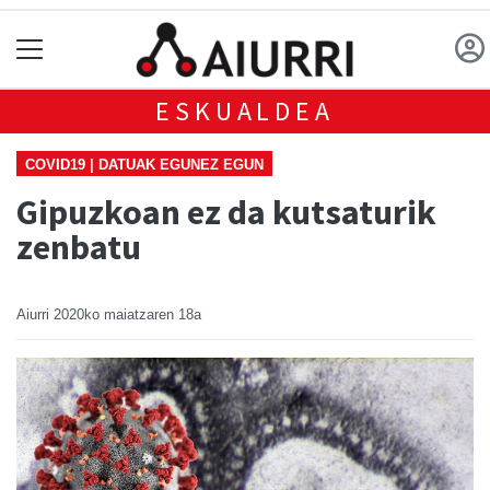
ESKUALDEA
COVID19 | DATUAK EGUNEZ EGUN
Gipuzkoan ez da kutsaturik
zenbatu
Aiurri
2020ko maiatzaren 18a