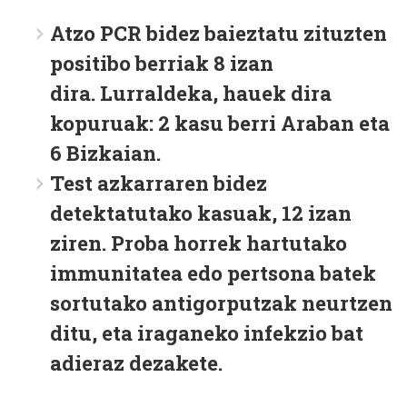
Atzo PCR bidez baieztatu zituzten
positibo berriak 8 izan
dira. Lurraldeka, hauek dira
kopuruak:
2 kasu berri Araban eta
6 Bizkaian
.
Test azkarraren bidez
detektatutako kasuak, 12 izan
ziren. Proba horrek hartutako
immunitatea edo pertsona batek
sortutako antigorputzak neurtzen
ditu, eta iraganeko infekzio bat
adieraz dezakete.