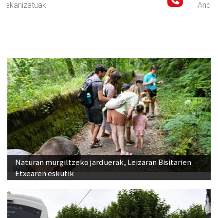
Andoain
- Aholkularitza
Naturan murgiltzeko jarduerak, Leizaran Bisitarien
Etxearen eskutik