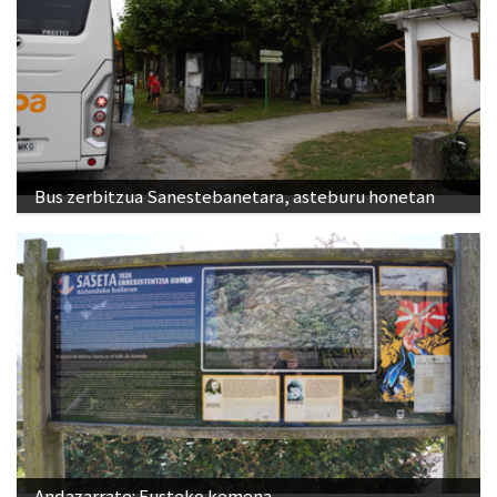
Bus zerbitzua Sanestebanetara, asteburu honetan
Andazarrate: Eusteko kemena