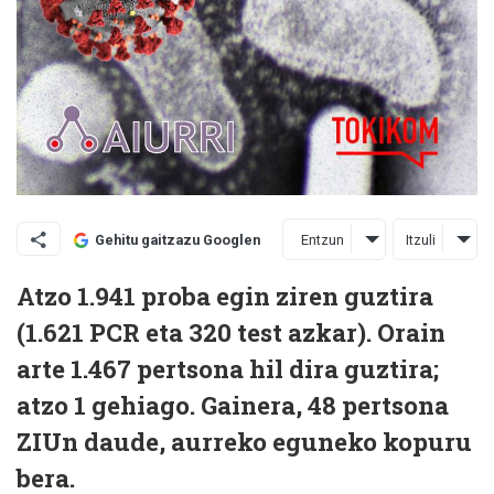
Entzun
Itzuli
Gehitu gaitzazu Googlen
Atzo 1.941 proba egin ziren guztira
(1.621 PCR eta 320 test azkar). Orain
arte 1.467 pertsona hil dira guztira;
atzo 1 gehiago. Gainera, 48 pertsona
ZIUn daude, aurreko eguneko kopuru
bera.