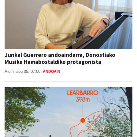
Junkal Guerrero andoaindarra, Donostiako
Musika Hamabostaldiko protagonista
Aiurri
abu 05, 07:00
ANDOAIN