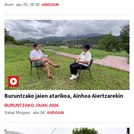
Aiurri
abu 05, 08:30
ANDOAIN
Buruntzako jaien atarikoa, Ainhoa Aiertzarekin
BURUNTZAKO JAIAK 2026
Xabat Minguez
abu 04
ANDOAIN