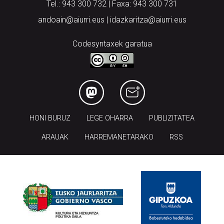
Tel.: 943 300 732 | Faxa: 943 300 731
andoain@aiurri.eus | idazkaritza@aiurri.eus
Codesyntaxek garatua
HONI BURUZ
LEGE OHARRA
PUBLIZITATEA
ARAUAK
HARREMANETARAKO
RSS