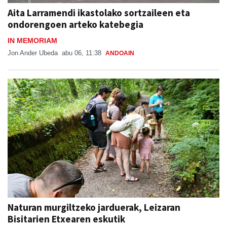
Aita Larramendi ikastolako sortzaileen eta
ondorengoen arteko katebegia
IN MEMORIAM
Jon Ander Ubeda
abu 06, 11:38
ANDOAIN
Naturan murgiltzeko jarduerak, Leizaran
Bisitarien Etxearen eskutik