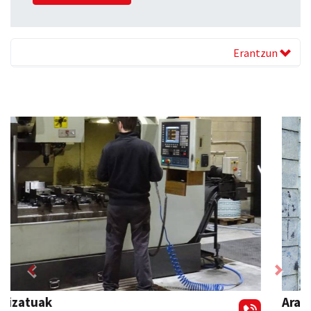
Erantzun
Previous
Next
Aranburu aholkularitza