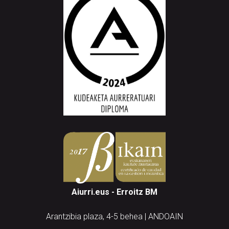
Aiurri.eus - Erroitz BM
Arantzibia plaza, 4-5 behea | ANDOAIN