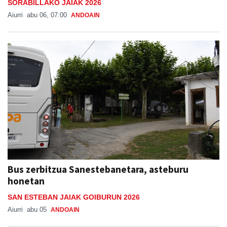
SORABILLAKO JAIAK 2026
Aiurri
abu 06, 07:00
ANDOAIN
Bus zerbitzua Sanestebanetara, asteburu
honetan
SAN ESTEBAN JAIAK GOIBURUN 2026
Aiurri
abu 05
ANDOAIN