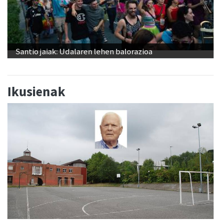
Santio jaiak: Udalaren lehen balorazioa
Ikusienak