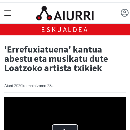
ESKUALDEA
'Errefuxiatuena' kantua
abestu eta musikatu dute
Loatzoko artista txikiek
Aiurri
2020ko maiatzaren 28a