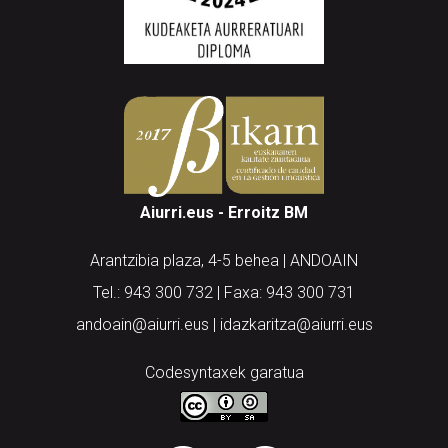
Aiurri.eus - Erroitz BM
Arantzibia plaza, 4-5 behea | ANDOAIN
Tel.: 943 300 732 | Faxa: 943 300 731
andoain@aiurri.eus | idazkaritza@aiurri.eus
Codesyntaxek garatua