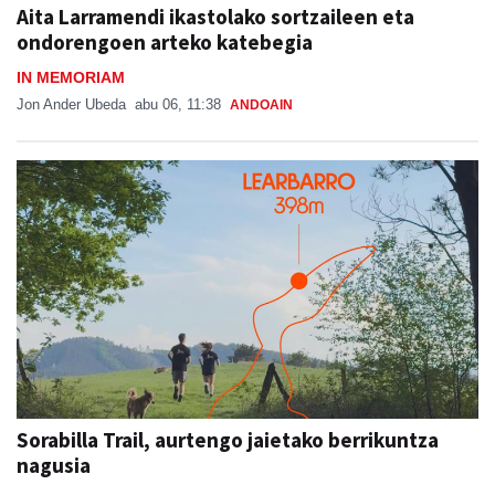
Aita Larramendi ikastolako sortzaileen eta
ondorengoen arteko katebegia
IN MEMORIAM
Jon Ander Ubeda
abu 06, 11:38
ANDOAIN
Sorabilla Trail, aurtengo jaietako berrikuntza
nagusia