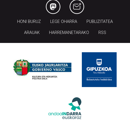
HONI BURUZ
LEGE OHARRA
PUBLIZITATEA
ARAUAK
HARREMANETARAKO
RSS