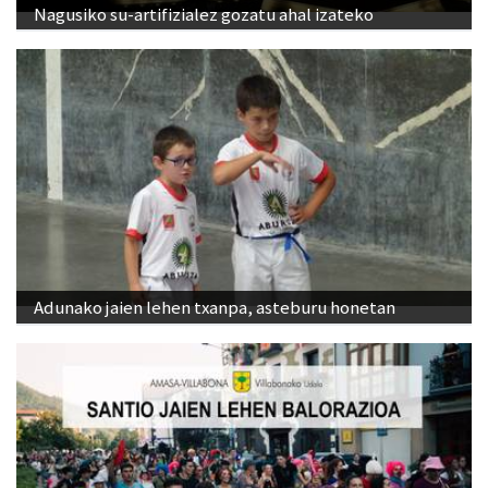
Nagusiko su-artifizialez gozatu ahal izateko
Adunako jaien lehen txanpa, asteburu honetan