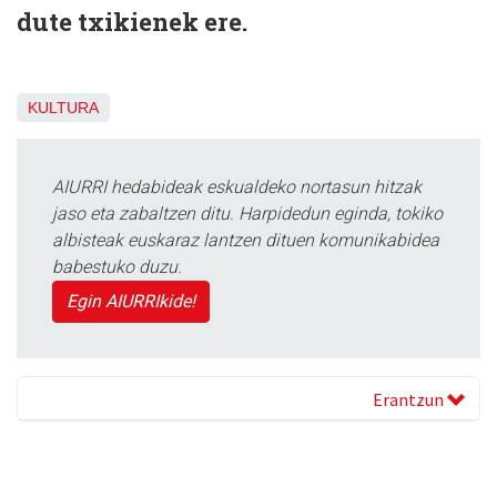
dute txikienek ere.
KULTURA
AIURRI hedabideak eskualdeko nortasun hitzak
jaso eta zabaltzen ditu. Harpidedun eginda, tokiko
albisteak euskaraz lantzen dituen komunikabidea
babestuko duzu.
Egin AIURRIkide!
Erantzun