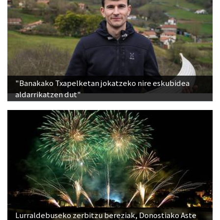
"Banakako Txapelketan jokatzeko nire eskubidea
aldarrikatzen dut"
Lurraldebuseko zerbitzu bereziak, Donostiako Aste