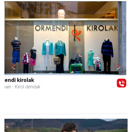
Previous
Next
Adats ileapaindegi eta estetika
Andoain
- Ile-apaindegiak