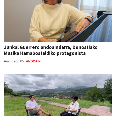
Junkal Guerrero andoaindarra, Donostiako
Musika Hamabostaldiko protagonista
Aiurri
abu 05
ANDOAIN