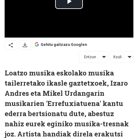
Gehitu gaitzazu Googlen
Entzun
Itzuli
Loatzo musika eskolako musika
tailerretako ikasle gaztetxoek, Izaro
Andres eta Mikel Urdangarin
musikarien 'Errefuxiatuena' kantu
ederra bertsionatu dute, abestuz
nahiz eurek eginiko musika-tresnak
joz. Artista handiak direla erakutsi