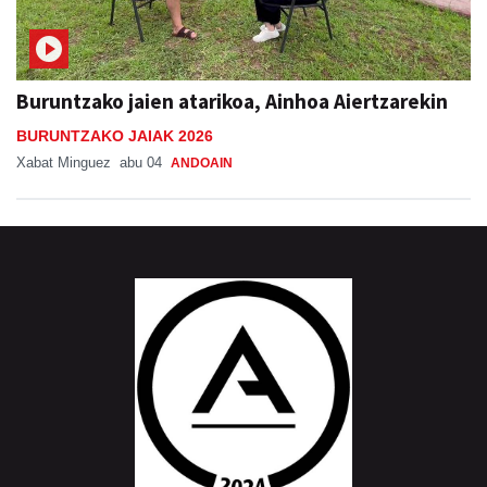
Buruntzako jaien atarikoa, Ainhoa Aiertzarekin
BURUNTZAKO JAIAK 2026
Xabat Minguez
abu 04
ANDOAIN