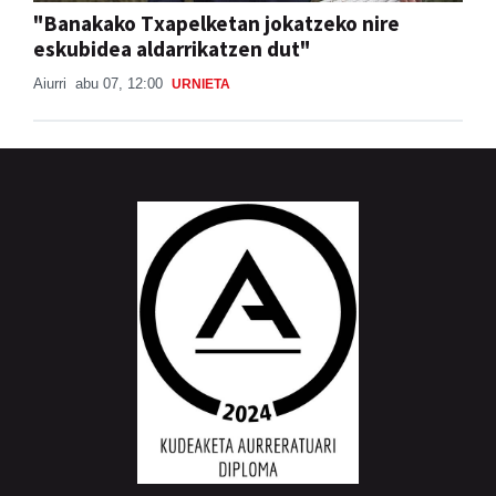
"Banakako Txapelketan jokatzeko nire
eskubidea aldarrikatzen dut"
Aiurri
abu 07, 12:00
URNIETA