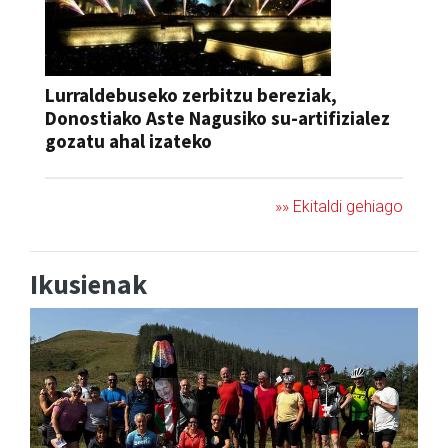
Lurraldebuseko zerbitzu bereziak,
Donostiako Aste Nagusiko su-artifizialez
gozatu ahal izateko
»» Ekitaldi gehiago
Ikusienak