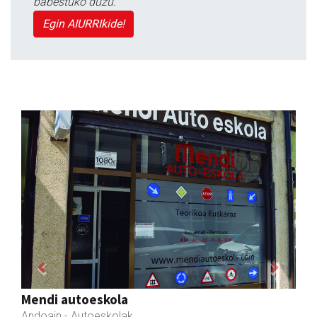
babestuko duzu.
Egin AIURRIkide!
Previous
Next
Itxaspe
Urnieta
- Frutategiak