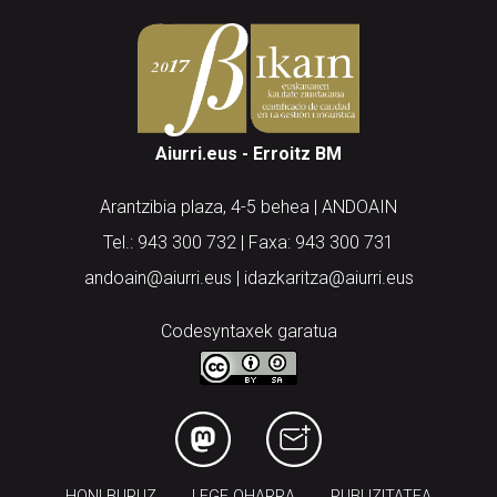
Aiurri.eus - Erroitz BM
Arantzibia plaza, 4-5 behea | ANDOAIN
Tel.: 943 300 732 | Faxa: 943 300 731
andoain@aiurri.eus | idazkaritza@aiurri.eus
Codesyntaxek garatua
HONI BURUZ
LEGE OHARRA
PUBLIZITATEA