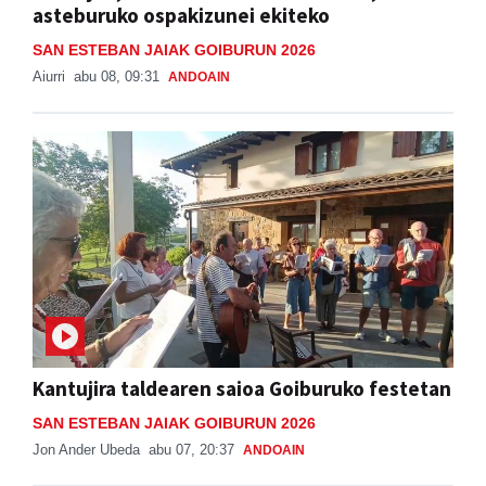
asteburuko ospakizunei ekiteko
SAN ESTEBAN JAIAK GOIBURUN 2026
Aiurri
abu 08, 09:31
ANDOAIN
Kantujira taldearen saioa Goiburuko festetan
SAN ESTEBAN JAIAK GOIBURUN 2026
Jon Ander Ubeda
abu 07, 20:37
ANDOAIN