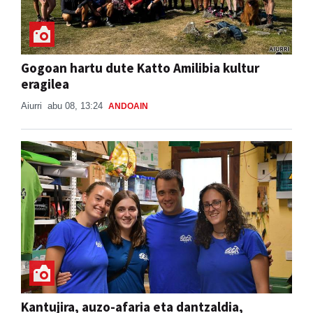
Gogoan hartu dute Katto Amilibia kultur
eragilea
Aiurri
abu 08, 13:24
ANDOAIN
Kantujira, auzo-afaria eta dantzaldia,