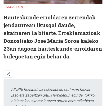
ESKUALDEA
Hauteskunde erroldaren zerrendak
jendaurrean ikusgai daude,
ekainaren 1a bitarte. Erreklamazioak
Donostiako Jose Maria Soroa kaleko
23an dagoen hauteskunde-erroldaren
bulegoetan egin behar da.
AIURRI hedabideak eskualdeko nortasun hitzak
jaso eta zabaltzen ditu. Harpidedun eginda, tokiko
albisteak euskaraz lantzen dituen komunikabidea