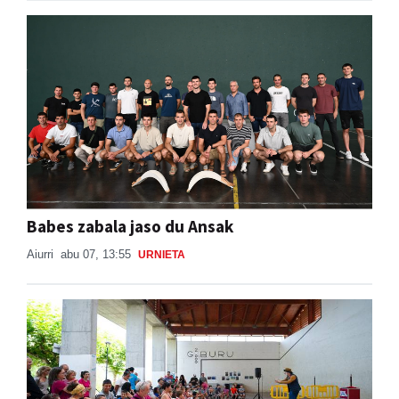
Babes zabala jaso du Ansak
Aiurri
abu 07, 13:55
URNIETA