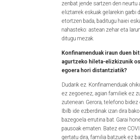
zenbat jende sartzen den neurtu a
eliztarrek eskuak gelarekin garbi 
etortzen bada, baditugu haiei eska
nahasteko: astean zehar eta laru
ditugu mezak.
Konfinamenduak iraun duen bit
agurtzeko hileta-elizkizunik 
egoera hori distantziatik?
Dudarik ez. Konfinamenduak ohiko 
ez zegoenez, agian familiek ez 
zutenean. Gerora, telefono bidez 
Ibilb ide ezberdinak izan dira bak
bazegoela errutina bat. Garai hone
pausoak ematen. Batez ere COVID-
gertatu dira, familia batzuek ez b