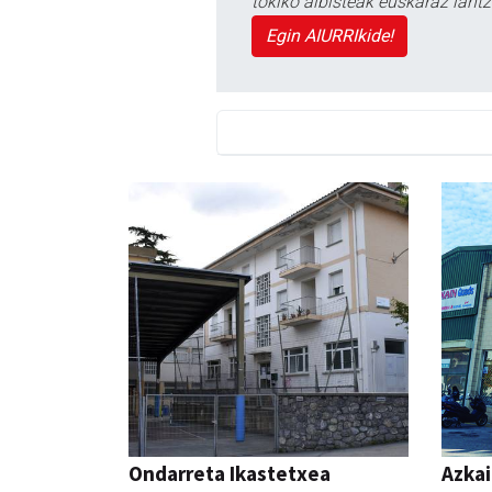
tokiko albisteak euskaraz lan
Egin AIURRIkide!
Ondarreta Ikastetxea
Azka