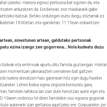
hal izateko. Harrera eginez pertsona bat egoten da, eta
ditzaten arduratzen da. Era berean, inor maskararik gabe
intzeko batzuk. Betiko ordutegiei eutsi diegu, eliztarrak ez
nbatetan 19:00etan, eta igandetan, 11:15ean eskaintzen
artean, sinestunen artean, galdutako pertsonak
ospatu ezina izango zen gogorrena… Nola kudeatu duzu
bideak eta erritmoak apurtu ditu familia guztiengan. Hiletar
zuten momentuan jakinarazten senideren bat galtzen
edo kalera ateratzen hasi garenean hitz egin dugu haiekin.
oitzarekin. Lehen bidea egina zegoela konturatu gara,
tan, familiek nahikoa lan izan dute heriotzari aurre egin eta
19aren ondorioz hil diren familiekin oso egoera gogorrak
aitute aukerarik izan gertukoa agurtzeko ere. Gorpuarekin zer