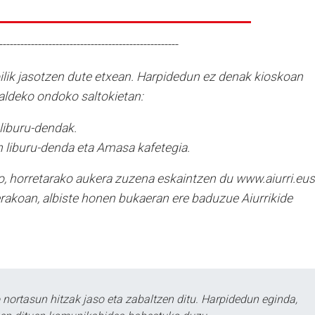
---------------------------------------------------
oilik jasotzen dute etxean. Harpidedun ez denak kioskoan
ldeko ondoko saltokietan:
 liburu-dendak.
 liburu-denda eta Amasa kafetegia.
o, horretarako aukera zuzena eskaintzen du www.aiurri.eus
erakoan, albiste honen bukaeran ere baduzue Aiurrikide
ortasun hitzak jaso eta zabaltzen ditu. Harpidedun eginda,