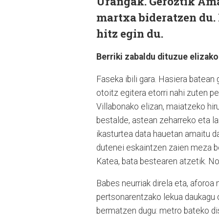
Urangak. Geroztik Ama
martxa bideratzen du.
hitz egin du.
Berriki zabaldu dituzue elizak
Faseka ibili gara. Hasiera batean 
otoitz egitera etorri nahi zuten 
Villabonako elizan, maiatzeko hi
bestalde, astean zeharreko eta l
ikasturtea data hauetan amaitu da
dutenei eskaintzen zaien meza be
Katea, bata bestearen atzetik. No
Babes neurriak direla eta, aforoa
pertsonarentzako lekua daukagu o
bermatzen dugu: metro bateko di