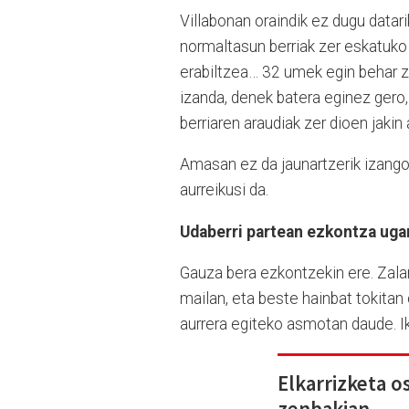
Villabonan oraindik ez dugu datarik
normaltasun berriak zer eskatuko
erabiltzea… 32 umek egin behar z
izanda, denek batera eginez gero
berriaren araudiak zer dioen jakin
Amasan ez da jaunartzerik izango 
aurreikusi da.
Udaberri partean ezkontza ugar
Gauza bera ezkontzekin ere. Zalan
mailan, eta beste hainbat tokita
aurrera egiteko asmotan daude. I
Elkarrizketa o
zenbakian