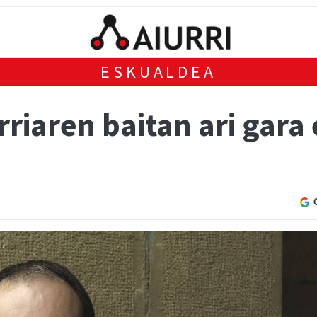
ESKUALDEA
riaren baitan ari gara