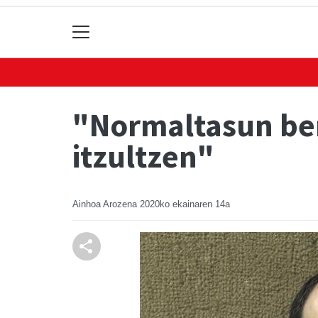
"Normaltasun ber
itzultzen"
Ainhoa Arozena
2020ko ekainaren 14a