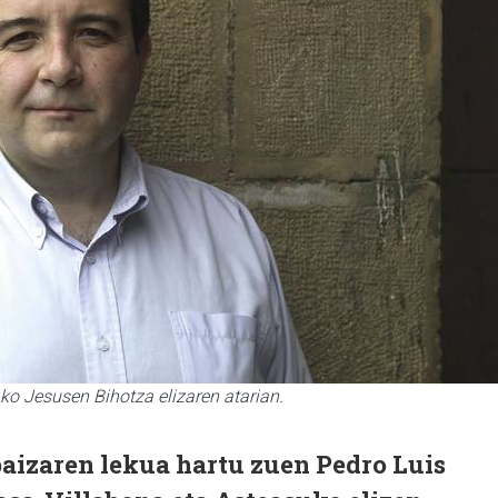
ko Jesusen Bihotza elizaren atarian.
paizaren lekua hartu zuen Pedro Luis