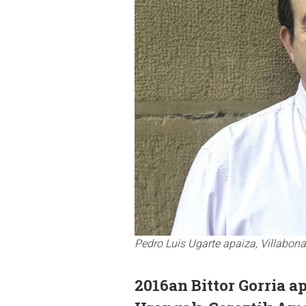
Pedro Luis Ugarte apaiza, Villabona
2016an Bittor Gorria a