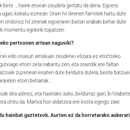
ak bete…, haiek etxean zeudela gertatu da dena. Egoera
 ugari, kokatu ezinean. Orain hil direnen familiek hartu dute
n ondorioz hil zirenak egoeraren baitan erabaki behar dute
dik momentu egokirik topatzen.
ineko pertsonen artean nagusiki?
nei edo osasun arriskuan zeudenei elizara ez etortzeko
txiago etorri zela nabaritu zen, eta oraindik ere faltan
atzuek zuzenean esaten dute beldurra dutela, beste batzue
ararekin etorri beharrak…
oak dira adinez, eta haietako asko, beldurraz gain, bi hilabet
era ohitu da. Martxa hori aldatzea ere kosta egingo zaie.
du hainbat gaztetxok. Aurten ez da horretarako aukerar