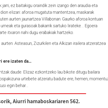
 jarri, ez baitakigu oraindik zein izango den araudia eta
 dion elizari: aforoa mugatuta mantentzea, maskarak
uten aurten jaunartzea Villabonan. Gaurko aforoa kontuan
, umeak eta gurasoak bakarrik sartuko lirateke… Egoera
 arte itxaron nahi dugu erabakiak hartzeko.
aurten. Asteasun, Zizurkilen eta Alkizan irailera atzeratzea
i ere izaten da…
tzak daude. Elizaz ezkontzeko lau bikote ditugu bailara
n ospakizuna urtebete atzeratu badute ere, hemen, momentu
kusi egin behar…
sorik, Aiurri hamaboskariaren 562.