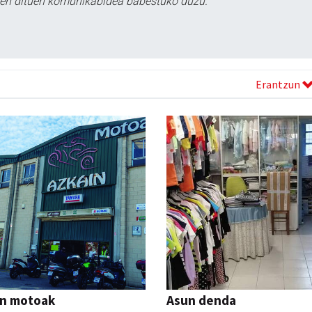
tzen dituen komunikabidea babestuko duzu.
Erantzun
in motoak
Asun denda