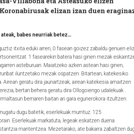
sa-Villabona eta Asteasuko elizen
 Koronabirusak elizan izan duen eragina
o ateak, babes neurriak betez…
guztiz itxita eduki arren, 0 fasean goizez zabaldu genuen eliz
pertsonentzat. 1 fasearekin batera hasi ginen mezak eskaintz
rugarren asteburuan. Maiatzeko azken astean hasi ginen,
arunbat iluntzetako mezak ospatzen. Bitartean, katekesiko
. Airean geratu dira jaunartzeak, airean katekesia amaitzen
rezia, bertan behera geratu dira Ollogoiengo udalekuak…
rmaltasun berriaren baitan ari gara egunerokora itzultzen.
 mugatu dugu batetik, eserlekuak murrituz. 125
rain. Eserlekuak markatuta, legeak eskatzen duena
stantzia mantentzea. Mezetarako, ate bakarra zabaltzen du