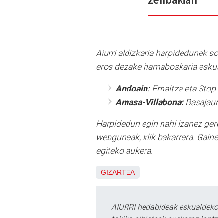
--------------------------------------------------
Aiurri aldizkaria harpidedunek s
eros dezake hamaboskaria eskua
Andoain:
Ernaitza eta Stop
Amasa-Villabona:
Basajaun
Harpidedun egin nahi izanez ger
webguneak, klik bakarrera. Gain
egiteko aukera.
GIZARTEA
AIURRI hedabideak eskualdeko n