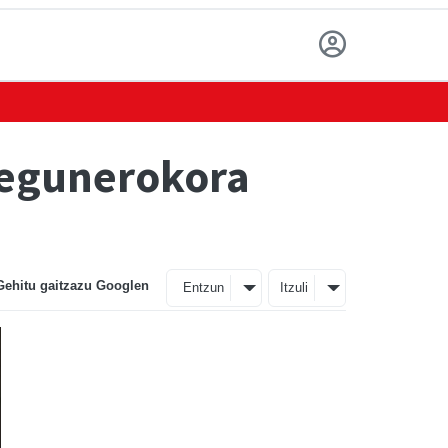
 egunerokora
Gehitu gaitzazu Googlen
Entzun
Itzuli