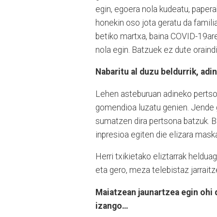
egin, egoera nola kudeatu, paper
honekin oso jota geratu da familia
betiko martxa, baina COVID-19are
nola egin. Batzuek ez dute orain
Nabaritu al duzu beldurrik, ad
Lehen asteburuan adineko pertso
gomendioa luzatu genien. Jende gu
sumatzen dira pertsona batzuk. B
inpresioa egiten die elizara mask
Herri txikietako eliztarrak helduag
eta gero, meza telebistaz jarraitz
Maiatzean jaunartzea egin ohi 
izango…