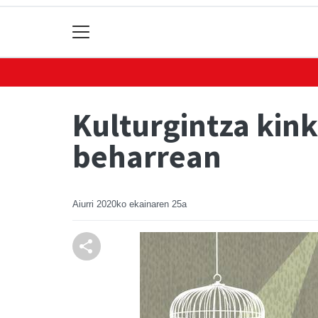
Kulturgintza kink
beharrean
Aiurri
2020ko ekainaren 25a