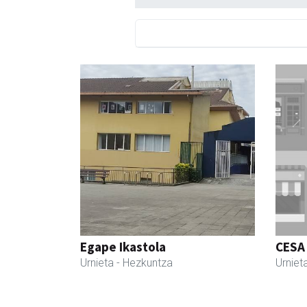
Egape Ikastola
CESA
Urnieta
- Hezkuntza
Urniet