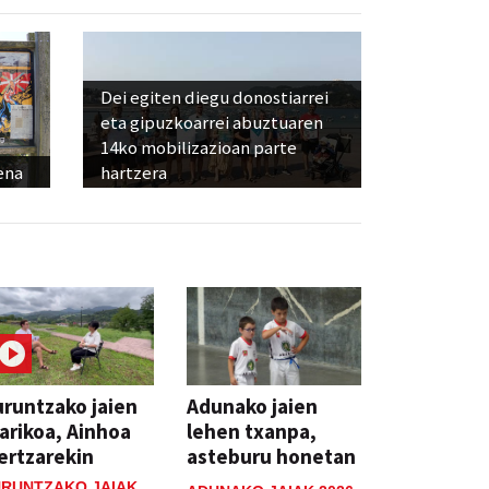
Dei egiten diegu donostiarrei
eta gipuzkoarrei abuztuaren
14ko mobilizazioan parte
ena
hartzera
runtzako jaien
Adunako jaien
arikoa, Ainhoa
lehen txanpa,
ertzarekin
asteburu honetan
RUNTZAKO JAIAK