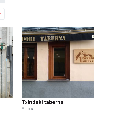
Txindoki taberna
Andoain
-