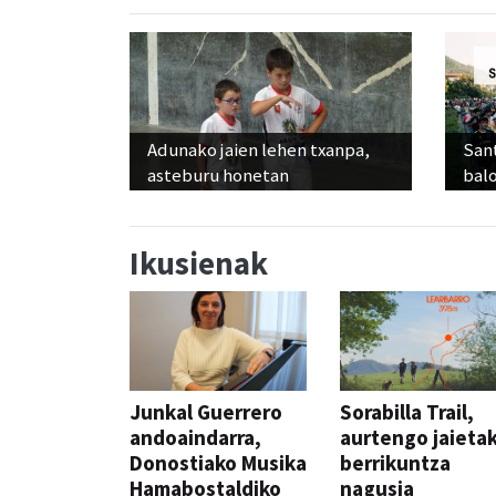
Adunako jaien lehen txanpa,
Sant
asteburu honetan
balo
Ikusienak
Junkal Guerrero
Sorabilla Trail,
andoaindarra,
aurtengo jaieta
Donostiako Musika
berrikuntza
Hamabostaldiko
nagusia