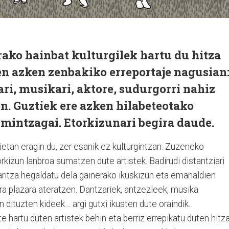
rako hainbat kulturgilek hartu du hitza
n azken zenbakiko erreportaje nagusian
ari, musikari, aktore, sudurgorri nahiz
en. Guztiek ere azken hilabeteotako
 mintzagai. Etorkizunari begira daude.
etan eragin du, zer esanik ez kulturgintzan. Zuzeneko
rkizun lanbroa sumatzen dute artistek. Badirudi distantziari
laritza hegaldatu dela gainerako ikuskizun eta emanaldien
 dira plazara ateratzen. Dantzariek, antzezleek, musika
n dituzten kideek… argi gutxi ikusten dute oraindik.
te hartu duten artistek behin eta berriz errepikatu duten hitza