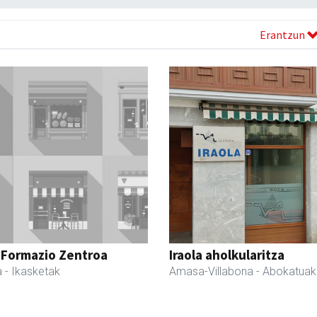
Erantzun
 Formazio Zentroa
Iraola aholkularitza
a
- Ikasketak
Amasa-Villabona
- Abokatuak