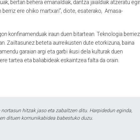
uak, bertan behera emanaldiak, dantza jaialdiak atzeratu egi
n berriz ere ohiko martxari”, diote, esaterako,
Amasa-
k egon konfinamenduak iraun duen bitartean. Teknologia berriez
nean. Zailtasunez beteta aurreikusten dute etorkizuna, baina
amendu garaian argi eta garbi ikusi dela kulturak duen
bere tartea eta baliabideak eskaintzea falta da orain.
ortasun hitzak jaso eta zabaltzen ditu. Harpidedun eginda,
tzen dituen komunikabidea babestuko duzu.