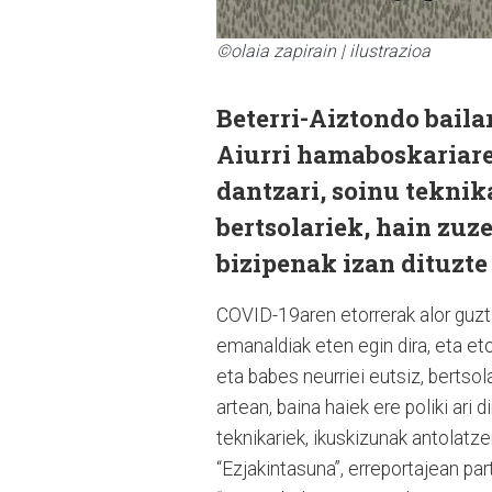
©olaia zapirain | ilustrazioa
Beterri-Aiztondo baila
Aiurri hamaboskariare
dantzari, soinu teknik
bertsolariek, hain zuz
bizipenak izan dituzte
COVID-19aren etorrerak alor guzti
emanaldiak eten egin dira, eta eto
eta babes neurriei eutsiz, bertso
artean, baina haiek ere poliki ari
teknikariek, ikuskizunak antolatze
“Ezjakintasuna”, erreportajean par