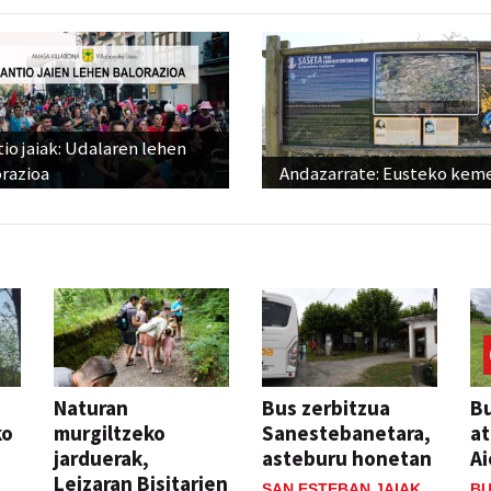
io jaiak: Udalaren lehen
razioa
Andazarrate: Eusteko kem
Naturan
Bus zerbitzua
Bu
ko
murgiltzeko
Sanestebanetara,
at
jarduerak,
asteburu honetan
Ai
Leizaran Bisitarien
SAN ESTEBAN JAIAK
BU