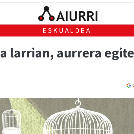
ESKUALDEA
a larrian, aurrera egit