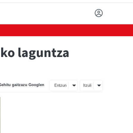
eko laguntza
Gehitu gaitzazu Googlen
Entzun
Itzuli