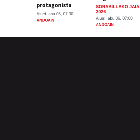
protagonista
SORABILLAKO JAIA
2026
Aiurri
abu 05, 07:00
Aiurri
abu 06, 07:00
ANDOAIN
ANDOAIN