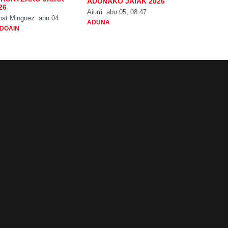
ADUNAKO JAIAK 2026
26
Aiurri
abu 05, 08:47
bat Minguez
abu 04
ADUNA
DOAIN