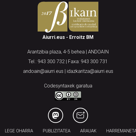
Aiurri.eus - Erroitz BM
Arantzibia plaza, 4-5 behea | ANDOAIN
Tel.: 943 300 732 | Faxa: 943 300 731
andoain@aiurri.eus | idazkaritza@aiurri.eus
Codesyntaxek garatua
LEGE OHARRA
PUBLIZITATEA
ARAUAK
HARREMANET