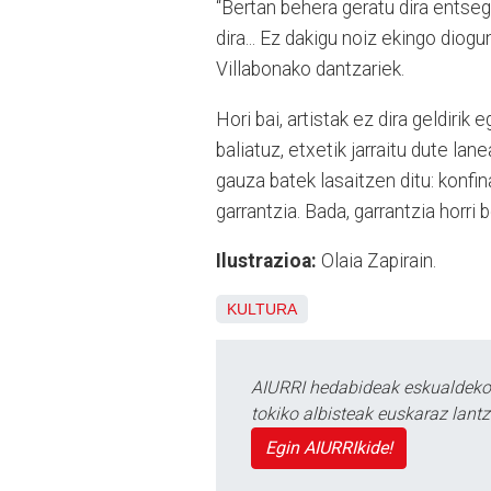
“Bertan behera geratu dira entseg
dira... Ez dakigu noiz ekingo diogu
Villabonako dantzariek.
Hori bai, artistak ez dira geldiri
baliatuz, etxetik jarraitu dute la
gauza batek lasaitzen ditu: konfin
garrantzia. Bada, garrantzia horri 
Ilustrazioa:
Olaia Zapirain.
KULTURA
AIURRI hedabideak eskualdeko n
tokiko albisteak euskaraz lan
Egin AIURRIkide!