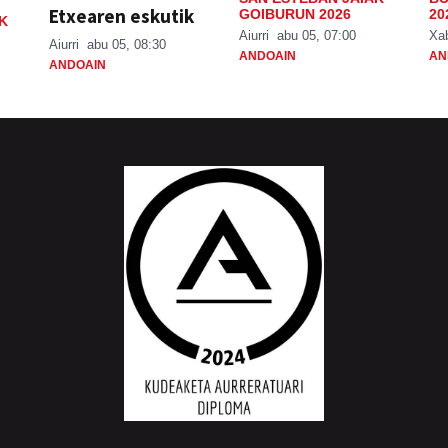
Etxearen eskutik
GOIBURUN 2026
20
K
Aiurri
abu 05, 07:00
Xa
Aiurri
abu 05, 08:30
ANDOAIN
AN
ANDOAIN