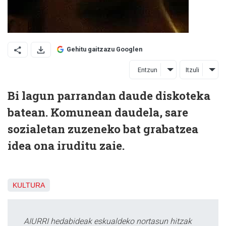
Gehitu gaitzazu Googlen
Entzun
Itzuli
Bi lagun parrandan daude diskoteka
batean. Komunean daudela, sare
sozialetan zuzeneko bat grabatzea
idea ona iruditu zaie.
KULTURA
AIURRI hedabideak eskualdeko nortasun hitzak