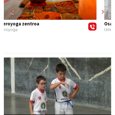
Previous
Next
Osane belar eta eko denda
Urnieta
- Akupuntura