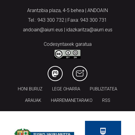
Arantzibia plaza, 4-5 behea | ANDOAIN
Tel.: 943 300 732 | Faxa: 943 300 731
andoain@aiurri.eus | idazkaritza@aiurri.eus
Codesyntaxek garatua
HONI BURUZ
LEGE OHARRA
PUBLIZITATEA
ARAUAK
HARREMANETARAKO
RSS