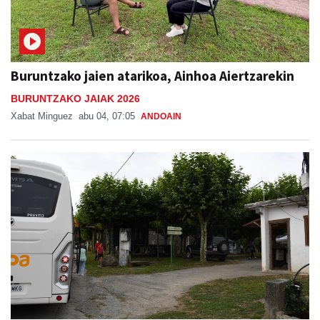
Buruntzako jaien atarikoa, Ainhoa Aiertzarekin
BURUNTZAKO JAIAK 2026
Xabat Minguez
abu 04, 07:05
ANDOAIN