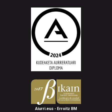
Aiurri.eus - Erroitz BM