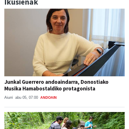
Ikusienak
Junkal Guerrero andoaindarra, Donostiako
Musika Hamabostaldiko protagonista
Aiurri
abu 05, 07:00
ANDOAIN