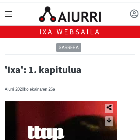
IXA WEBSAILA
SARRERA
'Ixa': 1. kapitulua
Aiurri
2020ko ekainaren 26a