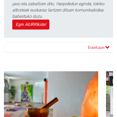
jaso eta zabaltzen ditu. Harpidedun eginda, tokiko
albisteak euskaraz lantzen dituen komunikabidea
babestuko duzu.
Egin AIURRIkide!
Erantzun