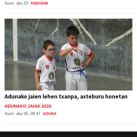
Aiurri
abu 03
ANDOAIN
Adunako jaien lehen txanpa, asteburu honetan
ADUNAKO JAIAK 2026
Aiurri
abu 05, 08:47
ADUNA