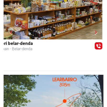
Previous
Next
Amabi haur eta gazte jantziak
Andoain
- Arropa-dendak