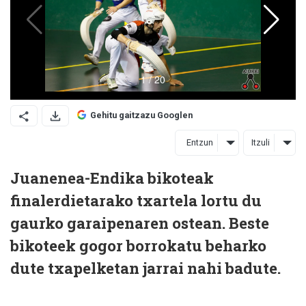
Gehitu gaitzazu Googlen
Entzun
Itzuli
Juanenea-Endika bikoteak
finalerdietarako txartela lortu du
gaurko garaipenaren ostean. Beste
bikoteek gogor borrokatu beharko
dute txapelketan jarrai nahi badute.