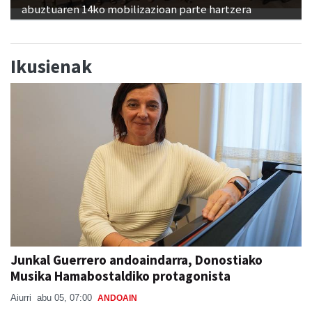
abuztuaren 14ko mobilizazioan parte hartzera
Ikusienak
Junkal Guerrero andoaindarra, Donostiako
Musika Hamabostaldiko protagonista
Aiurri
abu 05, 07:00
ANDOAIN