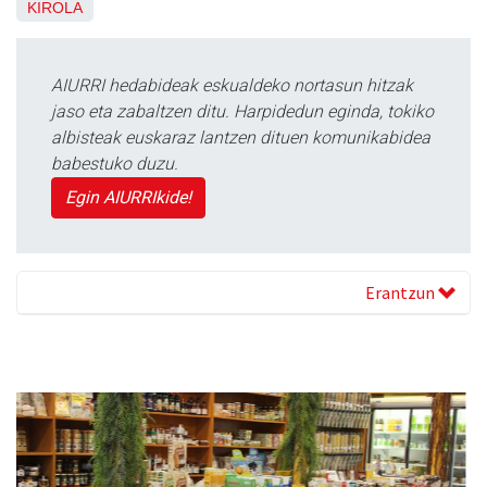
KIROLA
AIURRI hedabideak eskualdeko nortasun hitzak
jaso eta zabaltzen ditu. Harpidedun eginda, tokiko
albisteak euskaraz lantzen dituen komunikabidea
babestuko duzu.
Egin AIURRIkide!
Erantzun