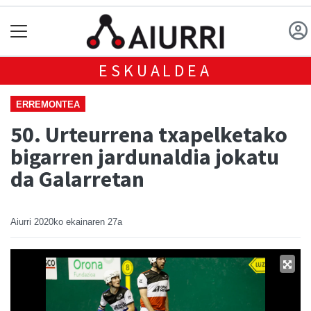
ESKUALDEA
ERREMONTEA
50. Urteurrena txapelketako
bigarren jardunaldia jokatu
da Galarretan
Aiurri
2020ko ekainaren 27a