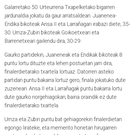
Galarretako 50. Urteurrena Txapelketako bigarren
jardunaldia jokatu da gaur arratsaldean. Juanenea-
Endika bikoteak Ansa II eta Larrañagari irabazi diete, 35-
30. Urriza-Zubiri bikoteak Goikoetxeari eta
Barrenetxeari gailendu dira, 30-29.
Gaurko partidekin, Juaneneak eta Endikak bikoteak 8
puntu lortu dituzte eta lehen postuetan jarri dira,
finalerdietarako txartela lortuaz. Datorren asteko
partidan puntu bakarra lortuz gero, finala jokatuko dute
zuzenean. Ansa II eta Larrañagak puntu bakarra lortu
dute gaurko norgehiagokan, baina oraindik ez dute
finalerdietarako txartela.
Urriza eta Zubiri puntu bat gehiagorekin finalerdietan
egongo lirateke, eta memento honetan hirugarren