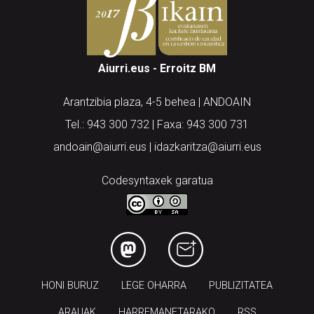
Aiurri.eus - Erroitz BM
Arantzibia plaza, 4-5 behea | ANDOAIN
Tel.: 943 300 732 | Faxa: 943 300 731
andoain@aiurri.eus | idazkaritza@aiurri.eus
Codesyntaxek garatua
HONI BURUZ
LEGE OHARRA
PUBLIZITATEA
ARAUAK
HARREMANETARAKO
RSS