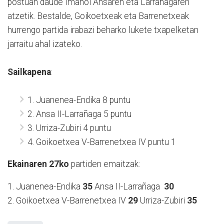
postuan daude Imanol Ansaren eta Larrañagaren
atzetik. Bestalde, Goikoetxeak eta Barrenetxeak
hurrengo partida irabazi beharko lukete txapelketan
jarraitu ahal izateko.
Sailkapena
:
1. Juanenea-Endika 8 puntu
2. Ansa II-Larrañaga 5 puntu
3. Urriza-Zubiri 4 puntu
4. Goikoetxea V-Barrenetxea IV puntu 1
Ekainaren 27ko
partiden emaitzak:
1. Juanenea-Endika
35
Ansa II-Larrañaga
30
2. Goikoetxea V-Barrenetxea IV
29
Urriza-Zubiri
35