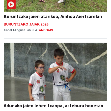
Buruntzako jaien atarikoa, Ainhoa Aiertzarekin
BURUNTZAKO JAIAK 2026
Xabat Minguez
abu 04
ANDOAIN
Adunako jaien lehen txanpa, asteburu honetan