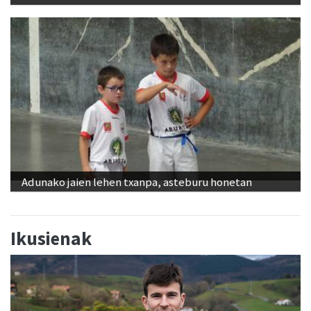
Adunako jaien lehen txanpa, asteburu honetan
Ikusienak