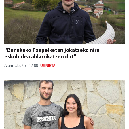
"Banakako Txapelketan jokatzeko nire
eskubidea aldarrikatzen dut"
Aiurri
abu 07, 12:00
URNIETA