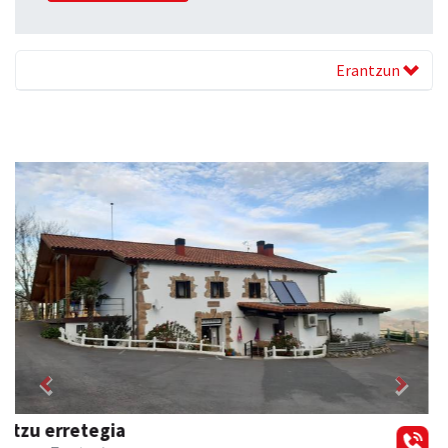
Erantzun
Previous
Next
Osane belar eta eko denda