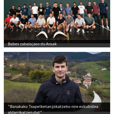
Babes zabala jaso du Ansak
"Banakako Txapelketan jokatzeko nire eskubidea
aldarrikatzen dut"