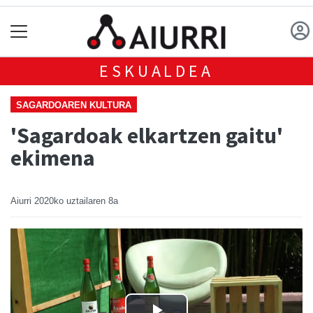
ESKUALDEA
SAGARDOAREN KULTURA
'Sagardoak elkartzen gaitu'
ekimena
Aiurri
2020ko uztailaren 8a