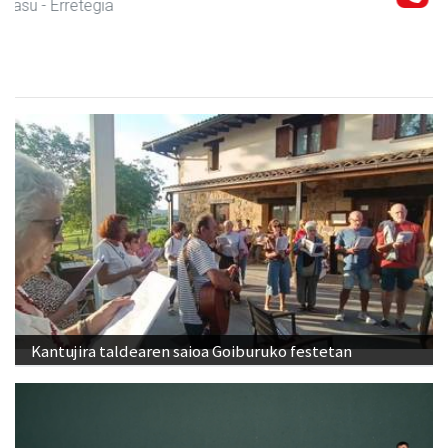
Urnieta
- Akupuntura
Kantujira taldearen saioa Goiburuko festetan