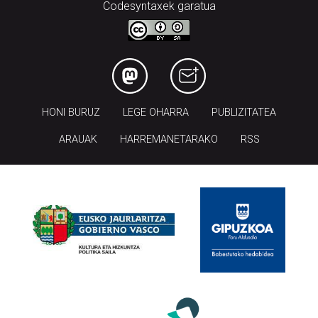
Codesyntaxek garatua
HONI BURUZ
LEGE OHARRA
PUBLIZITATEA
ARAUAK
HARREMANETARAKO
RSS