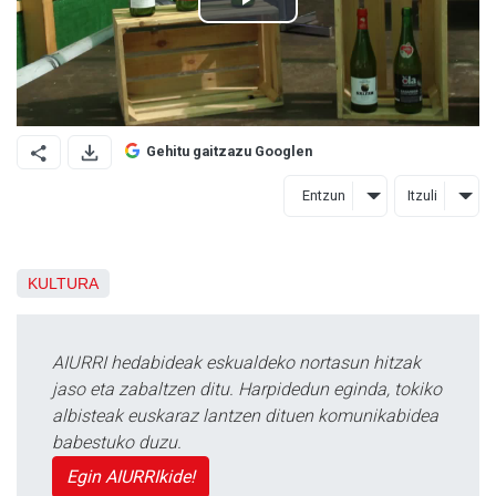
Gehitu gaitzazu Googlen
Entzun
Itzuli
KULTURA
AIURRI hedabideak eskualdeko nortasun hitzak
jaso eta zabaltzen ditu. Harpidedun eginda, tokiko
albisteak euskaraz lantzen dituen komunikabidea
babestuko duzu.
Egin AIURRIkide!