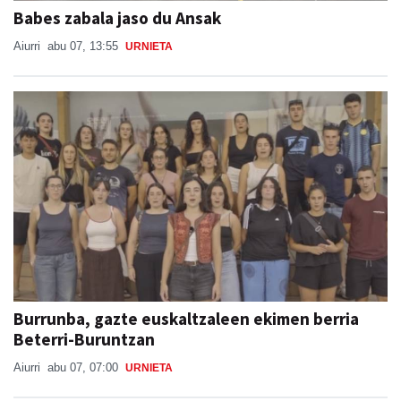
Babes zabala jaso du Ansak
Aiurri
abu 07, 13:55
URNIETA
Burrunba, gazte euskaltzaleen ekimen berria
Beterri-Buruntzan
Aiurri
abu 07, 07:00
URNIETA