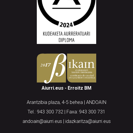
Aiurri.eus - Erroitz BM
Arantzibia plaza, 4-5 behea | ANDOAIN
Tel.: 943 300 732 | Faxa: 943 300 731
andoain@aiurri.eus | idazkaritza@aiurri.eus