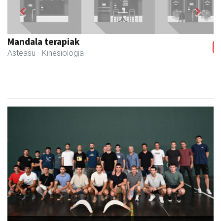
Previous
Next
Karrika auto konponketa
Andoain
- Auto konponketak
Babes zabala jaso du Ansak