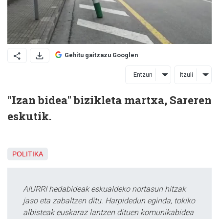
Gehitu gaitzazu Googlen
Entzun
Itzuli
"Izan bidea" bizikleta martxa, Sareren
eskutik.
POLITIKA
AIURRI hedabideak eskualdeko nortasun hitzak
jaso eta zabaltzen ditu. Harpidedun eginda, tokiko
albisteak euskaraz lantzen dituen komunikabidea