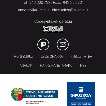
Codesyntaxek garatua
HONI BURUZ
LEGE OHARRA
PUBLIZITATEA
ARAUAK
HARREMANETARAKO
RSS