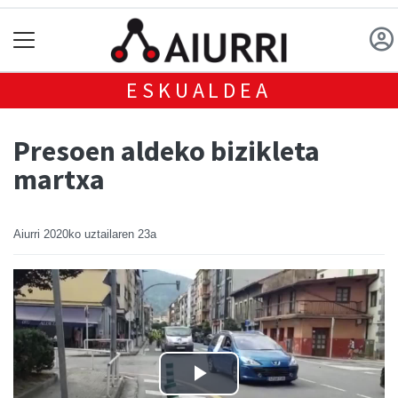
ESKUALDEA
Presoen aldeko bizikleta
martxa
Aiurri
2020ko uztailaren 23a