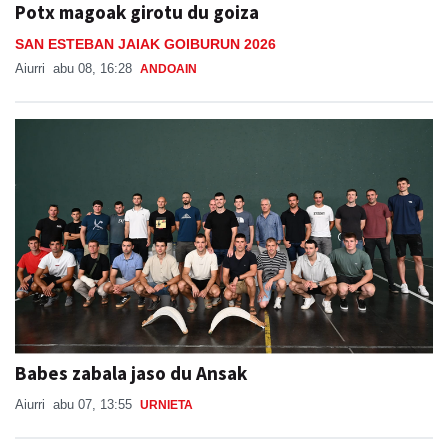
SAN ESTEBAN JAIAK GOIBURUN 2026
Aiurri
abu 08, 16:28
ANDOAIN
Babes zabala jaso du Ansak
Aiurri
abu 07, 13:55
URNIETA