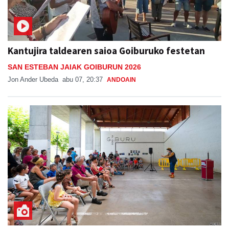
Kantujira taldearen saioa Goiburuko festetan
SAN ESTEBAN JAIAK GOIBURUN 2026
Jon Ander Ubeda
abu 07, 20:37
ANDOAIN
Potx magoak girotu du goiza