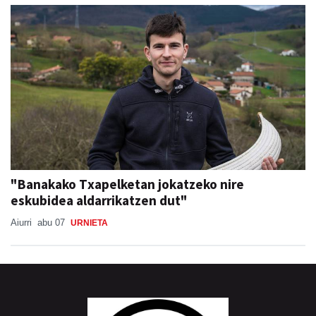
"Banakako Txapelketan jokatzeko nire
eskubidea aldarrikatzen dut"
Aiurri
abu 07
URNIETA