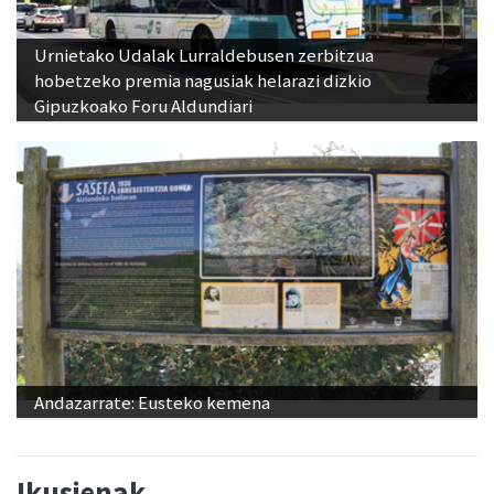
Urnietako Udalak Lurraldebusen zerbitzua
hobetzeko premia nagusiak helarazi dizkio
Gipuzkoako Foru Aldundiari
Andazarrate: Eusteko kemena
Ikusienak