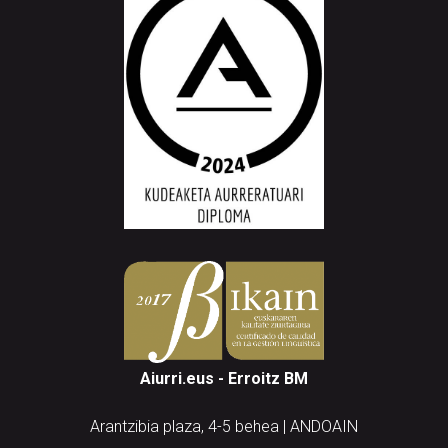
Aiurri.eus - Erroitz BM
Arantzibia plaza, 4-5 behea | ANDOAIN
Tel.: 943 300 732 | Faxa: 943 300 731
andoain@aiurri.eus | idazkaritza@aiurri.eus