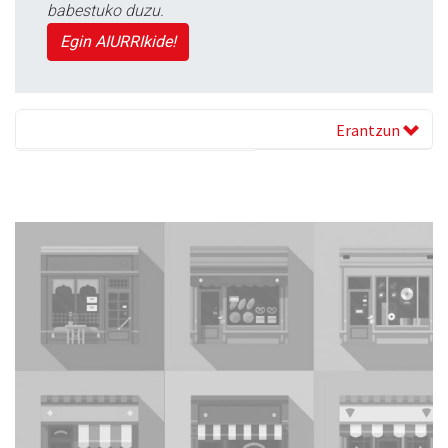
babestuko duzu.
Egin AIURRIkide!
Erantzun