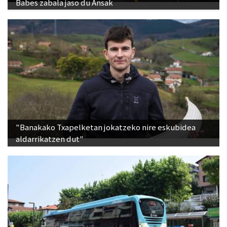
"Banakako Txapelketan jokatzeko nire eskubidea
aldarrikatzen dut"