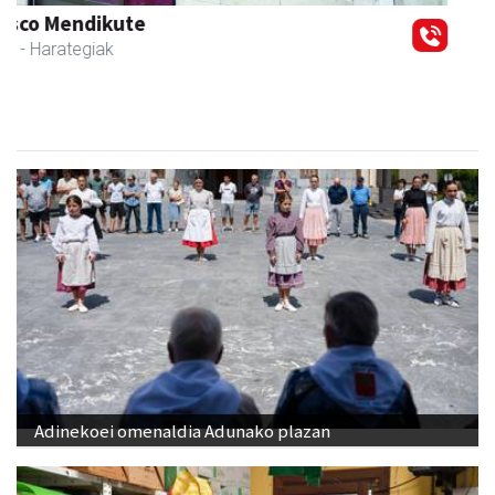
Andoaingo AEK euskaltegia
Andoain
- Euskaltegiak
Adinekoei omenaldia Adunako plazan