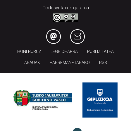
Codesyntaxek garatua
HONI BURUZ
LEGE OHARRA
PUBLIZITATEA
ARAUAK
HARREMANETARAKO
RSS