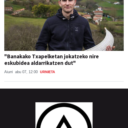
"Banakako Txapelketan jokatzeko nire
eskubidea aldarrikatzen dut"
Aiurri
abu 07, 12:00
URNIETA