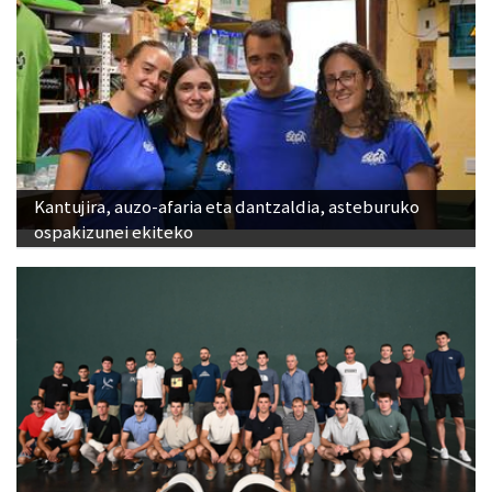
Kantujira, auzo-afaria eta dantzaldia, asteburuko
ospakizunei ekiteko