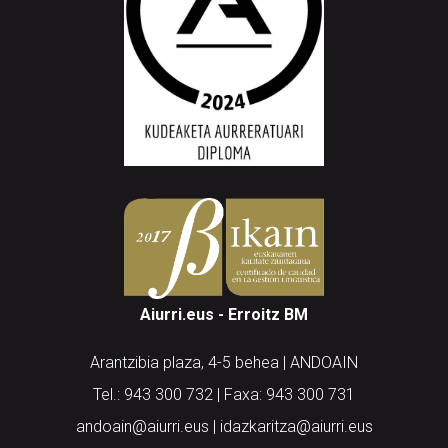
Aiurri.eus - Erroitz BM
Arantzibia plaza, 4-5 behea | ANDOAIN
Tel.: 943 300 732 | Faxa: 943 300 731
andoain@aiurri.eus | idazkaritza@aiurri.eus