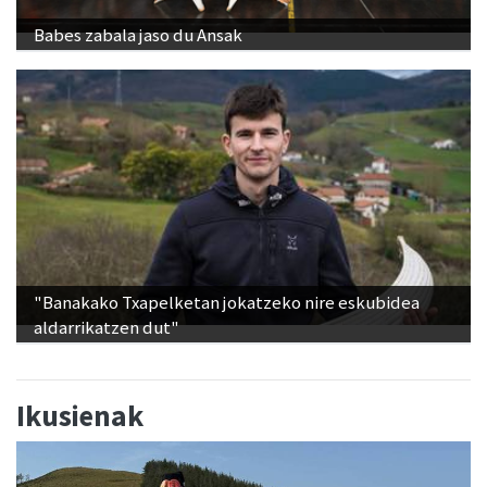
Babes zabala jaso du Ansak
"Banakako Txapelketan jokatzeko nire eskubidea
aldarrikatzen dut"
Ikusienak