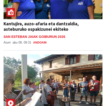
Kantujira, auzo-afaria eta dantzaldia,
asteburuko ospakizunei ekiteko
SAN ESTEBAN JAIAK GOIBURUN 2026
Aiurri
abu 08, 09:31
ANDOAIN