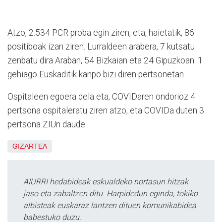
Atzo, 2.534 PCR proba egin ziren, eta, haietatik, 86
positiboak izan ziren. Lurraldeen arabera, 7 kutsatu
zenbatu dira Araban, 54 Bizkaian eta 24 Gipuzkoan. 1
gehiago Euskaditik kanpo bizi diren pertsonetan.
Ospitaleen egoera dela eta, COVIDaren ondorioz 4
pertsona ospitaleratu ziren atzo, eta COVIDa duten 3
pertsona ZIUn daude.
GIZARTEA
AIURRI hedabideak eskualdeko nortasun hitzak
jaso eta zabaltzen ditu. Harpidedun eginda, tokiko
albisteak euskaraz lantzen dituen komunikabidea
babestuko duzu.