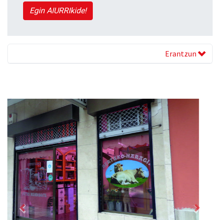
Egin AIURRIkide!
Erantzun
Previous
Next