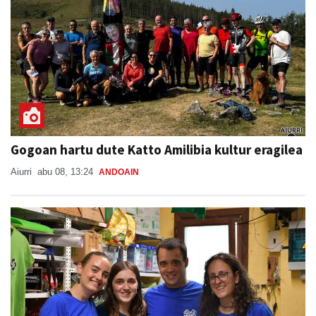
Gogoan hartu dute Katto Amilibia kultur eragilea
Aiurri
abu 08, 13:24
ANDOAIN