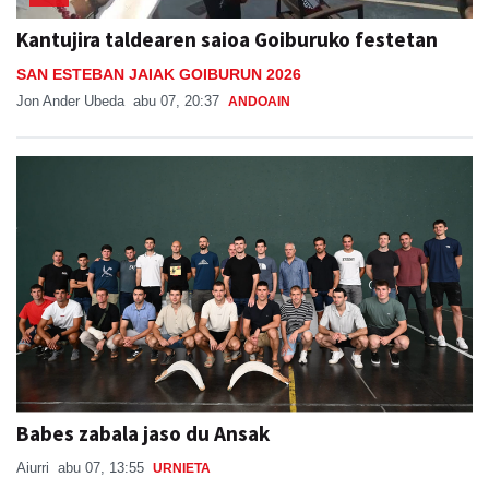
Kantujira taldearen saioa Goiburuko festetan
SAN ESTEBAN JAIAK GOIBURUN 2026
Jon Ander Ubeda
abu 07, 20:37
ANDOAIN
Babes zabala jaso du Ansak
Aiurri
abu 07, 13:55
URNIETA