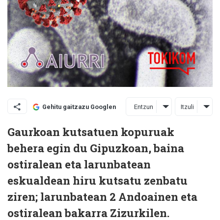
Entzun
Itzuli
Gehitu gaitzazu Googlen
Gaurkoan kutsatuen kopuruak
behera egin du Gipuzkoan, baina
ostiralean eta larunbatean
eskualdean hiru kutsatu zenbatu
ziren;
larunbatean 2 Andoainen
eta
ostiralean bakarra Zizurkilen.