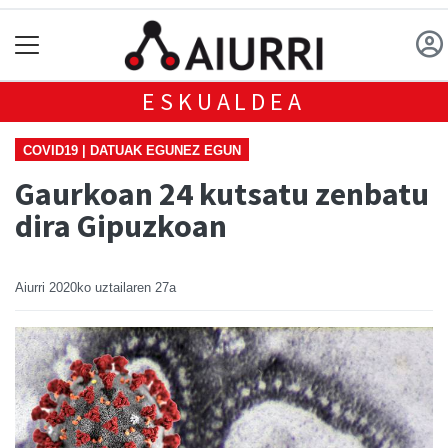
ESKUALDEA
COVID19 | DATUAK EGUNEZ EGUN
Gaurkoan 24 kutsatu zenbatu
dira Gipuzkoan
Aiurri
2020ko uztailaren 27a