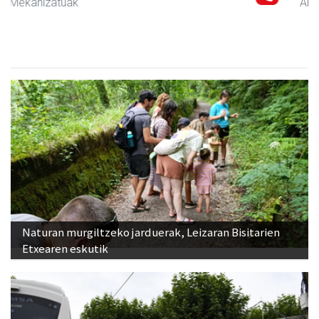
Andoain
- Autoeskolak
Naturan murgiltzeko jarduerak, Leizaran Bisitarien
Etxearen eskutik