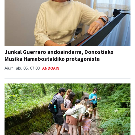
Junkal Guerrero andoaindarra, Donostiako
Musika Hamabostaldiko protagonista
Aiurri
abu 05, 07:00
ANDOAIN