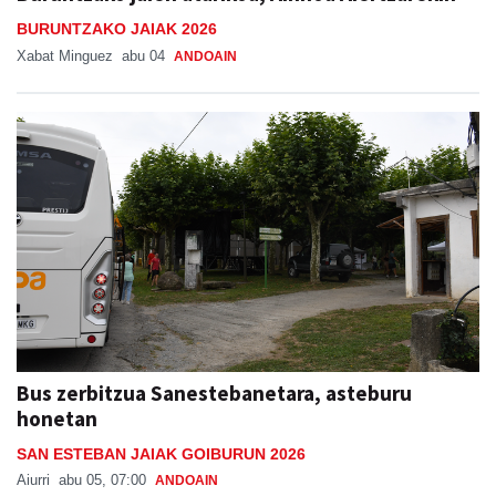
BURUNTZAKO JAIAK 2026
Xabat Minguez
abu 04
ANDOAIN
Bus zerbitzua Sanestebanetara, asteburu
honetan
SAN ESTEBAN JAIAK GOIBURUN 2026
Aiurri
abu 05, 07:00
ANDOAIN