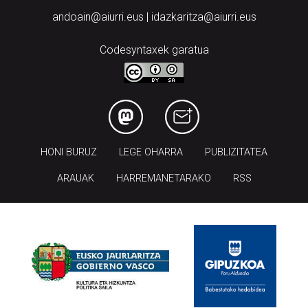
andoain@aiurri.eus | idazkaritza@aiurri.eus
Codesyntaxek garatua
HONI BURUZ
LEGE OHARRA
PUBLIZITATEA
ARAUAK
HARREMANETARAKO
RSS