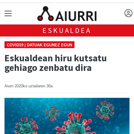
ESKUALDEA
COVID19 | DATUAK EGUNEZ EGUN
Eskualdean hiru kutsatu
gehiago zenbatu dira
Aiurri
2020ko uztailaren 30a