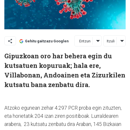
Entzun
Itzuli
Gehitu gaitzazu Googlen
Gipuzkoan oro har behera egin du
kutsatuen kopuruak; hala ere,
Villabonan, Andoainen eta Zizurkilen
kutsatu bana zenbatu dira.
Atzoko egunean zehar 4.297 PCR proba egin zituzten,
eta horietatik 204 izan ziren positiboak. Lurraldearen
arabera, 23 kutsatu zenbatu dira Araban, 145 Bizkaian