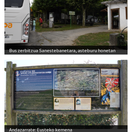
Bus zerbitzua Sanestebanetara, asteburu honetan
Andazarrate: Eusteko kemena