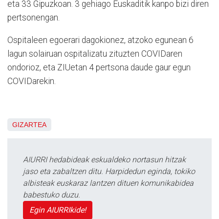
eta 33 Gipuzkoan. 3 gehiago Euskaditik kanpo bizi diren
pertsonengan.
Ospitaleen egoerari dagokionez, atzoko egunean 6
lagun solairuan ospitalizatu zituzten COVIDaren
ondorioz, eta ZIUetan 4 pertsona daude gaur egun
COVIDarekin.
GIZARTEA
AIURRI hedabideak eskualdeko nortasun hitzak
jaso eta zabaltzen ditu. Harpidedun eginda, tokiko
albisteak euskaraz lantzen dituen komunikabidea
babestuko duzu.
Egin AIURRIkide!