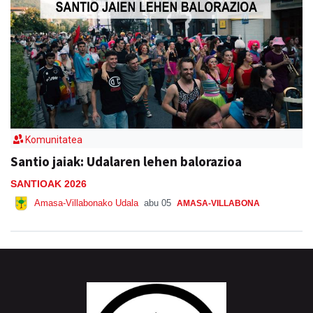
Komunitatea
Santio jaiak: Udalaren lehen balorazioa
SANTIOAK 2026
Amasa-Villabonako Udala
abu 05
AMASA-VILLABONA