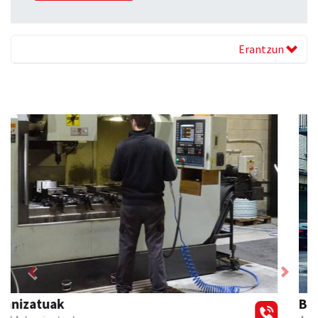
Erantzun
Previous
Next
Bengoetxea autoeskola