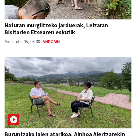
Naturan murgiltzeko jarduerak, Leizaran
Bisitarien Etxearen eskutik
Aiurri
abu 05, 08:30
ANDOAIN
Buruntzako jaien atarikoa, Ainhoa Aiertzarekin