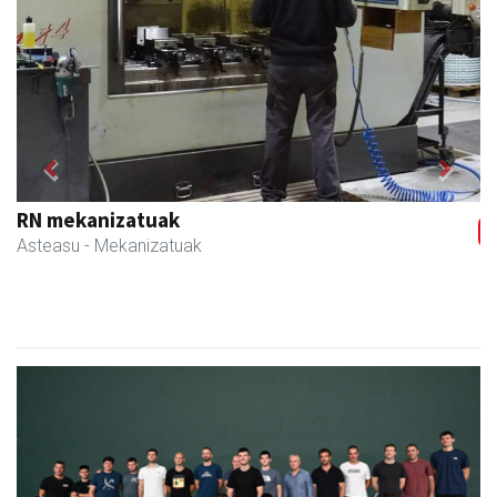
Previous
Next
RN mekanizatuak
Asteasu
- Mekanizatuak