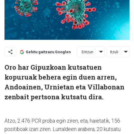
Entzun
Itzuli
Gehitu gaitzazu Googlen
Oro har Gipuzkoan kutsatuen
kopuruak behera egin duen arren,
Andoainen, Urnietan eta Villabonan
zenbait pertsona kutsatu dira.
Atzo, 2.476 PCR proba egin ziren, eta, haietatik, 156
positiboak izan ziren. Lurraldeen arabera, 20 kutsatu