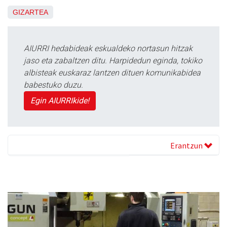
GIZARTEA
AIURRI hedabideak eskualdeko nortasun hitzak
jaso eta zabaltzen ditu. Harpidedun eginda, tokiko
albisteak euskaraz lantzen dituen komunikabidea
babestuko duzu.
Egin AIURRIkide!
Erantzun