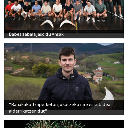
Babes zabala jaso du Ansak
"Banakako Txapelketan jokatzeko nire eskubidea
aldarrikatzen dut"