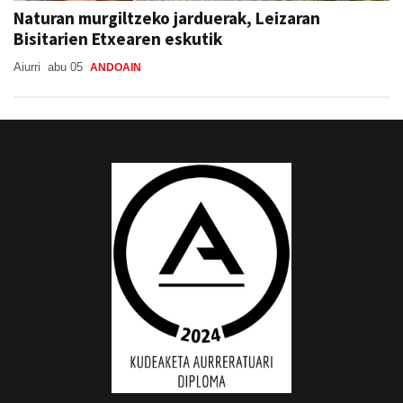
Naturan murgiltzeko jarduerak, Leizaran
Bisitarien Etxearen eskutik
Aiurri
abu 05
ANDOAIN