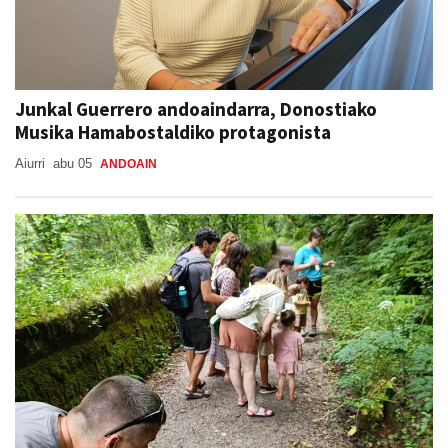
Junkal Guerrero andoaindarra, Donostiako
Musika Hamabostaldiko protagonista
Aiurri
abu 05
ANDOAIN