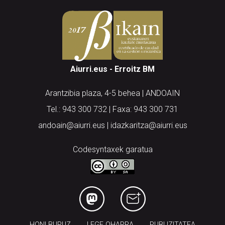
Aiurri.eus - Erroitz BM
Arantzibia plaza, 4-5 behea | ANDOAIN
Tel.: 943 300 732 | Faxa: 943 300 731
andoain@aiurri.eus | idazkaritza@aiurri.eus
Codesyntaxek garatua
HONI BURUZ
LEGE OHARRA
PUBLIZITATEA