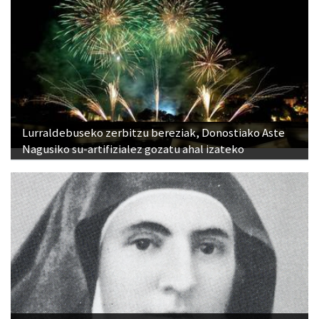
Lurraldebuseko zerbitzu bereziak, Donostiako Aste
Nagusiko su-artifizialez gozatu ahal izateko