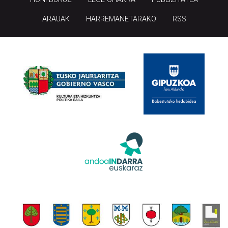
ARAUAK
HARREMANETARAKO
RSS