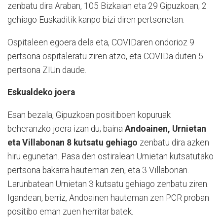
zenbatu dira Araban, 105 Bizkaian eta 29 Gipuzkoan; 2
gehiago Euskaditik kanpo bizi diren pertsonetan.
Ospitaleen egoera dela eta, COVIDaren ondorioz 9
pertsona ospitaleratu ziren atzo, eta COVIDa duten 5
pertsona ZIUn daude.
Eskualdeko joera
Esan bezala, Gipuzkoan positiboen kopuruak
beheranzko joera izan du; baina
Andoainen, Urnietan
eta Villabonan 8 kutsatu gehiago
zenbatu dira azken
hiru egunetan. Pasa den ostiralean Urnietan kutsatutako
pertsona bakarra hauteman zen, eta 3 Villabonan.
Larunbatean Urnietan 3 kutsatu gehiago zenbatu ziren.
Igandean, berriz, Andoainen hauteman zen PCR proban
positibo eman zuen herritar batek.