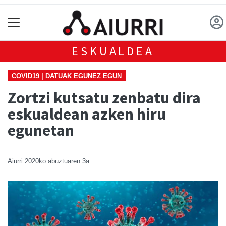
ESKUALDEA
COVID19 | DATUAK EGUNEZ EGUN
Zortzi kutsatu zenbatu dira
eskualdean azken hiru
egunetan
Aiurri
2020ko abuztuaren 3a