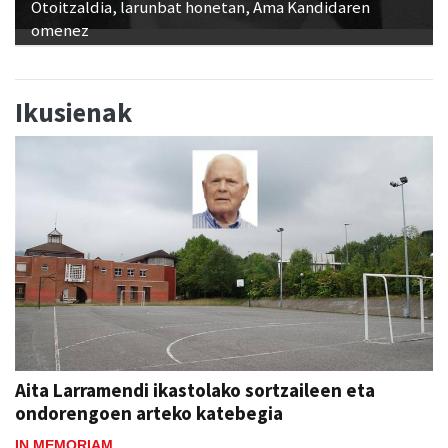
Otoitzaldia, larunbat honetan, Ama Kandidaren
omenez
Ikusienak
Aita Larramendi ikastolako sortzaileen eta
ondorengoen arteko katebegia
IN MEMORIAM