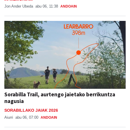
Jon Ander Ubeda
abu 06, 11:38
ANDOAIN
Sorabilla Trail, aurtengo jaietako berrikuntza
nagusia
SORABILLAKO JAIAK 2026
Aiurri
abu 06, 07:00
ANDOAIN