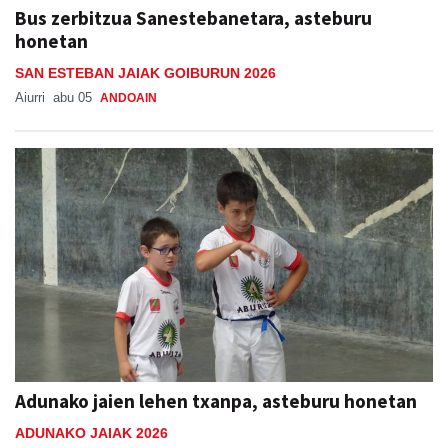
Bus zerbitzua Sanestebanetara, asteburu
honetan
SAN ESTEBAN JAIAK GOIBURUN 2026
Aiurri
abu 05
ANDOAIN
Adunako jaien lehen txanpa, asteburu honetan
ADUNAKO JAIAK 2026