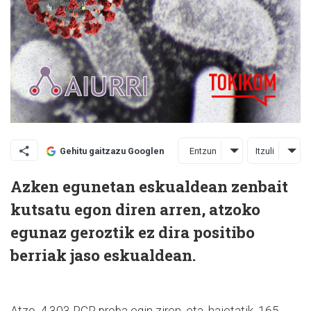
Entzun
Itzuli
Gehitu gaitzazu Googlen
Azken egunetan eskualdean zenbait
kutsatu egon diren arren, atzoko
egunaz geroztik ez dira positibo
berriak jaso eskualdean.
Atzo, 4.303 PCR proba egin ziren, eta, haietatik, 165