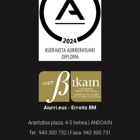
Aiurri.eus - Erroitz BM
Arantzibia plaza, 4-5 behea | ANDOAIN
Tel.: 943 300 732 | Faxa: 943 300 731