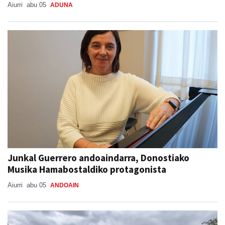
Aiurri
abu 05
ADUNA
Junkal Guerrero andoaindarra, Donostiako
Musika Hamabostaldiko protagonista
Aiurri
abu 05
ANDOAIN