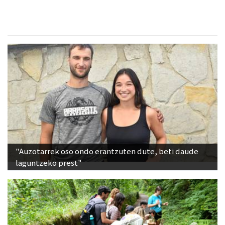
"Auzotarrek oso ondo erantzuten dute, beti daude
laguntzeko prest"