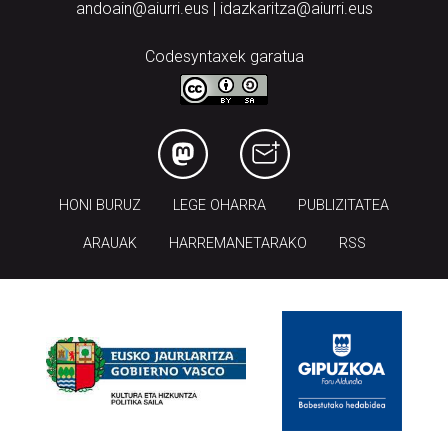
andoain@aiurri.eus | idazkaritza@aiurri.eus
Codesyntaxek garatua
HONI BURUZ
LEGE OHARRA
PUBLIZITATEA
ARAUAK
HARREMANETARAKO
RSS