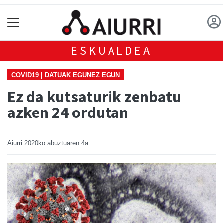
ESKUALDEA
COVID19 | DATUAK EGUNEZ EGUN
Ez da kutsaturik zenbatu
azken 24 ordutan
Aiurri
2020ko abuztuaren 4a