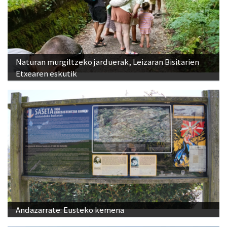
Naturan murgiltzeko jarduerak, Leizaran Bisitarien
Etxearen eskutik
Andazarrate: Eusteko kemena