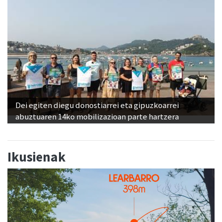
Dei egiten diegu donostiarrei eta gipuzkoarrei
abuztuaren 14ko mobilizazioan parte hartzera
Ikusienak