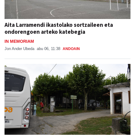
Aita Larramendi ikastolako sortzaileen eta
ondorengoen arteko katebegia
IN MEMORIAM
Jon Ander Ubeda
abu 06, 11:38
ANDOAIN