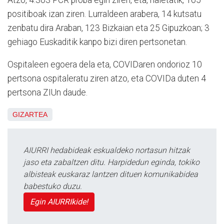
positiboak izan ziren. Lurraldeen arabera, 14 kutsatu
zenbatu dira Araban, 123 Bizkaian eta 25 Gipuzkoan; 3
gehiago Euskaditik kanpo bizi diren pertsonetan.
Ospitaleen egoera dela eta, COVIDaren ondorioz 10
pertsona ospitaleratu ziren atzo, eta COVIDa duten 4
pertsona ZIUn daude.
GIZARTEA
AIURRI hedabideak eskualdeko nortasun hitzak
jaso eta zabaltzen ditu. Harpidedun eginda, tokiko
albisteak euskaraz lantzen dituen komunikabidea
babestuko duzu.
Egin AIURRIkide!