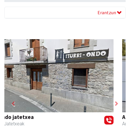
Erantzun
Previous
Next
Andoaingo AEK euskaltegia
Andoain
- Euskaltegiak