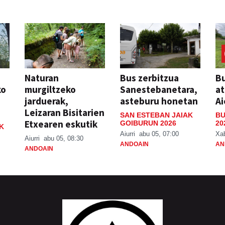
Naturan
Bus zerbitzua
Bu
ko
murgiltzeko
Sanestebanetara,
at
jarduerak,
asteburu honetan
Ai
Leizaran Bisitarien
SAN ESTEBAN JAIAK
BU
Etxearen eskutik
GOIBURUN 2026
20
K
Aiurri
abu 05, 07:00
Xa
Aiurri
abu 05, 08:30
ANDOAIN
AN
ANDOAIN