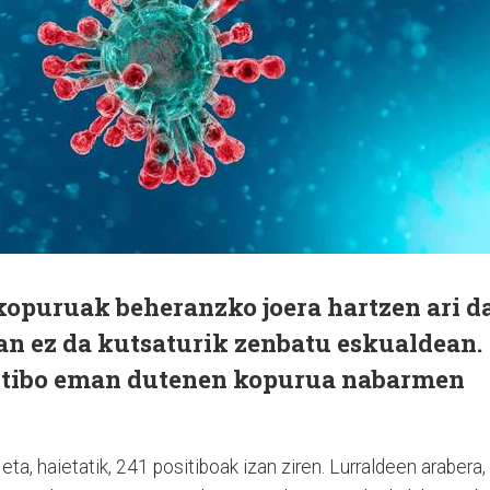
opuruak beheranzko joera hartzen ari da
an ez da kutsaturik zenbatu eskualdean.
sitibo eman dutenen kopurua nabarmen
eta, haietatik, 241 positiboak izan ziren. Lurraldeen arabera,