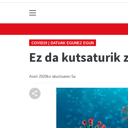
COVID19 | DATUAK EGUNEZ EGUN
Ez da kutsaturik
Aiurri
2020ko abuztuaren 5a