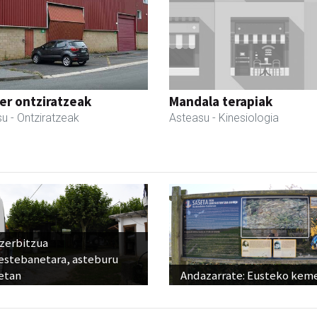
er ontziratzeak
Mandala terapiak
su
- Ontziratzeak
Asteasu
- Kinesiologia
 zerbitzua
estebanetara, asteburu
etan
Andazarrate: Eusteko kem