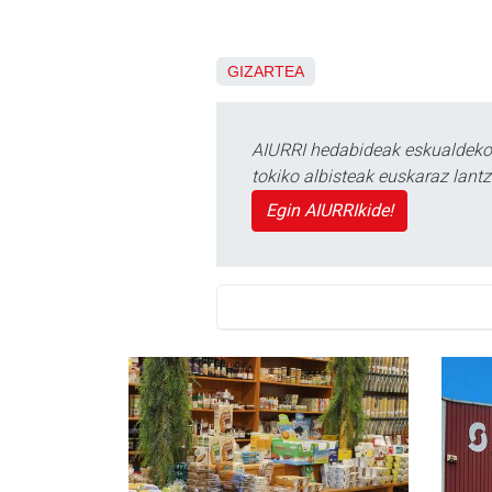
GIZARTEA
AIURRI hedabideak eskualdeko n
tokiko albisteak euskaraz lan
Egin AIURRIkide!