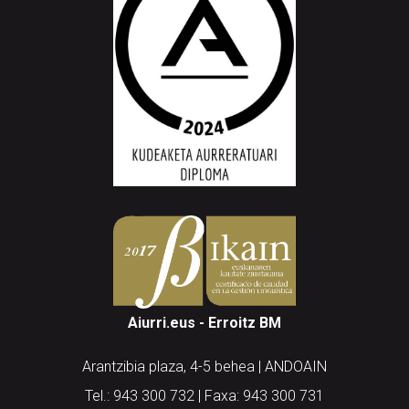
Aiurri.eus - Erroitz BM
Arantzibia plaza, 4-5 behea | ANDOAIN
Tel.: 943 300 732 | Faxa: 943 300 731