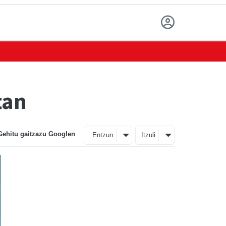
tan
Gehitu gaitzazu Googlen
Entzun
Itzuli