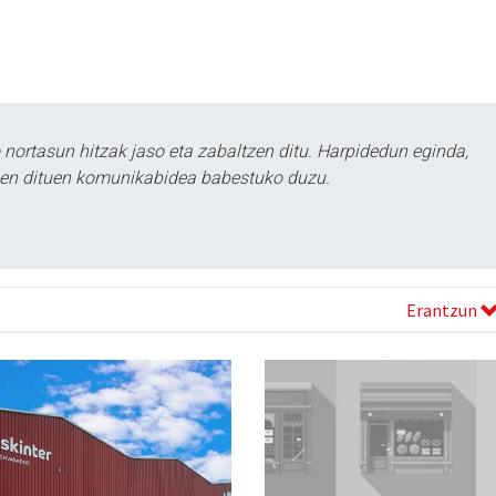
ortasun hitzak jaso eta zabaltzen ditu. Harpidedun eginda,
tzen dituen komunikabidea babestuko duzu.
Erantzun