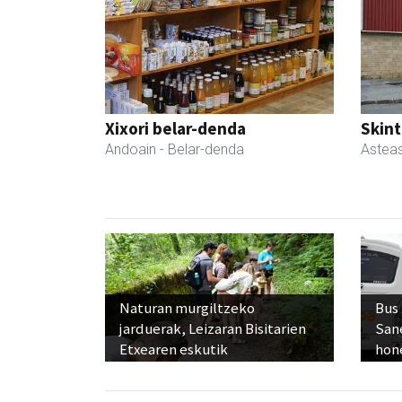
Xixori belar-denda
Skint
Andoain
- Belar-denda
Astea
Naturan murgiltzeko
Bus
jarduerak, Leizaran Bisitarien
San
Etxearen eskutik
hon