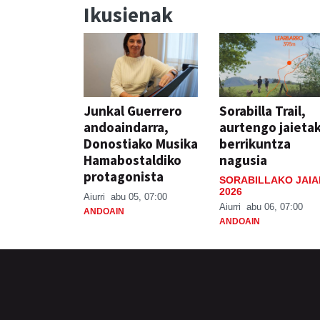
Ikusienak
Junkal Guerrero
Sorabilla Trail,
andoaindarra,
aurtengo jaieta
Donostiako Musika
berrikuntza
Hamabostaldiko
nagusia
protagonista
SORABILLAKO JAIA
2026
Aiurri
abu 05, 07:00
Aiurri
abu 06, 07:00
ANDOAIN
ANDOAIN