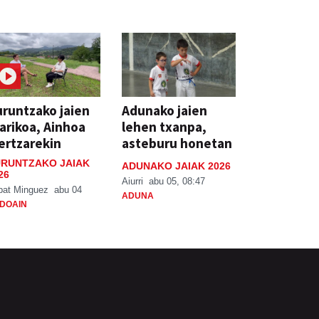
runtzako jaien
Adunako jaien
arikoa, Ainhoa
lehen txanpa,
ertzarekin
asteburu honetan
RUNTZAKO JAIAK
ADUNAKO JAIAK 2026
26
Aiurri
abu 05, 08:47
bat Minguez
abu 04
ADUNA
DOAIN