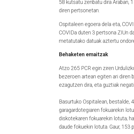
58 kutsatu zenbatu dira Araban, 1
diren pertsonetan.
Ospitaleen egoera dela eta, COVI
COVIDa duten 3 pertsona ZIUn dau
metatutako datuak aztertu ondoren
Behaketen emaitzak
Atzo 265 PCR egin ziren Urdulizk
bezeroen artean egiten ari diren 
ezagutzen dira, eta guztiak negati
Basurtuko Ospitalean, bestalde, 
garagardotegiaren fokuarekin lotu
diskotekaren fokuarekin lotuta; h
daude fokuekin lotuta. Gaur, 153 