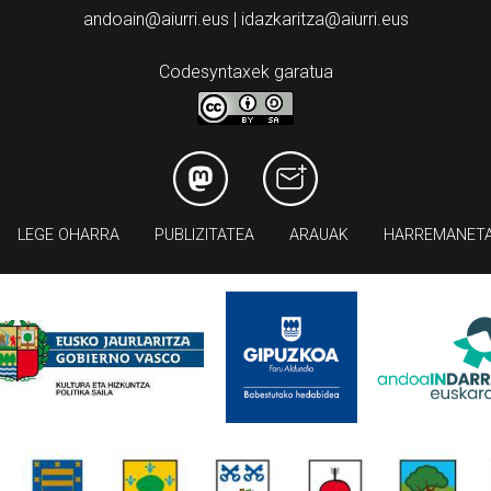
andoain@aiurri.eus | idazkaritza@aiurri.eus
Codesyntaxek garatua
LEGE OHARRA
PUBLIZITATEA
ARAUAK
HARREMANET