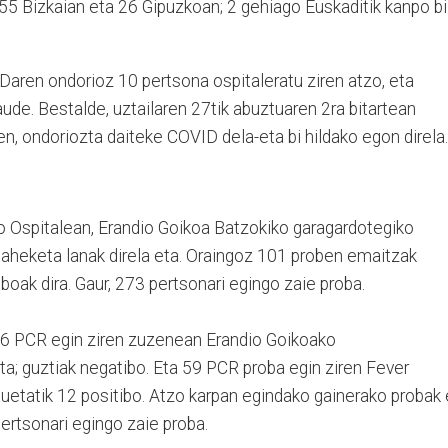
55 Bizkaian eta 26 Gipuzkoan; 2 gehiago Euskaditik kanpo bi
Daren ondorioz 10 pertsona ospitaleratu ziren atzo, eta
de. Bestalde, uztailaren 27tik abuztuaren 2ra bitartean
, ondoriozta daiteke COVID dela-eta bi hildako egon direla.
o Ospitalean, Erandio Goikoa Batzokiko garagardotegiko
baheketa lanak direla eta. Oraingoz 101 proben emaitzak
boak dira. Gaur, 273 pertsonari egingo zaie proba.
46 PCR egin ziren zuzenean Erandio Goikoako
ta; guztiak negatibo. Eta 59 PCR proba egin ziren Fever
auetatik 12 positibo. Atzo karpan egindako gainerako probak
pertsonari egingo zaie proba.