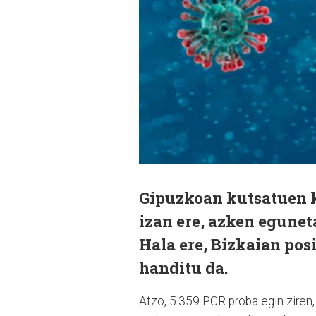
Gipuzkoan kutsatuen k
izan ere, azken egunet
Hala ere, Bizkaian po
handitu da.
Atzo, 5.359 PCR proba egin ziren, 