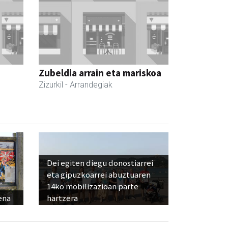
Zubeldia arrain eta mariskoa
Zizurkil
- Arrandegiak
Dei egiten diegu donostiarrei
eta gipuzkoarrei abuztuaren
14ko mobilizazioan parte
ena
hartzera