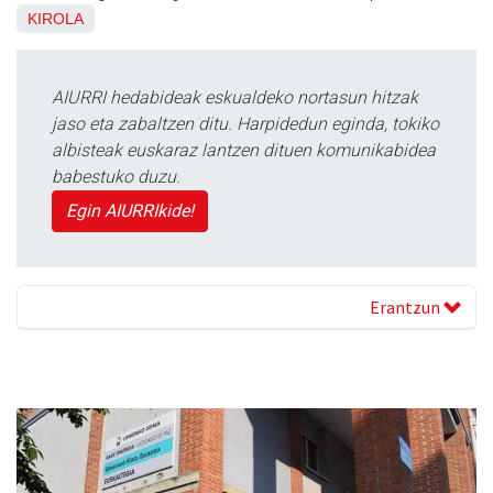
KIROLA
AIURRI hedabideak eskualdeko nortasun hitzak
jaso eta zabaltzen ditu. Harpidedun eginda, tokiko
albisteak euskaraz lantzen dituen komunikabidea
babestuko duzu.
Egin AIURRIkide!
Erantzun