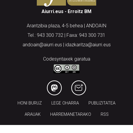
Aiurri.eus - Erroitz BM
Arantzibia plaza, 4-5 behea | ANDOAIN
Tel.: 943 300 732 | Faxa: 943 300 731
andoain@aiurri.eus | idazkaritza@aiurri.eus
Codesyntaxek garatua
HONI BURUZ
LEGE OHARRA
PUBLIZITATEA
ARAUAK
HARREMANETARAKO
RSS