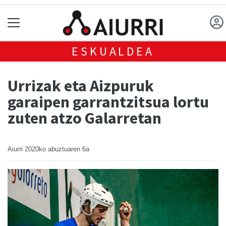
ESKUALDEA
Urrizak eta Aizpuruk
garaipen garrantzitsua lortu
zuten atzo Galarretan
Aiurri
2020ko abuztuaren 6a