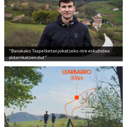
"Banakako Txapelketan jokatzeko nire eskubidea
aldarrikatzen dut"