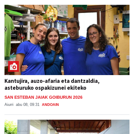
Kantujira, auzo-afaria eta dantzaldia,
asteburuko ospakizunei ekiteko
SAN ESTEBAN JAIAK GOIBURUN 2026
Aiurri
abu 08, 09:31
ANDOAIN