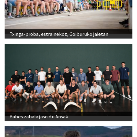
Txinga-proba, estrainekoz, Goiburuko jaietan
Babes zabala jaso du Ansak