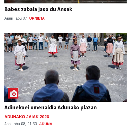
Babes zabala jaso du Ansak
Aiurri
abu 07
URNIETA
Adinekoei omenaldia Adunako plazan
ADUNAKO JAIAK 2026
Joni
abu 08, 21:30
ADUNA