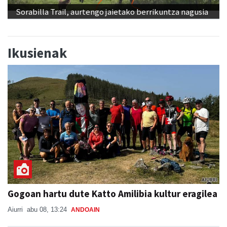
Sorabilla Trail, aurtengo jaietako berrikuntza nagusia
Ikusienak
Gogoan hartu dute Katto Amilibia kultur eragilea
Aiurri
abu 08, 13:24
ANDOAIN