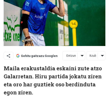
Entzun
Itzuli
Gehitu gaitzazu Googlen
Maila erakustaldia eskaini zute atzo
Galarretan. Hiru partida jokatu ziren
eta oro har guztiek oso berdinduta
egon ziren.