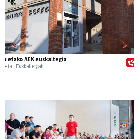
Previous
Next
Txortu mekanizaketa eta muntaketa
Asteasu
- Mekanizatuak