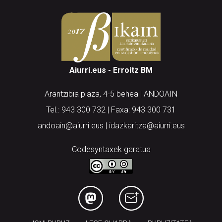
Aiurri.eus - Erroitz BM
Arantzibia plaza, 4-5 behea | ANDOAIN
Tel.: 943 300 732 | Faxa: 943 300 731
andoain@aiurri.eus | idazkaritza@aiurri.eus
Codesyntaxek garatua