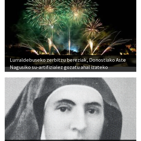
Lurraldebuseko zerbitzu bereziak, Donostiako Aste
Nagusiko su-artifizialez gozatu ahal izateko