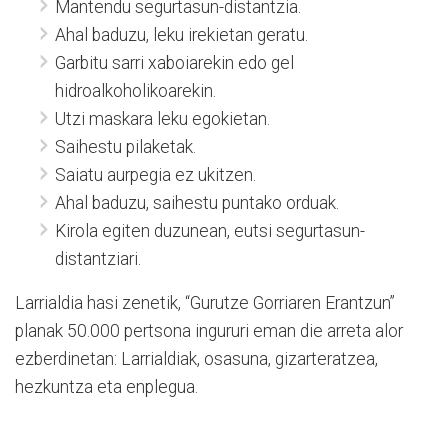
Mantendu segurtasun-distantzia.
Ahal baduzu, leku irekietan geratu.
Garbitu sarri xaboiarekin edo gel
hidroalkoholikoarekin.
Utzi maskara leku egokietan.
Saihestu pilaketak.
Saiatu aurpegia ez ukitzen.
Ahal baduzu, saihestu puntako orduak.
Kirola egiten duzunean, eutsi segurtasun-
distantziari.
Larrialdia hasi zenetik, “Gurutze Gorriaren Erantzun”
planak 50.000 pertsona ingururi eman die arreta alor
ezberdinetan: Larrialdiak, osasuna, gizarteratzea,
hezkuntza eta enplegua.