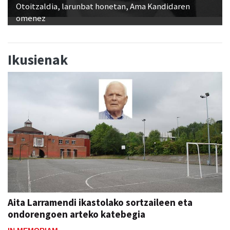
Otoitzaldia, larunbat honetan, Ama Kandidaren
omenez
Ikusienak
Aita Larramendi ikastolako sortzaileen eta
ondorengoen arteko katebegia