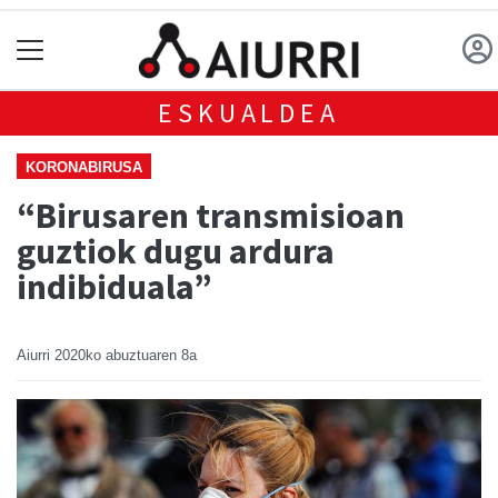
ESKUALDEA
KORONABIRUSA
“Birusaren transmisioan
guztiok dugu ardura
indibiduala”
Aiurri
2020ko abuztuaren 8a