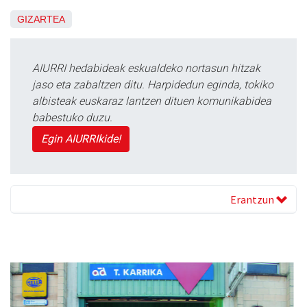
GIZARTEA
AIURRI hedabideak eskualdeko nortasun hitzak
jaso eta zabaltzen ditu. Harpidedun eginda, tokiko
albisteak euskaraz lantzen dituen komunikabidea
babestuko duzu.
Egin AIURRIkide!
Erantzun