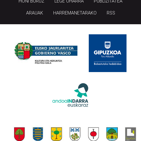
HONI BURUZ
LEGE OHARRA
PUBLIZITATEA
ARAUAK
HARREMANETARAKO
RSS