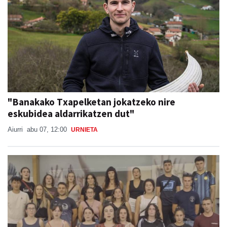
"Banakako Txapelketan jokatzeko nire
eskubidea aldarrikatzen dut"
Aiurri
abu 07, 12:00
URNIETA