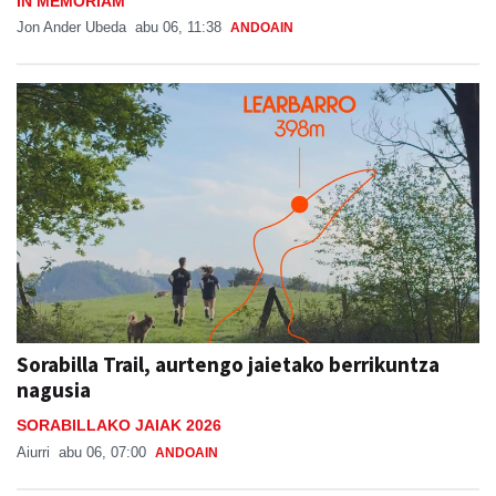
IN MEMORIAM
Jon Ander Ubeda
abu 06, 11:38
ANDOAIN
Sorabilla Trail, aurtengo jaietako berrikuntza
nagusia
SORABILLAKO JAIAK 2026
Aiurri
abu 06, 07:00
ANDOAIN