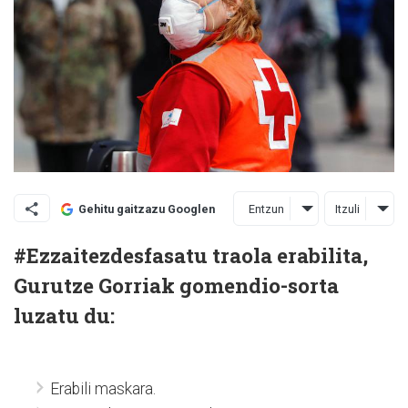
Entzun
Itzuli
Gehitu gaitzazu Googlen
#Ezzaitezdesfasatu traola erabilita,
Gurutze Gorriak gomendio-sorta
luzatu du:
Erabili maskara.