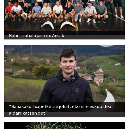
Babes zabala jaso du Ansak
"Banakako Txapelketan jokatzeko nire eskubidea
aldarrikatzen dut"