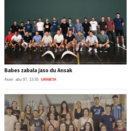
Babes zabala jaso du Ansak
Aiurri
abu 07, 13:55
URNIETA