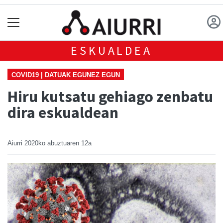
ESKUALDEA
COVID19 | DATUAK EGUNEZ EGUN
Hiru kutsatu gehiago zenbatu
dira eskualdean
Aiurri
2020ko abuztuaren 12a