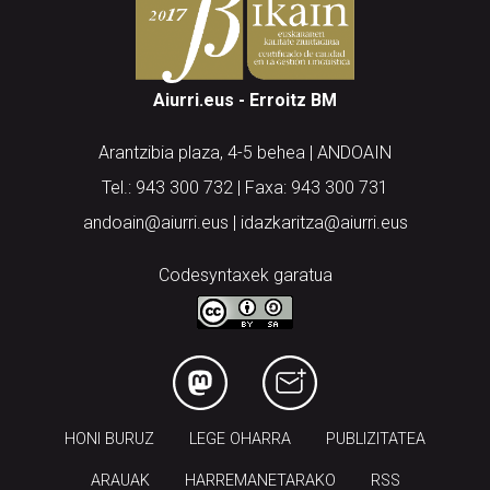
Aiurri.eus - Erroitz BM
Arantzibia plaza, 4-5 behea | ANDOAIN
Tel.: 943 300 732 | Faxa: 943 300 731
andoain@aiurri.eus | idazkaritza@aiurri.eus
Codesyntaxek garatua
HONI BURUZ
LEGE OHARRA
PUBLIZITATEA
ARAUAK
HARREMANETARAKO
RSS