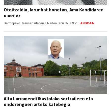
Otoitzaldia, larunbat honetan, Ama Kandidaren
omenez
Berrozpeko Jesusen Alaben Elkartea
abu 07, 09:25
ANDOAIN
Aita Larramendi ikastolako sortzaileen eta
ondorengoen arteko katebegia