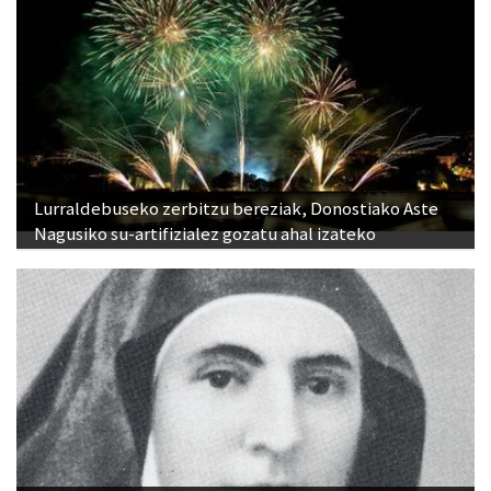
Lurraldebuseko zerbitzu bereziak, Donostiako Aste
Nagusiko su-artifizialez gozatu ahal izateko