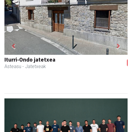
Previous
Next
Iturri-Ondo jatetxea
Asteasu
- Jatetxeak