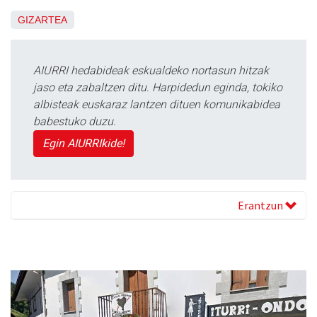
GIZARTEA
AIURRI hedabideak eskualdeko nortasun hitzak
jaso eta zabaltzen ditu. Harpidedun eginda, tokiko
albisteak euskaraz lantzen dituen komunikabidea
babestuko duzu.
Egin AIURRIkide!
Erantzun