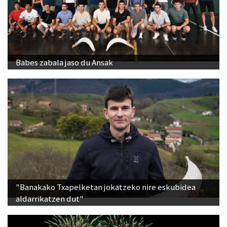
Babes zabala jaso du Ansak
"Banakako Txapelketan jokatzeko nire eskubidea
aldarrikatzen dut"