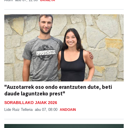
URNIETA
"Auzotarrek oso ondo erantzuten dute, beti
daude laguntzeko prest"
SORABILLAKO JAIAK 2026
Lide Ruiz Telleria
abu 07, 08:00
ANDOAIN