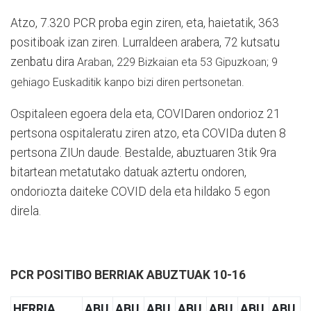
Atzo, 7.320 PCR proba egin ziren, eta, haietatik, 363
positiboak izan ziren. Lurraldeen arabera, 72 kutsatu
zenbatu dira
Araban,
229 Bizkaian eta 53 Gipuzkoan; 9
gehiago Euskaditik kanpo bizi diren pertsonetan.
Ospitaleen egoera dela eta, COVIDaren ondorioz 21
pertsona ospitaleratu ziren atzo, eta COVIDa duten 8
pertsona ZIUn daude. Bestalde, abuztuaren 3tik 9ra
bitartean metatutako datuak aztertu ondoren,
ondoriozta daiteke COVID dela eta hildako 5 egon
direla.
PCR POSITIBO BERRIAK ABUZTUAK 10-16
HERRIA
ABU
ABU
ABU
ABU
ABU
ABU
ABU