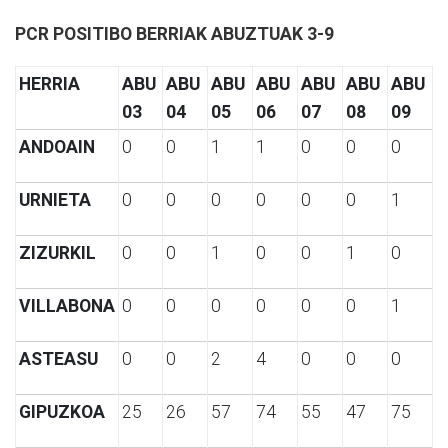
PCR POSITIBO BERRIAK ABUZTUAK 3-9
HERRIA
ABU
ABU
ABU
ABU
ABU
ABU
ABU
03
04
05
06
07
08
09
ANDOAIN
0
0
1
1
0
0
0
URNIETA
0
0
0
0
0
0
1
ZIZURKIL
0
0
1
0
0
1
0
VILLABONA
0
0
0
0
0
0
1
ASTEASU
0
0
2
4
0
0
0
GIPUZKOA
25
26
57
74
55
47
75