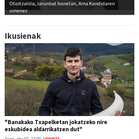
Otoitzaldia, larunbat honetan, Ama Kandidaren
omenez
Ikusienak
"Banakako Txapelketan jokatzeko nire
eskubidea aldarrikatzen dut"
Aiurri
abu 07, 12:00