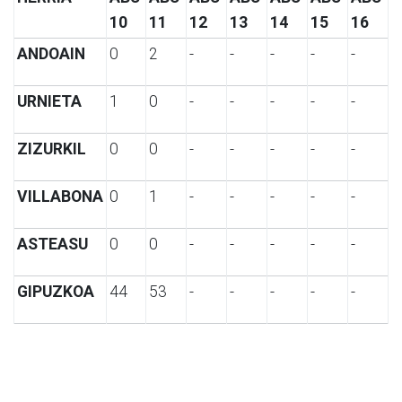
10
11
12
13
14
15
16
ANDOAIN
0
2
-
-
-
-
-
URNIETA
1
0
-
-
-
-
-
ZIZURKIL
0
0
-
-
-
-
-
VILLABONA
0
1
-
-
-
-
-
ASTEASU
0
0
-
-
-
-
-
GIPUZKOA
44
53
-
-
-
-
-