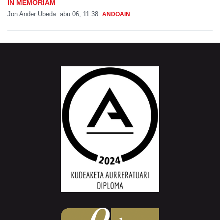
IN MEMORIAM
Jon Ander Ubeda
abu 06, 11:38
ANDOAIN