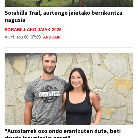
Sorabilla Trail, aurtengo jaietako berrikuntza
nagusia
SORABILLAKO JAIAK 2026
Aiurri
abu 06, 07:00
ANDOAIN
"Auzotarrek oso ondo erantzuten dute, beti
daude laguntzeko prest"