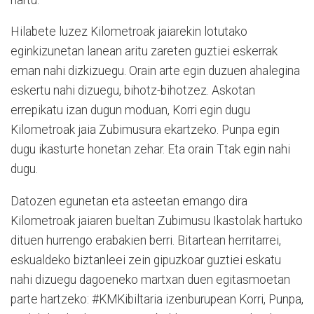
Hilabete luzez Kilometroak jaiarekin lotutako
eginkizunetan lanean aritu zareten guztiei eskerrak
eman nahi dizkizuegu. Orain arte egin duzuen ahalegina
eskertu nahi dizuegu, bihotz-bihotzez. Askotan
errepikatu izan dugun moduan, Korri egin dugu
Kilometroak jaia Zubimusura ekartzeko. Punpa egin
dugu ikasturte honetan zehar. Eta orain Ttak egin nahi
dugu.
Datozen egunetan eta asteetan emango dira
Kilometroak jaiaren bueltan Zubimusu Ikastolak hartuko
dituen hurrengo erabakien berri. Bitartean herritarrei,
eskualdeko biztanleei zein gipuzkoar guztiei eskatu
nahi dizuegu dagoeneko martxan duen egitasmoetan
parte hartzeko: #KMKibiltaria izenburupean Korri, Punpa,