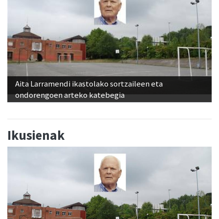
Aita Larramendi ikastolako sortzaileen eta
ondorengoen arteko katebegia
Ikusienak