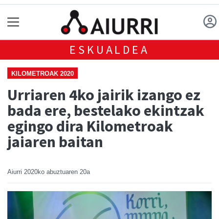
ESKUALDEA
KILOMETROAK 2020
Urriaren 4ko jairik izango ez
bada ere, bestelako ekintzak
egingo dira Kilometroak
jaiaren baitan
Aiurri
2020ko abuztuaren 20a