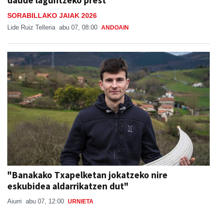
SORABILLAKO JAIAK 2026
Lide Ruiz Telleria
abu 07, 08:00
ANDOAIN
"Banakako Txapelketan jokatzeko nire
eskubidea aldarrikatzen dut"
Aiurri
abu 07, 12:00
URNIETA