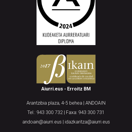
Aiurri.eus - Erroitz BM
Arantzibia plaza, 4-5 behea | ANDOAIN
Tel.: 943 300 732 | Faxa: 943 300 731
andoain@aiurri.eus | idazkaritza@aiurri.eus