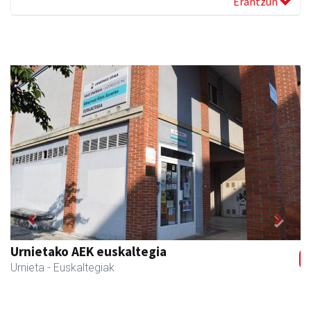
Erantzun
Previous
Next
Urnietako AEK euskaltegia
Urnieta
- Euskaltegiak