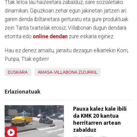
Ttak leloa lau haizeetara zabalduz, sare sozialetako
dinamikan; Gipuzkoan zehar egun jakinetan jartzen ari
garen denda ibiltarietara gerturatu eta gure produktuak
zein Tanta txartelak erosiz; Villabonan dugun dendara
etorrita edo
online dendan
zure eskaria eginez.
Hau ez denez amaitu, jarraitu dezagun elkarrekin Korri,
Punpa, Ttak egiten!
EUSKARA
AMASA-VILLABONA
ZIZURKIL
Erlazionatuak
Pauxa kalez kale ibili
da KMK 20 kantua
herritarren artean
zabalduz