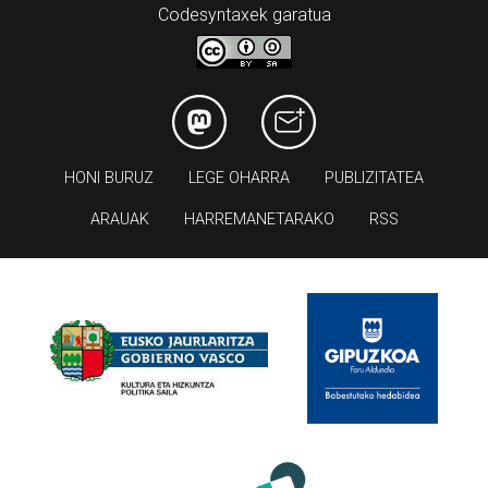
Codesyntaxek garatua
HONI BURUZ
LEGE OHARRA
PUBLIZITATEA
ARAUAK
HARREMANETARAKO
RSS