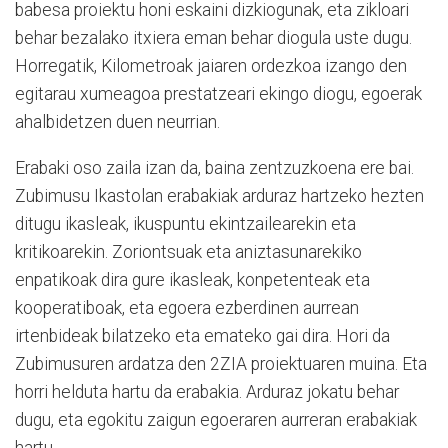
babesa proiektu honi eskaini dizkiogunak, eta zikloari
behar bezalako itxiera eman behar diogula uste dugu.
Horregatik, Kilometroak jaiaren ordezkoa izango den
egitarau xumeagoa prestatzeari ekingo diogu, egoerak
ahalbidetzen duen neurrian.
Erabaki oso zaila izan da, baina zentzuzkoena ere bai.
Zubimusu Ikastolan erabakiak arduraz hartzeko hezten
ditugu ikasleak, ikuspuntu ekintzailearekin eta
kritikoarekin. Zoriontsuak eta aniztasunarekiko
enpatikoak dira gure ikasleak, konpetenteak eta
kooperatiboak, eta egoera ezberdinen aurrean
irtenbideak bilatzeko eta emateko gai dira. Hori da
Zubimusuren ardatza den 2ZIA proiektuaren muina. Eta
horri helduta hartu da erabakia. Arduraz jokatu behar
dugu, eta egokitu zaigun egoeraren aurreran erabakiak
hartu.