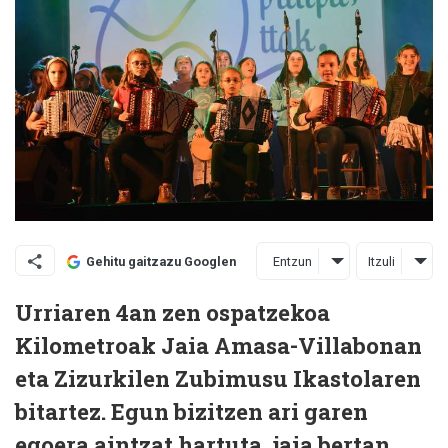
Entzun
Itzuli
Gehitu gaitzazu Googlen
Urriaren 4an zen ospatzekoa
Kilometroak Jaia Amasa-Villabonan
eta Zizurkilen Zubimusu Ikastolaren
bitartez. Egun bizitzen ari garen
egoera aintzat hartuta, jaia bertan