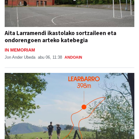
Aita Larramendi ikastolako sortzaileen eta
ondorengoen arteko katebegia
IN MEMORIAM
Jon Ander Ubeda
abu 06, 11:38
ANDOAIN