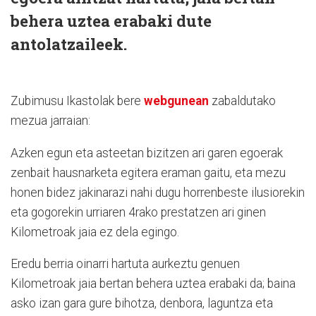
behera uztea erabaki dute
antolatzaileek.
Zubimusu Ikastolak bere
webgunean
zabaldutako
mezua jarraian:
Azken egun eta asteetan bizitzen ari garen egoerak
zenbait hausnarketa egitera eraman gaitu, eta mezu
honen bidez jakinarazi nahi dugu horrenbeste ilusiorekin
eta gogorekin urriaren 4rako prestatzen ari ginen
Kilometroak jaia ez dela egingo.
Eredu berria oinarri hartuta aurkeztu genuen
Kilometroak jaia bertan behera uztea erabaki da; baina
asko izan gara gure bihotza, denbora, laguntza eta