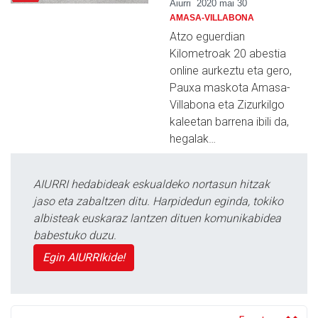
Aiurri
2020 mai 30
AMASA-VILLABONA
Atzo eguerdian
Kilometroak 20 abestia
online aurkeztu eta gero,
Pauxa maskota Amasa-
Villabona eta Zizurkilgo
kaleetan barrena ibili da,
hegalak…
AIURRI hedabideak eskualdeko nortasun hitzak
jaso eta zabaltzen ditu. Harpidedun eginda, tokiko
albisteak euskaraz lantzen dituen komunikabidea
babestuko duzu.
Egin AIURRIkide!