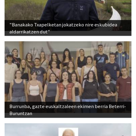
"Banakako Txapelketan jokatzeko nire eskubidea
aldarrikatzen dut"
Burrunba, gazte euskaltzaleen ekimen berria Beterri-
Buruntzan