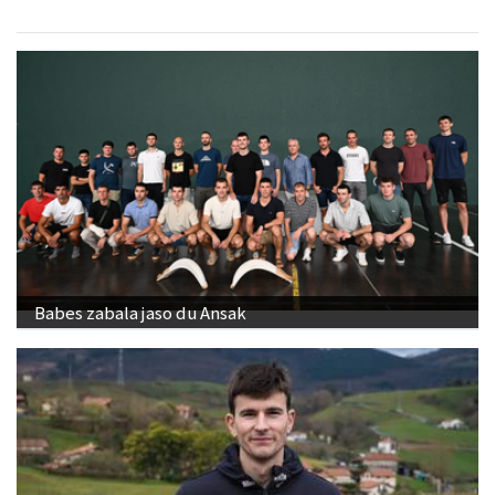
Babes zabala jaso du Ansak