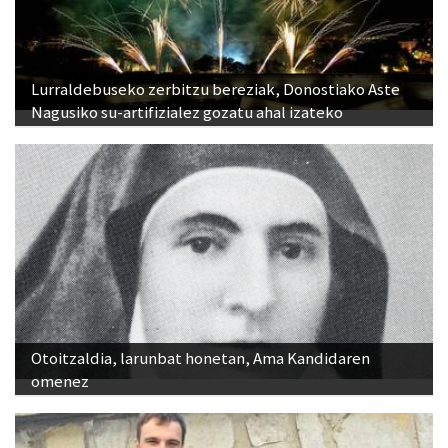
Lurraldebuseko zerbitzu bereziak, Donostiako Aste
Nagusiko su-artifizialez gozatu ahal izateko
Otoitzaldia, larunbat honetan, Ama Kandidaren
omenez