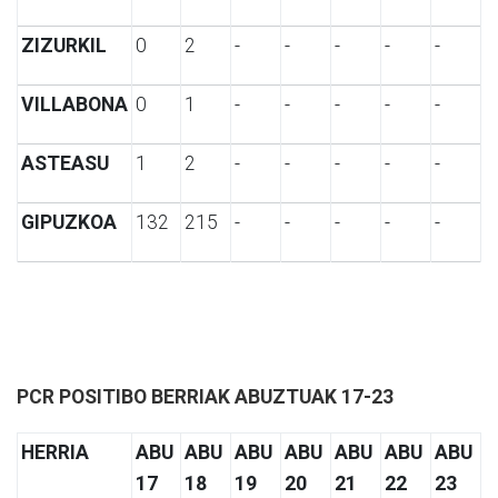
ZIZURKIL
0
2
-
-
-
-
-
VILLABONA
0
1
-
-
-
-
-
ASTEASU
1
2
-
-
-
-
-
GIPUZKOA
132
215
-
-
-
-
-
PCR POSITIBO BERRIAK ABUZTUAK 17-23
HERRIA
ABU
ABU
ABU
ABU
ABU
ABU
ABU
17
18
19
20
21
22
23