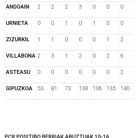
ANDOAIN
2
2
2
3
0
0
0
URNIETA
0
0
1
0
1
0
0
ZIZURKIL
1
1
0
0
0
1
2
VILLABONA
2
3
1
2
0
2
6
ASTEASU
0
0
0
0
0
0
2
GIPUZKOA
53
81
73
138
106
135
140
PCR POSITIBO BERRIAK ABUZTUAK 10-16