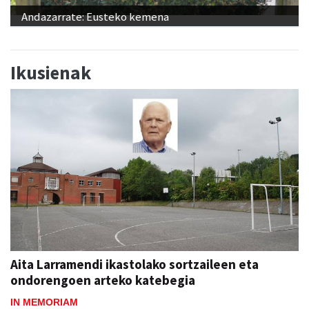
Andazarrate: Eusteko kemena
Ikusienak
Aita Larramendi ikastolako sortzaileen eta
ondorengoen arteko katebegia
IN MEMORIAM