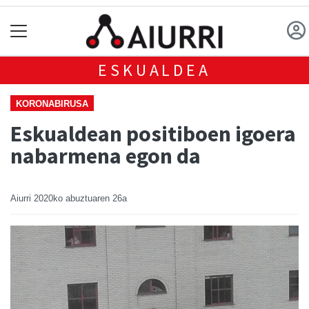
ESKUALDEA
KORONABIRUSA
Eskualdean positiboen igoera
nabarmena egon da
Aiurri
2020ko abuztuaren 26a