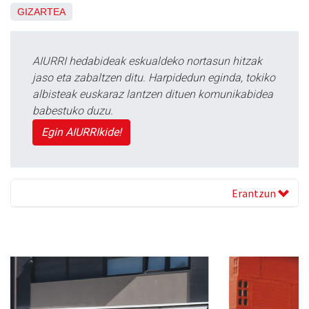
GIZARTEA
AIURRI hedabideak eskualdeko nortasun hitzak
jaso eta zabaltzen ditu. Harpidedun eginda, tokiko
albisteak euskaraz lantzen dituen komunikabidea
babestuko duzu.
Egin AIURRIkide!
Erantzun