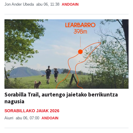
Jon Ander Ubeda
abu 06, 11:38
ANDOAIN
Sorabilla Trail, aurtengo jaietako berrikuntza
nagusia
SORABILLAKO JAIAK 2026
Aiurri
abu 06, 07:00
ANDOAIN