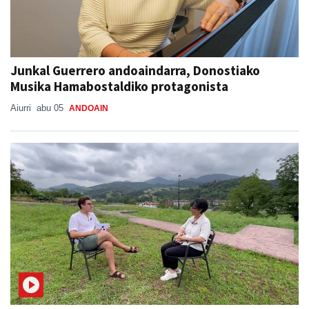
Junkal Guerrero andoaindarra, Donostiako
Musika Hamabostaldiko protagonista
Aiurri
abu 05
ANDOAIN