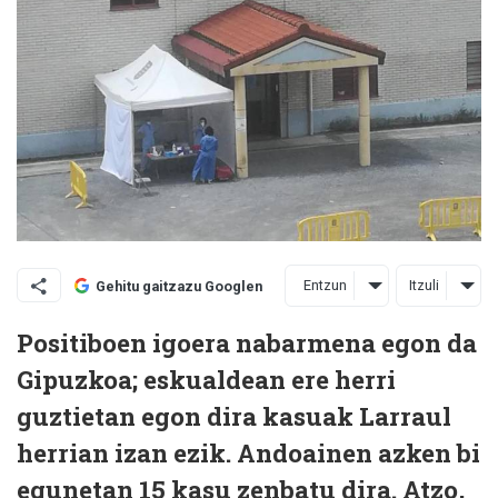
Entzun
Itzuli
Gehitu gaitzazu Googlen
Positiboen igoera nabarmena egon da
Gipuzkoa; eskualdean ere herri
guztietan egon dira kasuak Larraul
herrian izan ezik. Andoainen azken bi
egunetan 15 kasu zenbatu dira. Atzo,