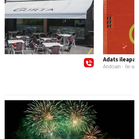
Previous
Next
Adats ileapaindegi eta estetika
Andoain
- Ile-apaindegiak