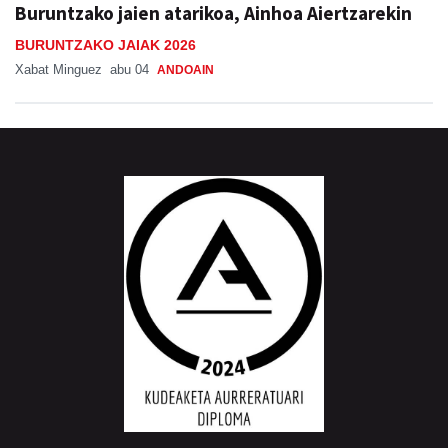
Buruntzako jaien atarikoa, Ainhoa Aiertzarekin
BURUNTZAKO JAIAK 2026
Xabat Minguez
abu 04
ANDOAIN