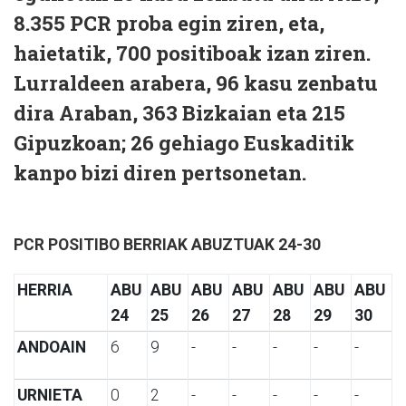
8.355 PCR proba egin ziren, eta,
haietatik, 700 positiboak izan ziren.
Lurraldeen arabera, 96 kasu zenbatu
dira Araban, 363 Bizkaian eta
215
Gipuzkoan
; 26 gehiago Euskaditik
kanpo bizi diren pertsonetan.
PCR POSITIBO BERRIAK ABUZTUAK 24-30
HERRIA
ABU
ABU
ABU
ABU
ABU
ABU
ABU
24
25
26
27
28
29
30
ANDOAIN
6
9
-
-
-
-
-
URNIETA
0
2
-
-
-
-
-