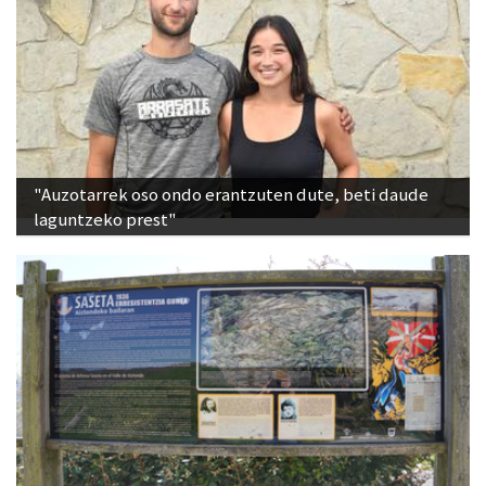
"Auzotarrek oso ondo erantzuten dute, beti daude
laguntzeko prest"