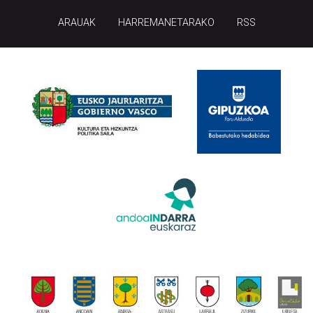
ARAUAK
HARREMANETARAKO
RSS