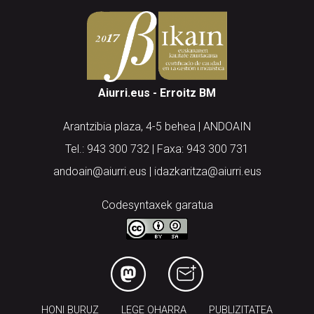
Aiurri.eus - Erroitz BM
Arantzibia plaza, 4-5 behea | ANDOAIN
Tel.: 943 300 732 | Faxa: 943 300 731
andoain@aiurri.eus | idazkaritza@aiurri.eus
Codesyntaxek garatua
HONI BURUZ
LEGE OHARRA
PUBLIZITATEA