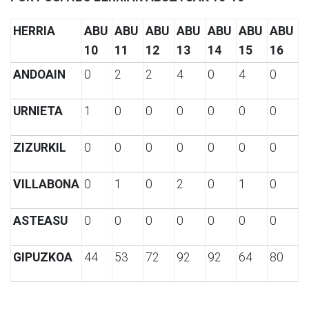
HERRIA
ABU
ABU
ABU
ABU
ABU
ABU
ABU
10
11
12
13
14
15
16
ANDOAIN
0
2
2
4
0
4
0
URNIETA
1
0
0
0
0
0
0
ZIZURKIL
0
0
0
0
0
0
0
VILLABONA
0
1
0
2
0
1
0
ASTEASU
0
0
0
0
0
0
0
GIPUZKOA
44
53
72
92
92
64
80