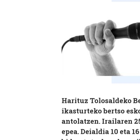
Harituz Tolosaldeko Be
ikasturteko bertso esk
antolatzen. Irailaren 
epea. Deialdia 10 eta 1