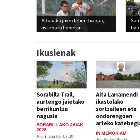
Adunako jaien lehen txanpa,
Sant
asteburu honetan
balo
Ikusienak
Sorabilla Trail,
Aita Larramendi
aurtengo jaietako
ikastolako
berrikuntza
sortzaileen eta
nagusia
ondorengoen
arteko katebegi
SORABILLAKO JAIAK
2026
IN MEMORIAM
Aiurri
abu 06, 07:00
Jon Ander Ubeda