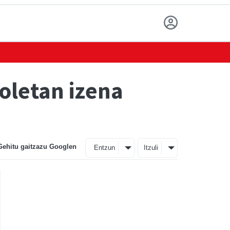
oletan izena
Gehitu gaitzazu Googlen
Entzun
Itzuli