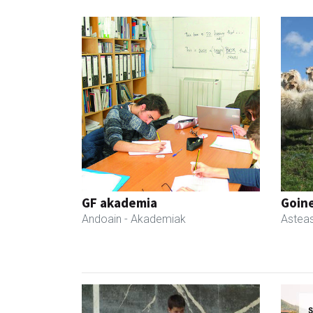
GF akademia
Goin
Andoain
- Akademiak
Astea