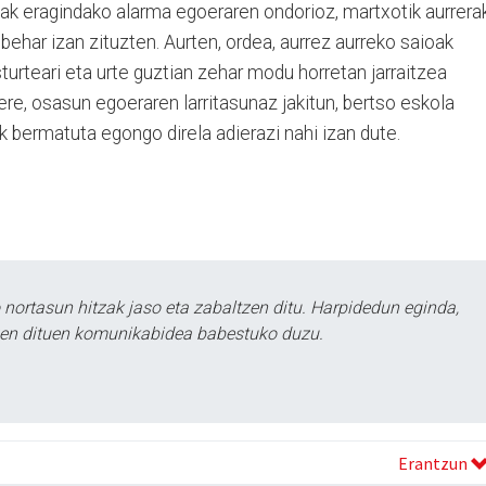
k eragindako alarma egoeraren ondorioz, martxotik aurrera
behar izan zituzten. Aurten, ordea, aurrez aurreko saioak
urteari eta urte guztian zehar modu horretan jarraitzea
ere, osasun egoeraren larritasunaz jakitun, bertso eskola
k bermatuta egongo direla adierazi nahi izan dute.
ortasun hitzak jaso eta zabaltzen ditu. Harpidedun eginda,
tzen dituen komunikabidea babestuko duzu.
Erantzun