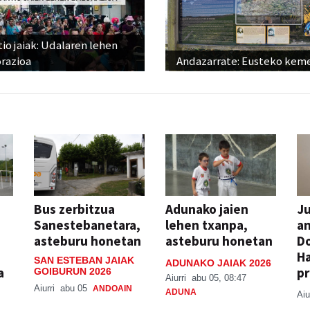
io jaiak: Udalaren lehen
razioa
Andazarrate: Eusteko kem
Bus zerbitzua
Adunako jaien
Ju
Sanestebanetara,
lehen txanpa,
an
asteburu honetan
asteburu honetan
Do
H
SAN ESTEBAN JAIAK
ADUNAKO JAIAK 2026
a
pr
GOIBURUN 2026
Aiurri
abu 05, 08:47
Aiurri
abu 05
ANDOAIN
ADUNA
Aiu