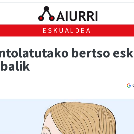
ESKUALDEA
ntolatutako bertso esk
balik