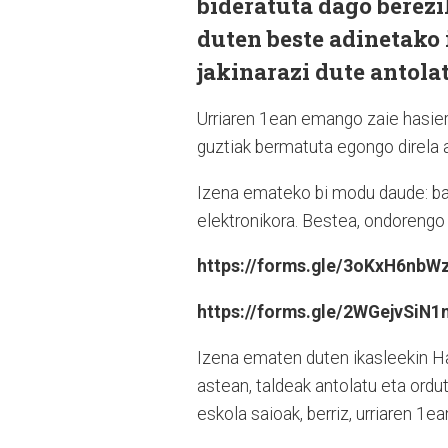
bideratuta dago berezi
duten beste adinetako
jakinarazi dute antolat
Urriaren 1ean emango zaie hasiera
guztiak bermatuta egongo direla a
Izena emateko bi modu daude: ba
elektronikora. Bestea, ondorengo l
https://forms.gle/3oKxH6nbWz
https://forms.gle/2WGejvSiN
Izena ematen duten ikasleekin Ha
astean, taldeak antolatu eta ordu
eskola saioak, berriz, urriaren 1ea