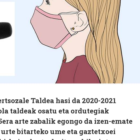
rtsozale Taldea hasi da 2020-2021
ola taldeak osatu eta ordutegiak
25era arte zabalik egongo da izen-emate
6 urte bitarteko ume eta gaztetxoei