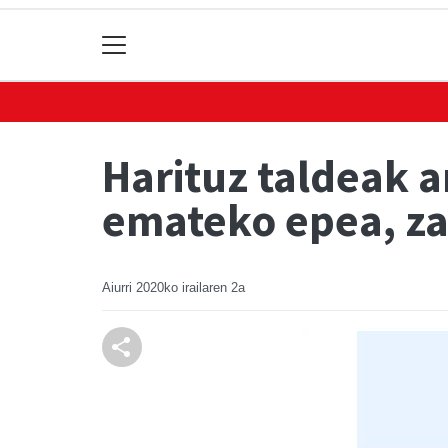
Harituz taldeak a
emateko epea, za
Aiurri
2020ko irailaren 2a