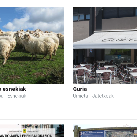
e esnekiak
Guria
su
- Esnekiak
Urnieta
- Jatetxeak