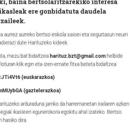
ki, baina bertsolaritzarekiko interesa
 ikasleak ere gonbidatuta daudela
zaileek.
 aurrez aurreko bertso eskola saioei eta segurtasun neurri
dierazi dute Harituzeko kideek.
ta, mezu bat bidaltzea
harituz.bzt@gmail.com
helbide
oturan klik egin eta izen-emate fitxa beteta bidaltzea:
JTi4Vt6 (euskarazkoa)
1mMUybGA (gaztelerazkoa)
rituzeko arduraduna jarriko da harremanetan irailaren azken
tegiak ikasleen egunerokora egokitu ahal izateko. Bertso
n hasiko dira.