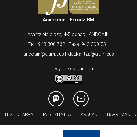
Aiurri.eus - Erroitz BM
Arantzibia plaza, 4-5 behea | ANDOAIN
Tel.: 943 300 732 | Faxa: 943 300 731
andoain@aiurri.eus | idazkaritza@aiurri.eus
Codesyntaxek garatua
LEGE OHARRA
PUBLIZITATEA
ARAUAK
HARREMANET