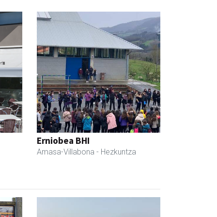
Erniobea BHI
Amasa-Villabona
- Hezkuntza