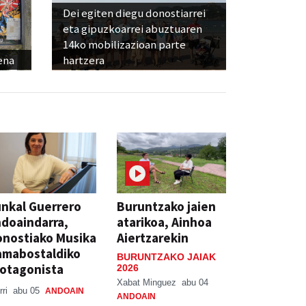
Dei egiten diegu donostiarrei
eta gipuzkoarrei abuztuaren
14ko mobilizazioan parte
ena
hartzera
nkal Guerrero
Buruntzako jaien
doaindarra,
atarikoa, Ainhoa
nostiako Musika
Aiertzarekin
amabostaldiko
BURUNTZAKO JAIAK
otagonista
2026
Xabat Minguez
abu 04
rri
abu 05
ANDOAIN
ANDOAIN