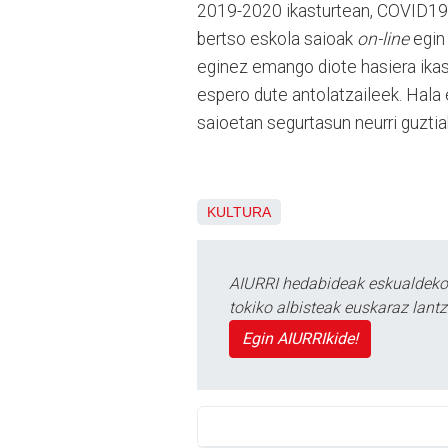
2019-2020 ikasturtean, COVID19a
bertso eskola saioak
on-line
egin 
eginez emango diote hasiera ikast
espero dute antolatzaileek. Hala 
saioetan segurtasun neurri guztia
KULTURA
AIURRI hedabideak eskualdeko n
tokiko albisteak euskaraz lan
Egin AIURRIkide!