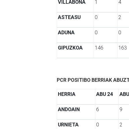
VILLABONA
1
4
ASTEASU
0
2
ADUNA
0
0
GIPUZKOA
146
163
PCR POSITIBO BERRIAK ABUZ
HERRIA
ABU 24
ABU
ANDOAIN
6
9
URNIETA
0
2