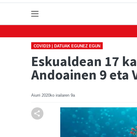
COVID19 | DATUAK EGUNEZ EGUN
Eskualdean 17 kas
Andoainen 9 eta 
Aiurri
2020ko irailaren 9a