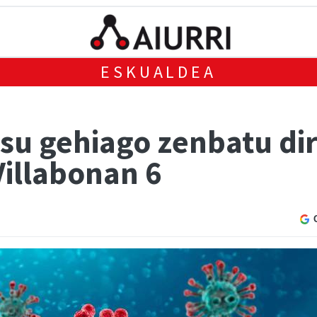
ESKUALDEA
u gehiago zenbatu dira
Villabonan 6