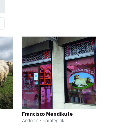
Francisco Mendikute
Andoain
- Harategiak