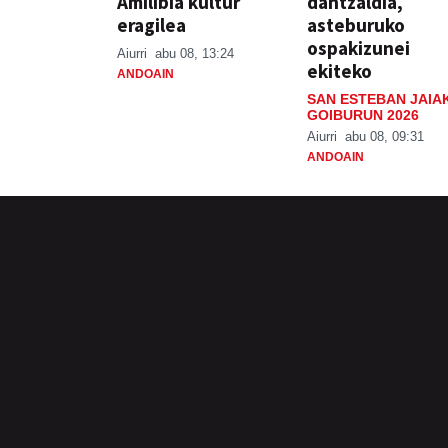
Amilibia kultur
dantzaldia,
eragilea
asteburuko
ospakizunei
Aiurri
abu 08, 13:24
ekiteko
ANDOAIN
SAN ESTEBAN JAIA
GOIBURUN 2026
Aiurri
abu 08, 09:31
ANDOAIN