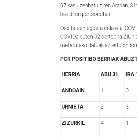
97 kasu zenbatu ziren Araban, 31
bizi diren pertsonetan.
Ospitaleen egoera dela eta, COVI
COVIDa duten 52 pertsona ZIUn da
metatutako datuak aztertu ondore
PCR POSITIBO BERRIAK ABUZ
HERRIA
ABU 31
IRA 
ANDOAIN
1
0
URNIETA
2
3
ZIZURKIL
4
1