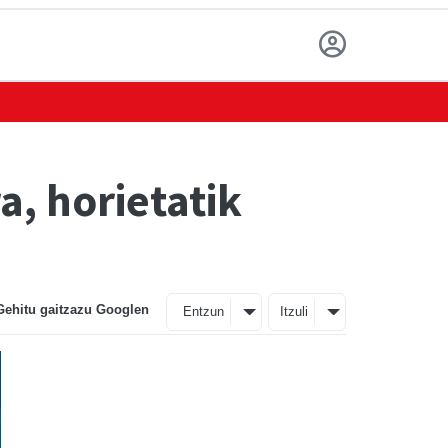
, horietatik
Gehitu gaitzazu Googlen
Entzun
Itzuli