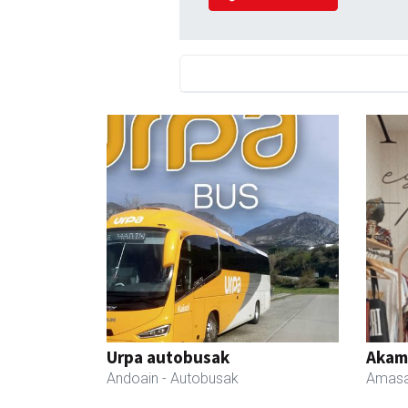
Urpa autobusak
Akam
Andoain
- Autobusak
Amasa