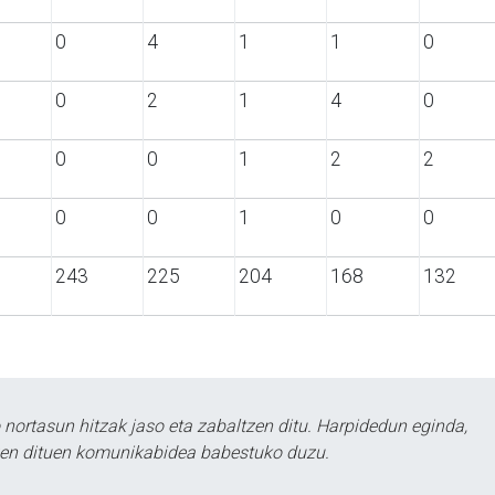
0
4
1
1
0
0
2
1
4
0
0
0
1
2
2
0
0
1
0
0
243
225
204
168
132
ortasun hitzak jaso eta zabaltzen ditu. Harpidedun eginda,
tzen dituen komunikabidea babestuko duzu.