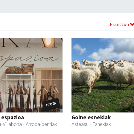
Erantzun
 espazioa
Goine esnekiak
-Villabona
- Arropa-dendak
Asteasu
- Esnekiak