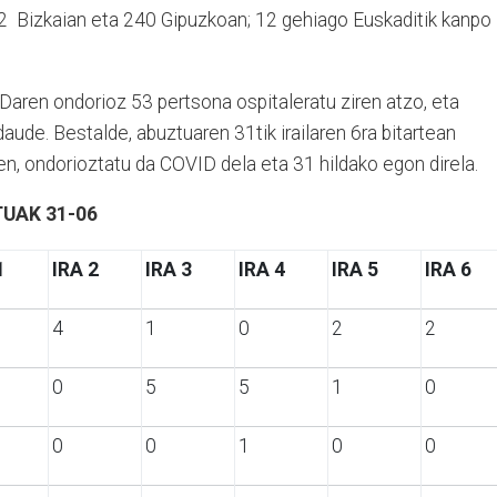
2 Bizkaian eta 240 Gipuzkoan; 12 gehiago Euskaditik kanpo
Daren ondorioz 53 pertsona ospitaleratu ziren atzo, eta
ude. Bestalde, abuztuaren 31tik irailaren 6ra bitartean
n, ondorioztatu da COVID dela eta 31 hildako egon direla.
TUAK 31-06
1
IRA 2
IRA 3
IRA 4
IRA 5
IRA 6
4
1
0
2
2
0
5
5
1
0
0
0
1
0
0