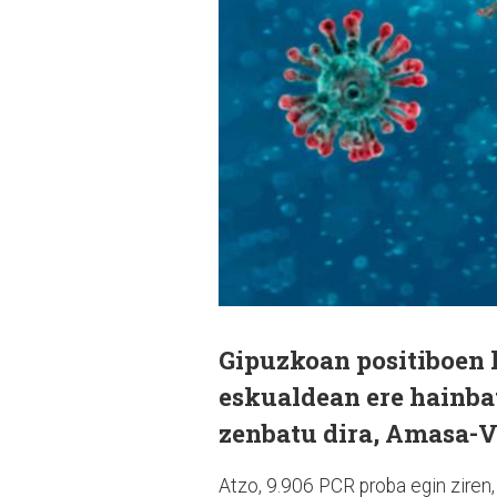
Gipuzkoan positiboen 
eskualdean ere hainba
zenbatu dira, Amasa-Vi
Atzo, 9.906 PCR proba egin ziren, 