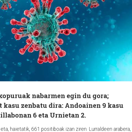
kopuruak nabarmen egin du gora;
t kasu zenbatu dira: Andoainen 9 kasu
llabonan 6 eta Urnietan 2.
eta, haietatik, 661 positiboak izan ziren. Lurraldeen arabera,