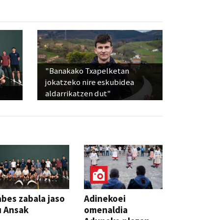
"Banakako Txapelketan
jokatzeko nire eskubidea
aldarrikatzen dut"
bes zabala jaso
Adinekoei
u Ansak
omenaldia