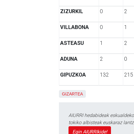
ZIZURKIL
0
2
VILLABONA
0
1
ASTEASU
1
2
ADUNA
2
0
GIPUZKOA
132
215
GIZARTEA
AIURRI hedabideak eskualdeko n
tokiko albisteak euskaraz lan
Egin AIURRIkide!