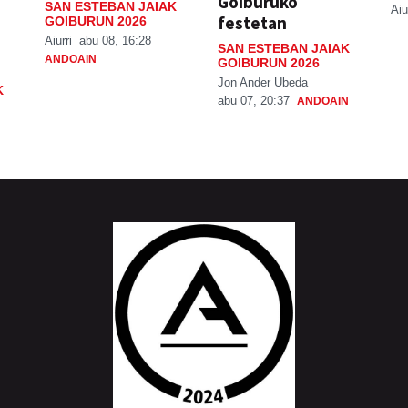
Goiburuko
SAN ESTEBAN JAIAK
Aiu
festetan
GOIBURUN 2026
Aiurri
abu 08, 16:28
SAN ESTEBAN JAIAK
ANDOAIN
GOIBURUN 2026
Jon Ander Ubeda
K
abu 07, 20:37
ANDOAIN