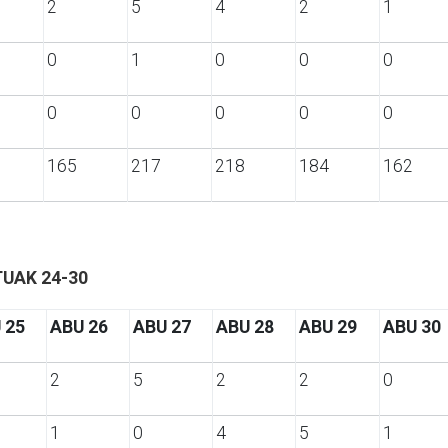
2
5
4
2
1
0
1
0
0
0
0
0
0
0
0
165
217
218
184
162
TUAK 24-30
 25
ABU 26
ABU 27
ABU 28
ABU 29
ABU 30
2
5
2
2
0
1
0
4
5
1