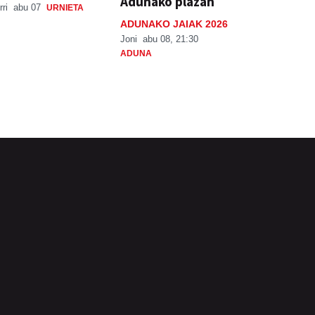
Adunako plazan
rri
abu 07
URNIETA
ADUNAKO JAIAK 2026
Joni
abu 08, 21:30
ADUNA