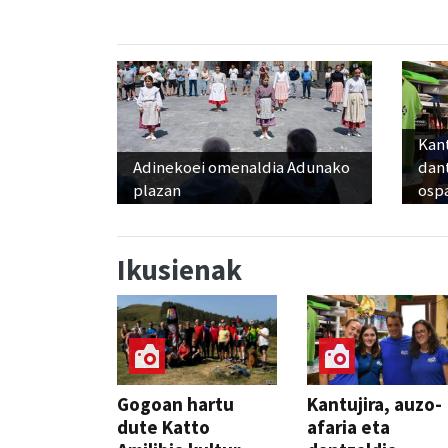
Kant
Adinekoei omenaldia Adunako
dan
plazan
osp
Ikusienak
Gogoan hartu
Kantujira, auzo-
dute Katto
afaria eta