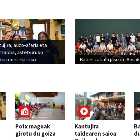
ujira, auzo-afaria eta
tzaldia, asteburuko
akizunei ekiteko
Babes zabala jaso du Ansak
Potx magoak
Kantujira
Ba
girotu du goiza
taldearen saioa
d