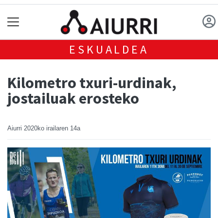
ESKUALDEA
Kilometro txuri-urdinak,
jostailuak erosteko
Aiurri
2020ko irailaren 14a