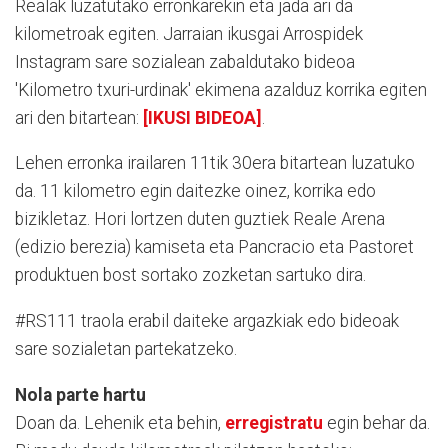
Realak luzatutako erronkarekin eta jada ari da
kilometroak egiten. Jarraian ikusgai Arrospidek
Instagram sare sozialean zabaldutako bideoa
'Kilometro txuri-urdinak' ekimena azalduz korrika egiten
ari den bitartean:
[IKUSI BIDEOA]
.
Lehen erronka irailaren 11tik 30era bitartean luzatuko
da. 11 kilometro egin daitezke oinez, korrika edo
bizikletaz. Hori lortzen duten guztiek Reale Arena
(edizio berezia) kamiseta eta Pancracio eta Pastoret
produktuen bost sortako zozketan sartuko dira.
#RS111 traola erabil daiteke argazkiak edo bideoak
sare sozialetan partekatzeko.
Nola parte hartu
Doan da. Lehenik eta behin,
erregistratu
egin behar da.