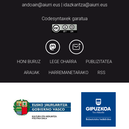
andoain@aiurri.eus | idazkaritza@aiurri.eus
Codesyntaxek garatua
HONI BURUZ
LEGE OHARRA
PUBLIZITATEA
ARAUAK
HARREMANETARAKO
RSS