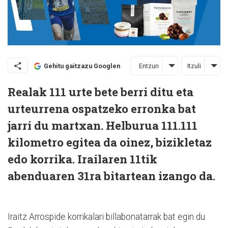
Entzun
Itzuli
Gehitu gaitzazu Googlen
Realak 111 urte bete berri ditu eta
urteurrena ospatzeko erronka bat
jarri du martxan. Helburua 111.111
kilometro egitea da oinez, bizikletaz
edo korrika. Irailaren 11tik
abenduaren 31ra bitartean izango da.
Iraitz Arrospide korrikalari billabonatarrak bat egin du