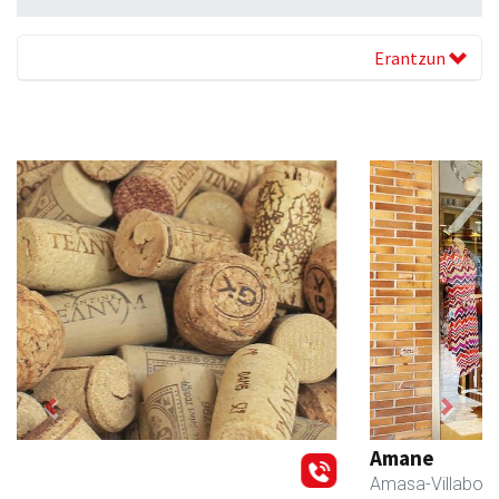
Erantzun
Previous
Next
Amane
Amasa-Villabona
- Arropa-dendak