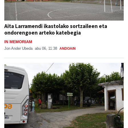
Aita Larramendi ikastolako sortzaileen eta
ondorengoen arteko katebegia
IN MEMORIAM
Jon Ander Ubeda
abu 06, 11:38
ANDOAIN