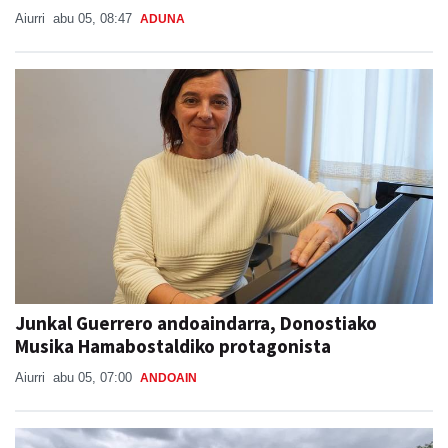
Aiurri
abu 05, 08:47
ADUNA
Junkal Guerrero andoaindarra, Donostiako
Musika Hamabostaldiko protagonista
Aiurri
abu 05, 07:00
ANDOAIN