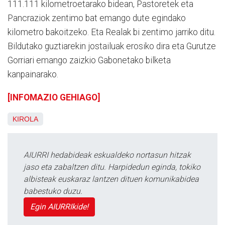
111.111 kilometroetarako bidean, Pastoretek eta
Pancraziok zentimo bat emango dute egindako
kilometro bakoitzeko. Eta Realak bi zentimo jarriko ditu.
Bildutako guztiarekin jostailuak erosiko dira eta Gurutze
Gorriari emango zaizkio Gabonetako bilketa
kanpainarako.
[INFOMAZIO GEHIAGO]
KIROLA
AIURRI hedabideak eskualdeko nortasun hitzak
jaso eta zabaltzen ditu. Harpidedun eginda, tokiko
albisteak euskaraz lantzen dituen komunikabidea
babestuko duzu.
Egin AIURRIkide!