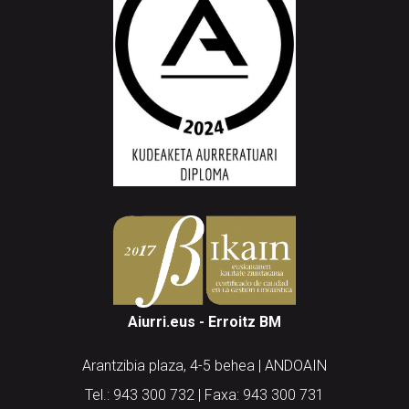
Aiurri.eus - Erroitz BM
Arantzibia plaza, 4-5 behea | ANDOAIN
Tel.: 943 300 732 | Faxa: 943 300 731