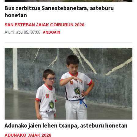
Bus zerbitzua Sanestebanetara, asteburu
honetan
SAN ESTEBAN JAIAK GOIBURUN 2026
Aiurri
abu 05, 07:00
ANDOAIN
Adunako jaien lehen txanpa, asteburu honetan
ADUNAKO JAIAK 2026