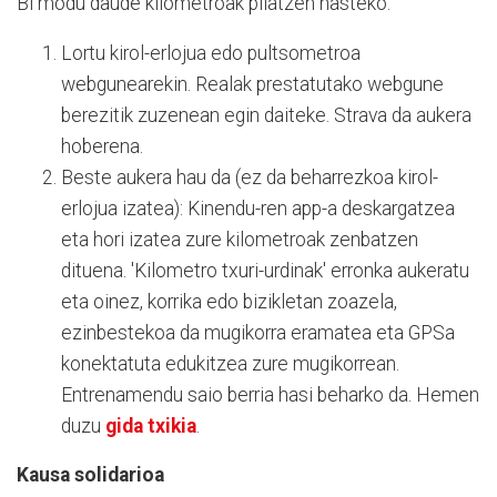
Bi modu daude kilometroak pilatzen hasteko:
Lortu kirol-erlojua edo pultsometroa
webgunearekin. Realak prestatutako webgune
berezitik zuzenean egin daiteke. Strava da aukera
hoberena.
Beste aukera hau da (ez da beharrezkoa kirol-
erlojua izatea): Kinendu-ren app-a deskargatzea
eta hori izatea zure kilometroak zenbatzen
dituena. 'Kilometro txuri-urdinak' erronka aukeratu
eta oinez, korrika edo bizikletan zoazela,
ezinbestekoa da mugikorra eramatea eta GPSa
konektatuta edukitzea zure mugikorrean.
Entrenamendu saio berria hasi beharko da. Hemen
duzu
gida txikia
.
Kausa solidarioa