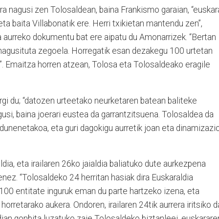
a nagusi zen Tolosaldean, baina Frankismo garaian, “euskar
ta baita Villabonatik ere. Herri txikietan mantendu zen”,
a aurreko dokumentu bat ere aipatu du Amonarrizek. “Bertan
nagusituta zegoela. Horregatik esan dezakegu 100 urtetan
a”. Emaitza horren atzean, Tolosa eta Tolosaldeako eragile
rgi du; “datozen urteetako neurketaren batean baliteke
si, baina joerari eustea da garrantzitsuena. Tolosaldea da
dunenetakoa, eta guri dagokigu aurretik joan eta dinamizazi
a, eta irailaren 26ko jaialdia baliatuko dute aurkezpena
nez. “Tolosaldeko 24 herritan hasiak dira Euskaraldia
00 entitate inguruk eman du parte hartzeko izena, eta
horretarako aukera. Ondoren, irailaren 24tik aurrera iritsiko d
ian gonbita luzatuko zaie Tolosaldeko biztanleei, euskarare