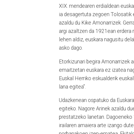
XIX. mendearen erdialdean euskar
ia desagertuta zegoen Tolosatik e
azaldu du Kike Amonarrizek. Gerr
argi azaltzen da 1921ean erdera 
lehen aldiz, euskara nagusitu del
asko dago.
Etorkizunari begira Amonarrizek a
emaitzetan euskara ez izatea nagu
Euskal Herriko eskualderik euskal
lana egitea”.
Udazkenean ospatuko da Euskaraldi
egiteko. Nagore Arinek azaldu due
prestatzeko lanetan. Dagoeneko 1
irailaren amaiera arte izango dute 
norbanakoen izen-ematea. Ekitald