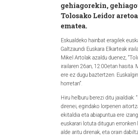
gehiagorekin, gehiagot
Tolosako Leidor aretoa
ematea.
Eskualdeko hainbat eragilek euska
Galtzaundi Euskara Elkarteak irail
Mikel Artolak azaldu duenez, “Tol
irailaren 26an, 12:00etan hasita.
ere ez dugu baztertzen. Euskalgint
horretan”.
Hiru helburu berezi ditu jaialdiak
direnei, egindako lorpenen aitort
ekitaldia eta abiapuntua ere izan
euskarari lotuta ditugun erronken
alde aritu direnak, eta orain dabil