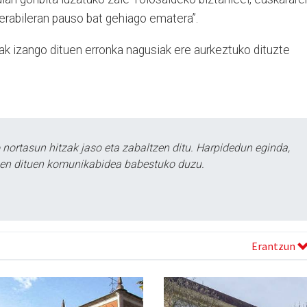
erabileran pauso bat gehiago ematera”.
k izango dituen erronka nagusiak ere aurkeztuko dituzte
ortasun hitzak jaso eta zabaltzen ditu. Harpidedun eginda,
tzen dituen komunikabidea babestuko duzu.
Erantzun