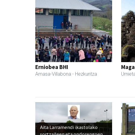
Erniobea BHI
Maga
Amasa-Villabona
- Hezkuntza
Urniet
Aita Larramendi ikastolako
sortzaileen eta ondorengoen