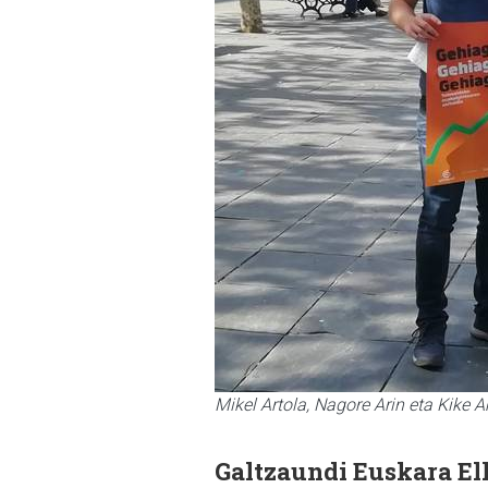
Mikel Artola, Nagore Arin eta Kike 
Galtzaundi Euskara Elk