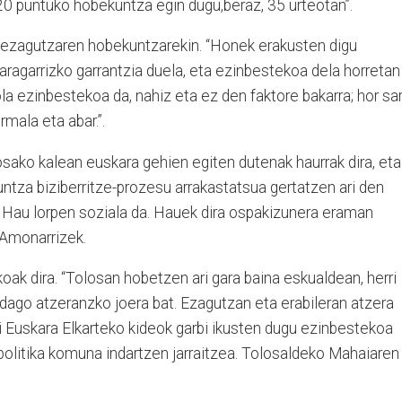
 20 puntuko hobekuntza egin dugu,beraz, 35 urteotan”.
a ezagutzaren hobekuntzarekin. “Honek erakusten digu
aragarrizko garrantzia duela, eta ezinbestekoa dela horretan
ola ezinbestekoa da, nahiz eta ez den faktore bakarra; hor sa
mala eta abar.”.
losako kalean euskara gehien egiten dutenak haurrak dira, eta
kuntza biziberritze-prozesu arrakastatsua gertatzen ari den
. Hau lorpen soziala da. Hauek dira ospakizunera eraman
 Amonarrizek.
oak dira. “Tolosan hobetzen ari gara baina eskualdean, herri
ago atzeranzko joera bat. Ezagutzan eta erabileran atzera
di Euskara Elkarteko kideok garbi ikusten dugu ezinbestekoa
politika komuna indartzen jarraitzea. Tolosaldeko Mahaiaren