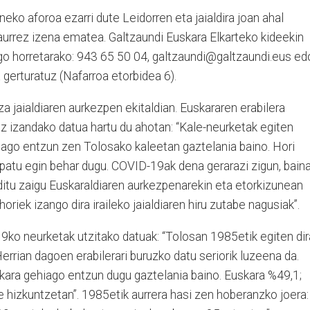
eko aforoa ezarri dute Leidorren eta jaialdira joan ahal
aurrez izena ematea. Galtzaundi Euskara Elkarteko kideekin
ago horretarako: 943 65 50 04, galtzaundi@galtzaundi.eus ed
gerturatuz (Nafarroa etorbidea 6).
a jaialdiaren aurkezpen ekitaldian. Euskararen erabilera
z izandako datua hartu du ahotan: “Kale-neurketak egiten
hiago entzun zen Tolosako kaleetan gaztelania baino. Hori
spatu egin behar dugu. COVID-19ak dena gerarazi zigun, bain
uditu zaigu Euskaraldiaren aurkezpenarekin eta etorkizunean
oriek izango dira iraileko jaialdiaren hiru zutabe nagusiak”.
ko neurketak utzitako datuak: “Tolosan 1985etik egiten dir
Herrian dagoen erabilerari buruzko datu seriorik luzeena da.
skara gehiago entzun dugu gaztelania baino. Euskara %49,1;
 hizkuntzetan”. 1985etik aurrera hasi zen hoberanzko joera: