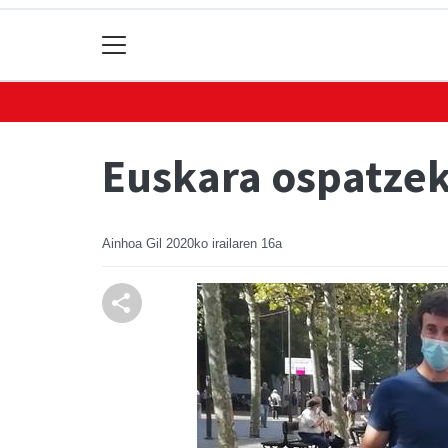
Euskara ospatzeko
Ainhoa Gil
2020ko irailaren 16a