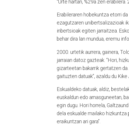
“Urte hartan, %29a zen erabilera.
Erabileraren hobekuntza etorri d
ezagutzaren unibertsalizazioak ik
inbertsioak egiten jarraitzea. Esk
behar dira lan mundua, eremu infor
2000. urtetik aurrera, gainera, To
jarraian datoz gazteak. “Hori, hiz
gizarteetan bakarrik gertatzen da
gaituzten datuak”, azaldu du Kike
Eskualdeko datuak, aldiz, bestelak
euskaldun edo arnasguneetan, bad
egin dugu. Hori horrela, Galtzaun
dela eskualde mailako hizkuntza 
eraikuntzan ari gara”.