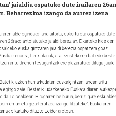
an’ jaialdia ospatuko dute irailaren 26an
n. Beharrezkoa izango da aurrez izena
raren alde egindako lana aitortu, eskertu eta ospatuko dute
aren 26rako antolatutako jaialdi berezian. Elkarteko kide den
osaldeko euskalgintzaren jaialdi berezia ospatzera goaz
 Musika, umorea, bertsolariak, eta ezustekoren bat edo beste
zan aritu direnen testigantzak ere plazaratuko ditugu jaialdi
: “Batetik, azken hamarkadatan euskalgintzan lanean aritu
za egingo zaie. Bestetik, udazkeneko Euskaraldiaren aurkezp
go da Tolosaldean. Hirugarren helburua, berriz, gure eskualde
 berri eman eta gizarteratzea izango litzateke”. Euskararen
tzanak elkartuko dituzte Leidor aretoan.