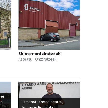
Skinter ontziratzeak
Asteasu
- Ontziratzeak
rei
en
"Imanol" andoaindarra,
Egunean Behineko