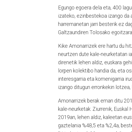
Egungo egoera dela eta, 400 lagun
izateko, ezinbestekoa izango da 
harremanetan jarri besterik ez d
Galtzaundiren Tolosako egoitzara 
Kike Amonarrizek ere hartu du hitz
neurtzen dute kale-neurketatan ia
direnetik lehen aldiz, euskara ge
lorpen kolektibo handia da, eta o
interesgarria eta komenigarria ir
izango ditugun erronkekin lotzea, h
Amonarrizek berak eman ditu 2019
kale-neurketak. Ziurrenik, Euskal 
2019an, lehen aldiz, kaleetan eu
gaztelania %48,5 eta %2,4a, beste