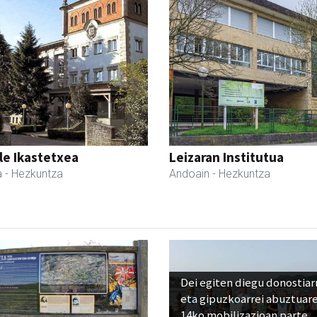
le Ikastetxea
Leizaran Institutua
a
- Hezkuntza
Andoain
- Hezkuntza
Dei egiten diegu donostiar
eta gipuzkoarrei abuztuar
14ko mobilizazioan parte