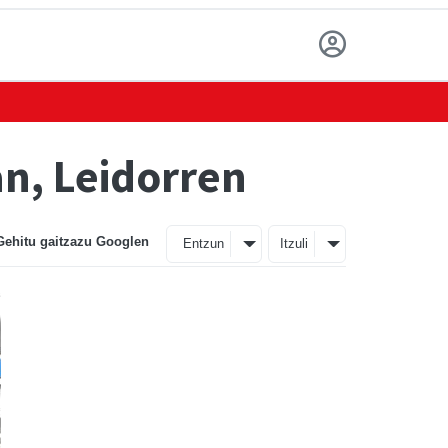
an, Leidorren
Gehitu gaitzazu Googlen
Entzun
Itzuli