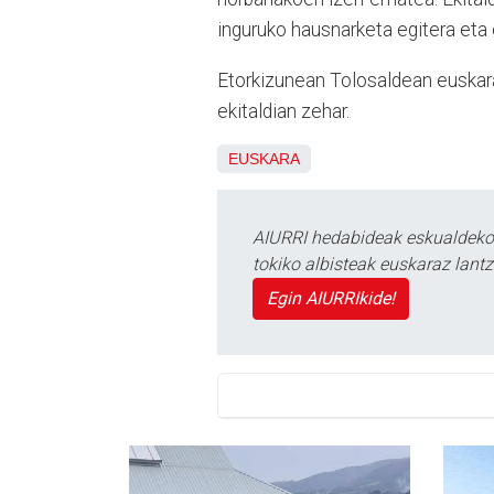
inguruko hausnarketa egitera eta 
Etorkizunean Tolosaldean euskara
ekitaldian zehar.
EUSKARA
AIURRI hedabideak eskualdeko n
tokiko albisteak euskaraz lan
Egin AIURRIkide!