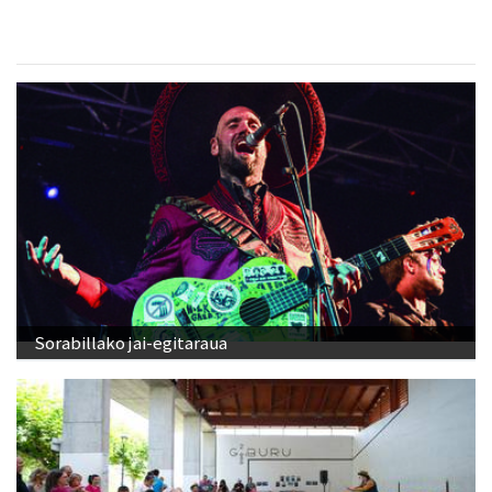
Sorabillako jai-egitaraua