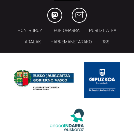
HONI BURUZ
LEGE OHARRA
PUBLIZITATEA
ARAUAK
HARREMANETARAKO
RSS