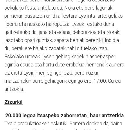
sekulako festa antolatu du. Nora ete bere lagunak
primeran pasatzen ari dira festara Lys iritsi arte; gelako
liderra eta neskato harroputza. Lysek festako dena
gaitzetsuko du: jana eta edana, dekorazioa eta Norak
jasotako opari guztiak, zapata berriak bereziki. Inbidia
du, berak ere halako zapatak nahi dituelako izan.
Eskolako umeak Lysen gehiegikeriekin asper-asper
eginda daude eta hartu dute erabakia: hemendik aurrera
ez diotu Lysiri men egingo, ezta bere iruzkin
maltzurrekin barre gehiagorik egingo ere. 17:00, Gurea
antzokia.
Zizurkil
'20.000 legoa itsaspeko zaborretan', haur antzerkia
.
Txalo produkzioaken eskutik. Sarrera doakoa da, baina