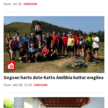
Aiurri
uzt 18
ANDOAIN
Gogoan hartu dute Katto Amilibia kultur eragilea
Aiurri
abu 08, 13:24
ANDOAIN