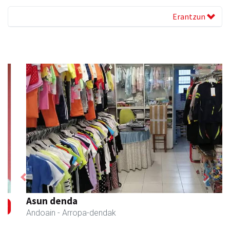
Erantzun
Previous
Next
Asun denda
Andoain
- Arropa-dendak