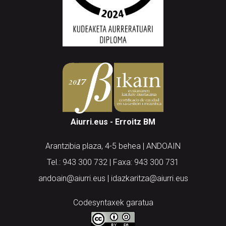
Aiurri.eus - Erroitz BM
Arantzibia plaza, 4-5 behea | ANDOAIN
Tel.: 943 300 732 | Faxa: 943 300 731
andoain@aiurri.eus | idazkaritza@aiurri.eus
Codesyntaxek garatua