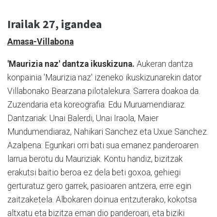
Irailak 27, igandea
Amasa-Villabona
'Maurizia naz' dantza ikuskizuna.
Aukeran dantza
konpainia 'Maurizia naz' izeneko ikuskizunarekin dator
Villabonako Bearzana pilotalekura. Sarrera doakoa da.
Zuzendaria eta koreografia: Edu Muruamendiaraz.
Dantzariak: Unai Balerdi, Unai Iraola, Maier
Mundumendiaraz, Nahikari Sanchez eta Uxue Sanchez.
Azalpena: Egunkari orri bati sua emanez panderoaren
larrua berotu du Mauriziak. Kontu handiz, bizitzak
erakutsi baitio beroa ez dela beti goxoa, gehiegi
gerturatuz gero garrek, pasioaren antzera, erre egin
zaitzaketela. Albokaren doinua entzuterako, kokotsa
altxatu eta bizitza eman dio panderoari, eta biziki