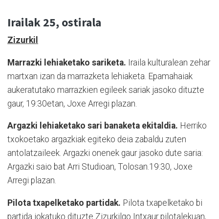
Irailak 25, ostirala
Zizurkil
Marrazki lehiaketako sariketa.
Iraila kulturalean zehar
martxan izan da marrazketa lehiaketa. Epamahaiak
aukeratutako marrazkien egileek sariak jasoko dituzte
gaur, 19:30etan, Joxe Arregi plazan.
Argazki lehiaketako sari banaketa ekitaldia.
Herriko
txokoetako argazkiak egiteko deia zabaldu zuten
antolatzaileek. Argazki onenek gaur jasoko dute saria:
Argazki saio bat Arri Studioan, Tolosan.19:30, Joxe
Arregi plazan.
Pilota txapelketako partidak.
Pilota txapelketako bi
partida jokatuko dituzte Zizurkilgo Intxaur pilotalekuan,