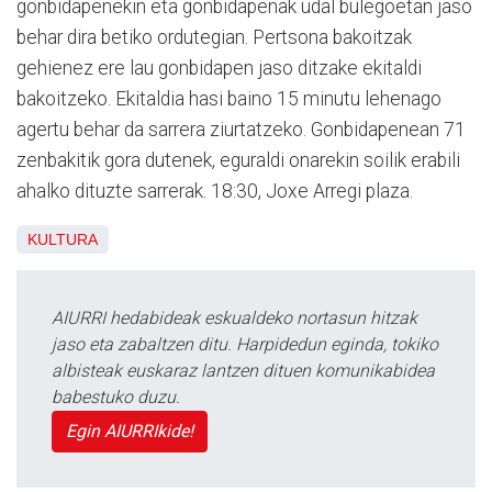
gonbidapenekin eta gonbidapenak udal bulegoetan jaso
behar dira betiko ordutegian. Pertsona bakoitzak
gehienez ere lau gonbidapen jaso ditzake ekitaldi
bakoitzeko. Ekitaldia hasi baino 15 minutu lehenago
agertu behar da sarrera ziurtatzeko. Gonbidapenean 71
zenbakitik gora dutenek, eguraldi onarekin soilik erabili
ahalko dituzte sarrerak. 18:30, Joxe Arregi plaza.
KULTURA
AIURRI hedabideak eskualdeko nortasun hitzak
jaso eta zabaltzen ditu. Harpidedun eginda, tokiko
albisteak euskaraz lantzen dituen komunikabidea
babestuko duzu.
Egin AIURRIkide!