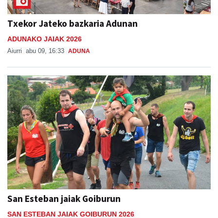
Txekor Jateko bazkaria Adunan
ADUNAKO JAIAK 2026
Aiurri
abu 09, 16:33
ADUNA
San Esteban jaiak Goiburun
SAN ESTEBAN JAIAK GOIBURUN 2026