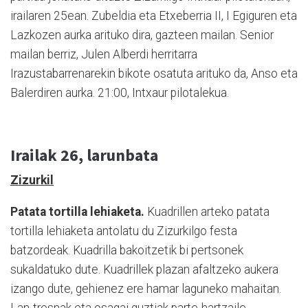
irailaren 25ean. Zubeldia eta Etxeberria II, I Egiguren eta
Lazkozen aurka arituko dira, gazteen mailan. Senior
mailan berriz, Julen Alberdi herritarra
Irazustabarrenarekin bikote osatuta arituko da, Anso eta
Balerdiren aurka. 21:00, Intxaur pilotalekua.
Irailak 26, larunbata
Zizurkil
Patata tortilla lehiaketa.
Kuadrillen arteko patata
tortilla lehiaketa antolatu du Zizurkilgo festa
batzordeak. Kuadrilla bakoitzetik bi pertsonek
sukaldatuko dute. Kuadrillek plazan afaltzeko aukera
izango dute, gehienez ere hamar laguneko mahaitan.
Lan-tresnak eta osagai guztiak parte-hartzaile