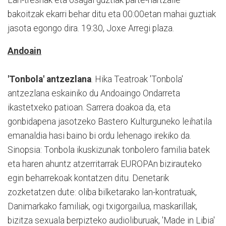
bakoitzak ekarri behar ditu eta 00:00etan mahai guztiak
jasota egongo dira. 19:30, Joxe Arregi plaza.
Andoain
'Tonbola' antzezlana
. Hika Teatroak 'Tonbola'
antzezlana eskainiko du Andoaingo Ondarreta
ikastetxeko patioan. Sarrera doakoa da, eta
gonbidapena jasotzeko Bastero Kulturguneko leihatila
emanaldia hasi baino bi ordu lehenago irekiko da.
Sinopsia: Tonbola ikuskizunak tonbolero familia batek
eta haren ahuntz atzerritarrak EUROPAn bizirauteko
egin beharrekoak kontatzen ditu. Denetarik
zozketatzen dute: oliba bilketarako lan-kontratuak,
Danimarkako familiak, ogi txigorgailua, maskarillak,
bizitza sexuala berpizteko audioliburuak, 'Made in Libia'