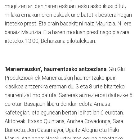
mugitzen ari den haren eskuan, esku asko ikusi ditut;
milaka emakumeren eskuak une batetik bestera hegan
irteteko prest. Eta orain badakit: ni naiz Maurizia. Ni ere
banaiz Maurizia. Eta haren moduan prest nago plazara
irteteko. 13:00, Beharzana pilotalekuan.
'Marierrauskin', haurrentzako antzezlana
. Glu Glu
Produkzioak-ek Marierrauskin haurrentzako ipuin
klasikoa antzerkira eraman du, 3 eta 8 urte bitarteko
haurrentzat moldatuta. Sarrerak aurrez erosi daitezke 5
eurotan Basajaun liburu-dendan edota Amasa
kafetegian; eta egunean bertan leihatilan 6 eurotan.
Aktoreak: Itxaso Quintana, Andrea Covadonga, Sara
Barroeta, Jon Casamayor, Ugaitz Alegria eta Iñaki
Maruri. Azalpena: Norak urteurren eguna ospatzeko