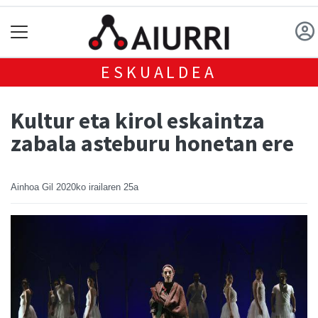
ESKUALDEA
Kultur eta kirol eskaintza
zabala asteburu honetan ere
Ainhoa Gil
2020ko irailaren 25a