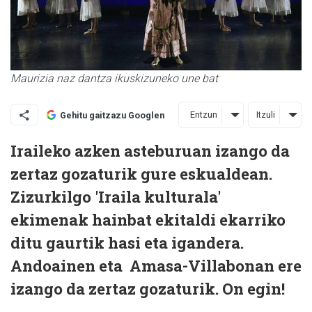
Maurizia naz dantza ikuskizuneko une bat
Entzun
Itzuli
Gehitu gaitzazu Googlen
Iraileko azken asteburuan izango da
zertaz gozaturik gure eskualdean.
Zizurkilgo 'Iraila kulturala'
ekimenak hainbat ekitaldi ekarriko
ditu gaurtik hasi eta igandera.
Andoainen eta Amasa-Villabonan ere
izango da zertaz gozaturik. On egin!