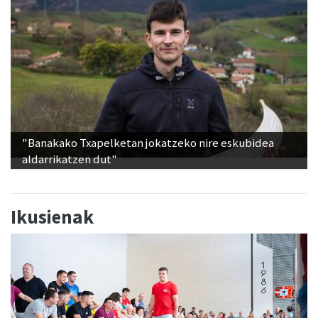
"Banakako Txapelketan jokatzeko nire eskubidea
aldarrikatzen dut"
Ikusienak