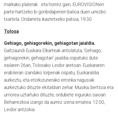
markako platerak... eta horrez gain, EUROVISIONen
parte-hartzeko bi gonbidapenen balioa duen urrezko
txartela. Ondarreta ikastetxeko patioa, 19:30.
Tolosa
Gehiago, gehiagorekin, gehiagotan jaialdia.
Galtzaundi Euskara Elkarteak antolatuta, ‘Gehiago,
gehiagorekin, gehiagotan’ jaialdia ospatuko dute
irailaren 26an, Tolosako Leidor aretoan. Euskararen
erabileran izandako lorpenak ospatu, Euskaraldia
aurkeztu, eta etorkizunerako erronka nagusiak
aurkeztuko dituzte ekitaldian zehar. Musika, bertsoa eta
umorea uztartuko dituzte, ordubete inguruko saioan.
Beharrezkoa izango da aurrez izena ematea. 12:00,
Leidor antzokia.