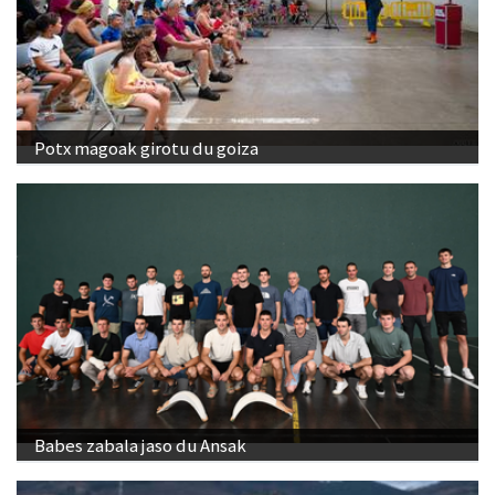
Potx magoak girotu du goiza
Babes zabala jaso du Ansak