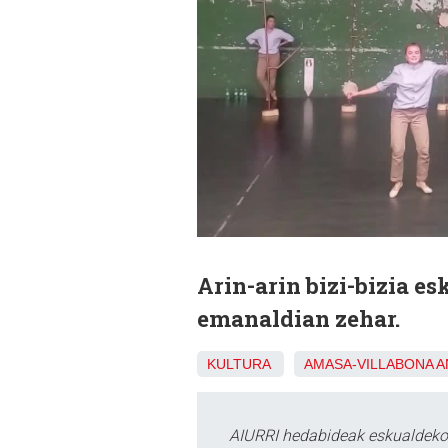
Arin-arin bizi-bizia e
emanaldian zehar.
KULTURA
AMASA-VILLABONA
A
AIURRI hedabideak eskualdeko n