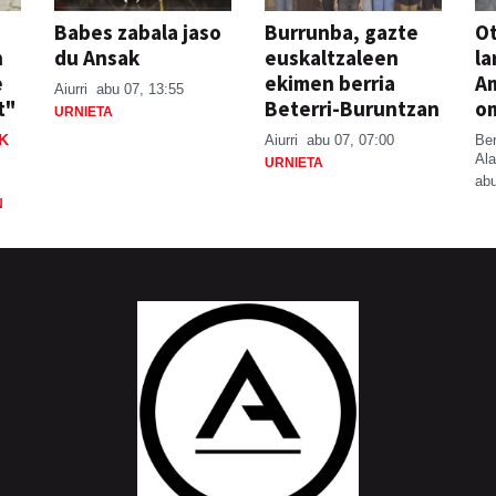
Babes zabala jaso
Burrunba, gazte
Ot
n
du Ansak
euskaltzaleen
la
e
ekimen berria
A
Aiurri
abu 07, 13:55
t"
Beterri-Buruntzan
o
URNIETA
K
Aiurri
abu 07, 07:00
Be
Ala
URNIETA
abu
N