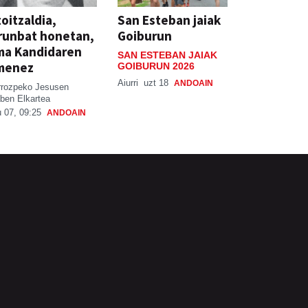
oitzaldia,
San Esteban jaiak
runbat honetan,
Goiburun
ma Kandidaren
SAN ESTEBAN JAIAK
menez
GOIBURUN 2026
Aiurri
uzt 18
ANDOAIN
rrozpeko Jesusen
ben Elkartea
 07, 09:25
ANDOAIN