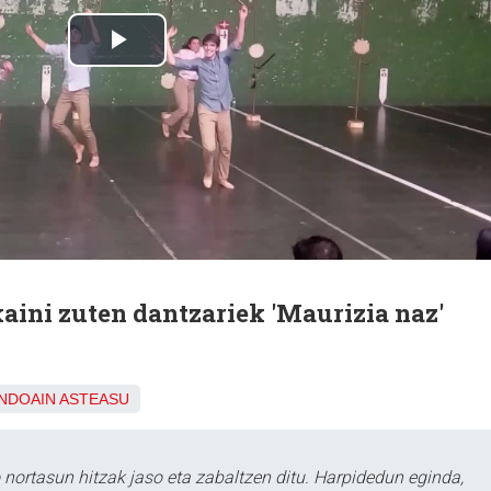
skaini zuten dantzariek 'Maurizia naz'
NDOAIN
ASTEASU
ortasun hitzak jaso eta zabaltzen ditu. Harpidedun eginda,