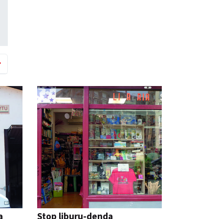
a
Stop liburu-denda