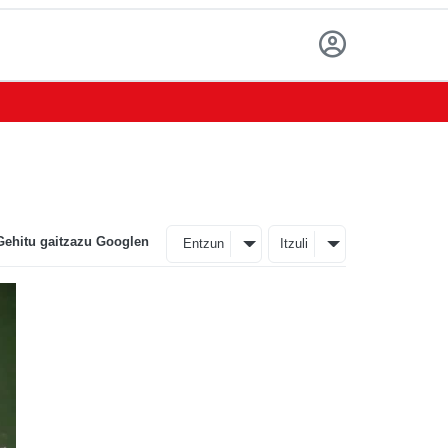
Gehitu gaitzazu Googlen
Entzun
Itzuli