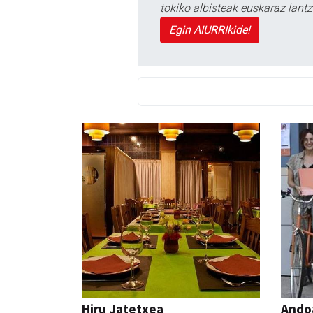
tokiko albisteak euskaraz lan
Egin AIURRIkide!
Hiru Jatetxea
Ando