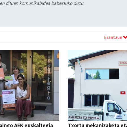
tzen dituen komunikabidea babestuko duzu.
Erantzun
aingo AEK euskaltegia
Txortu mekanizaketa et