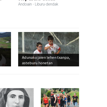
Andoain
- Liburu-dendak
Adunako jaien lehen txanpa,
asteburu honetan