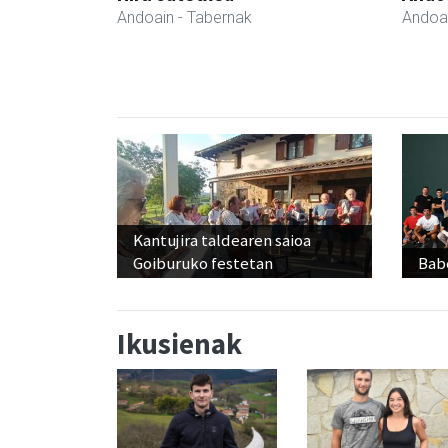
Andoain
- Tabernak
Andoa
Kantujira taldearen saioa
Goiburuko festetan
Babe
Ikusienak