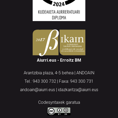
Aiurri.eus - Erroitz BM
Arantzibia plaza, 4-5 behea | ANDOAIN
Tel.: 943 300 732 | Faxa: 943 300 731
andoain@aiurri.eus | idazkaritza@aiurri.eus
Codesyntaxek garatua