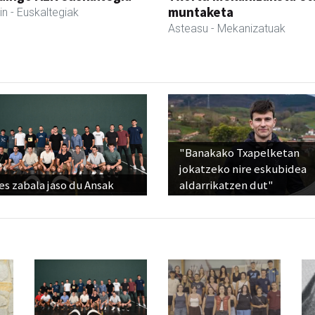
muntaketa
in
- Euskaltegiak
Asteasu
- Mekanizatuak
"Banakako Txapelketan
jokatzeko nire eskubidea
s zabala jaso du Ansak
aldarrikatzen dut"